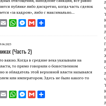
дных отягощений, наподобие санкций, все равно
ются публике либо дискретно, когда часть сделок
ается «за кадром», либо с максимально…
T
E
W
M
G
S
w
m
h
es
m
h
it
ai
at
se
ai
ar
te
l
s
n
l
e
9.06.2023
никах (Часть 2)
r
A
g
p
er
что важно. Когда в средние века указывали на
ласти, то прямо говорили о божественном
p
но и обладатель этой верховной власти назывался
олем или императором. Здесь не было какого-то
T
E
W
M
G
S
w
m
h
es
m
h