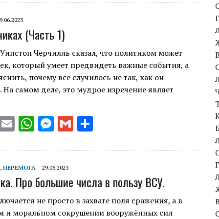
it
ai
at
se
ai
ar
te
l
s
n
l
e
9.06.2023
иках (Часть 1)
r
A
g
p
er
 Уинстон Черчилль сказал, что политиком может
ек, который умеет предвидеть важные события, а
p
яснить, почему все случилось не так, как он
 На самом деле, это мудрое изречение являет
T
E
W
M
G
S
w
m
h
es
m
h
it
ai
at
se
ai
ar
te
l
s
n
l
e
,
ПЕРЕМОГА
29.06.2023
ка. Про большие числа в пользу ВСУ.
r
A
g
p
er
лючается не просто в захвате поля сражения, а в
м и моральном сокрушении вооружённых сил
p