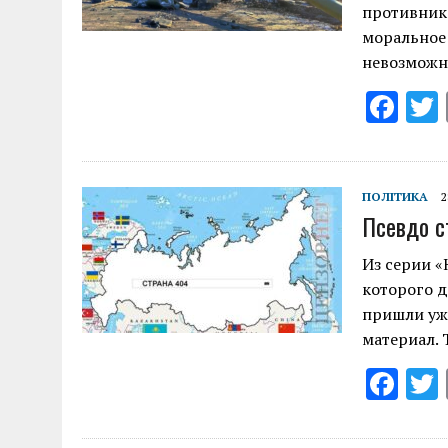
противника
моральное
невозможн
F
ac
e
b
ПОЛІТИКА
2
Псевдо с
o
o
Из серии «
которого д
k
пришли уж
материал. 
F
ac