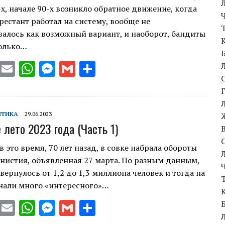
-х, начале 90-х возникло обратное движение, когда
арестант работал на систему, вообще не
алось как возможный вариант, и наоборот, бандиты
только…
T
E
W
M
G
S
w
m
h
es
m
h
it
ai
at
se
ai
ar
te
l
s
n
l
e
ІТИКА
29.06.2023
 лето 2023 года (Часть 1)
r
A
g
p
er
 это время, 70 лет назад, в совке набрала обороты
нистия, объявленная 27 марта. По разным данным,
p
 вернулось от 1,2 до 1,3 миллиона человек и тогда на
знали много «интересного»…
T
E
W
M
G
S
w
m
h
es
m
h