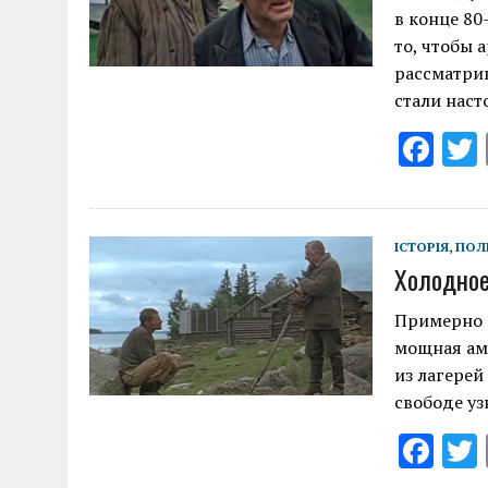
в конце 80
то, чтобы 
рассматрив
стали нас
F
ac
e
b
ІСТОРІЯ
,
ПОЛ
Холодное
o
o
Примерно в
мощная ам
k
из лагерей
свободе у
F
ac