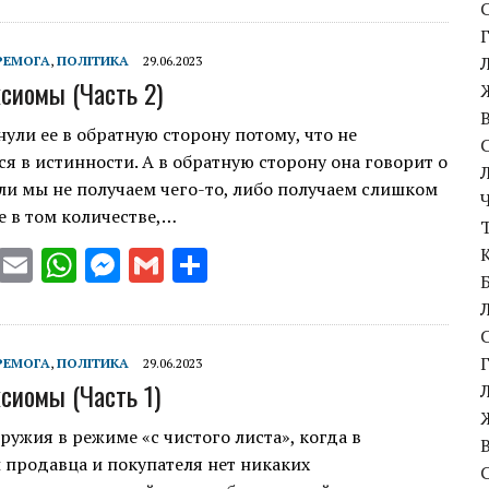
it
ai
at
se
ai
ar
te
l
s
n
l
e
РЕМОГА
,
ПОЛІТИКА
29.06.2023
ксиомы (Часть 2)
r
A
g
p
er
ули ее в обратную сторону потому, что не
я в истинности. А в обратную сторону она говорит о
p
сли мы не получаем чего-то, либо получаем слишком
е в том количестве,…
T
E
W
M
G
S
w
m
h
es
m
h
it
ai
at
se
ai
ar
te
l
s
n
l
e
РЕМОГА
,
ПОЛІТИКА
29.06.2023
ксиомы (Часть 1)
r
A
g
p
er
ружия в режиме «с чистого листа», когда в
 продавца и покупателя нет никаких
p