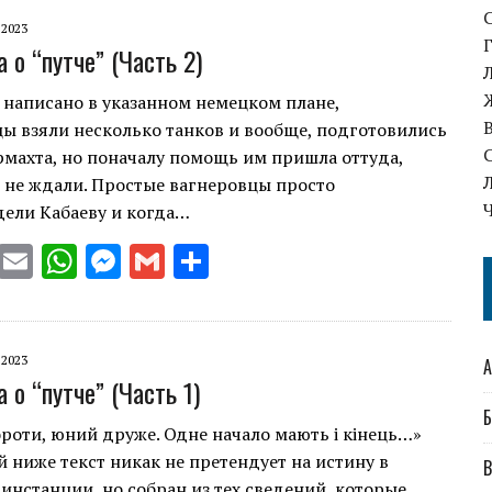
it
ai
at
se
ai
ar
te
l
s
n
l
e
.2023
 о “путче” (Часть 2)
r
A
g
p
er
 написано в указанном немецком плане,
ы взяли несколько танков и вообще, подготовились
p
рмахта, но поначалу помощь им пришла оттуда,
 не ждали. Простые вагнеровцы просто
дели Кабаеву и когда…
T
E
W
M
G
S
w
m
h
es
m
h
it
ai
at
se
ai
ar
te
l
s
n
l
e
.2023
А
 о “путче” (Часть 1)
r
A
g
Б
p
er
ороти, юний друже. Одне начало мають і кінець…»
ниже текст никак не претендует на истину в
p
В
инстанции, но собран из тех сведений, которые