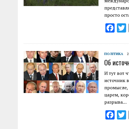
междунаро
представля
просто ост
F
ac
e
b
ПОЛІТИКА
2
Об источ
o
o
И тут вот 
источник в
k
промысле, 
царем, кор
разрыва…
F
ac