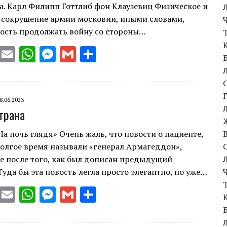
. Карл Филипп Готтлиб фон Клаузевиц Физическое и
 сокрушение армии московии, иными словами,
ость продолжать войну со стороны…
T
E
W
M
G
S
w
m
h
es
m
h
it
ai
at
se
ai
ar
te
l
s
n
l
e
8.06.2023
трана
r
A
g
p
er
На ночь глядя» Очень жаль, что новости о пациенте,
олгое время называли «генерал Армагеддон»,
p
е после того, как был дописан предыдущий
Туда бы эта новость легла просто элегантно, но уже…
T
E
W
M
G
S
w
m
h
es
m
h