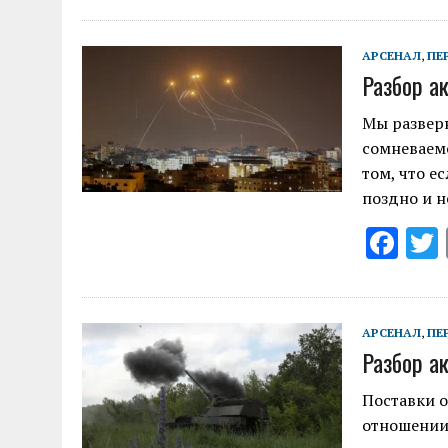
e
b
АРСЕНАЛ
,
ПЕ
Разбор а
o
o
Мы разверн
сомневаемс
k
том, что е
поздно и н
F
ac
e
b
АРСЕНАЛ
,
ПЕ
Разбор а
o
o
Поставки о
отношении
k