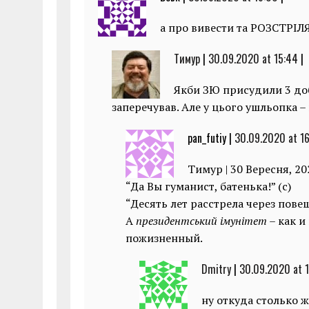
а про вивести та РОЗСТРІЛ
Тимур
|
30.09.2020 at 15:44
|
Якби ЗЮ присудили 3 доб
заперечував. Але у цього ушльопка 
pan_futiy |
30.09.2020 at 1
Тимур | 30 Вересня, 20
“Да Вы гуманист, батенька!” (с)
“Десять лет расстрела через повеш
А
президентський імунітет
– как и
пожизненный.
Dmitry
|
30.09.2020 at 
ну откуда столько ж