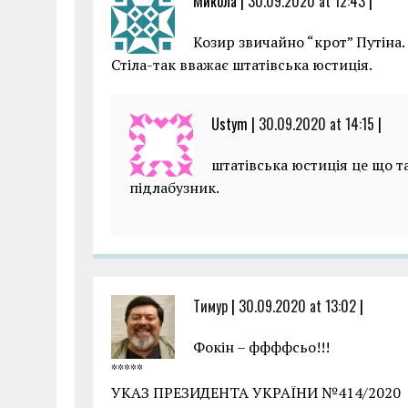
Микола |
30.09.2020 at 12:43
|
Козир звичайно “крот” Путіна.
Стіла-так вважає штатівська юстиція.
Ustym |
30.09.2020 at 14:15
|
штатівська юстиція це що т
підлабузник.
Тимур
|
30.09.2020 at 13:02
|
Фокін – ффффсьо!!!
*****
УКАЗ ПРЕЗИДЕНТА УКРАЇНИ №414/2020