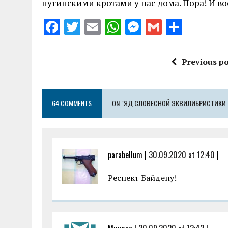
путинскими кротами у нас дома. Пора! И в
F
T
E
W
M
G
S
a
w
m
h
es
m
h
ce
it
ai
at
se
ai
a
Previous po
b
te
l
s
n
l
re
o
r
A
g
64 COMMENTS
o
ON "ЯД СЛОВЕСНОЙ ЭКВИЛИБРИСТИКИ (
p
er
k
p
parabellum |
30.09.2020 at 12:40
|
Респект Байдену!