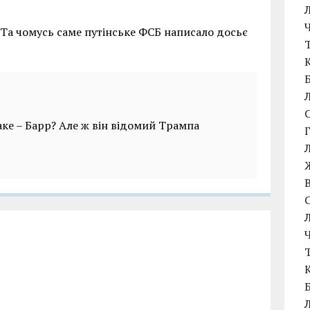
 Та чомусь саме путінське ФСБ написало досьє
аке – Барр? Але ж він відомий Трампа