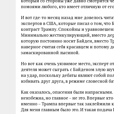
который со стороны уже давно смотрится ч
помоями любого, кто имеет отличную от его
И вот где-то месяц назад мне довелось чит
экспертов в США, которые писал о том, что
контраст Трампу. Спокойны и уравновешен
Минимально жестикулирующий, вместо дерг
которую постоянно носит Байден, вместо Т
наверное считая себя красавцем и потому 
замаскированной лысиной.
Но вот как очень уязвимое место, эксперт 
деятеля может сыграть с Байденом злую шут
на удар, поскольку дебаты являют собой п
избивать друг друга, в режиме словесной ба
Как оказалось, опасения были напрасными. 
неизбежна, но главное – не это. Впервые к
именно – Трампа впервые так заклеймили ка
Для меня главным было это. И такая подача