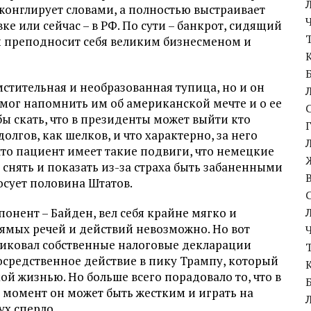
жонглирует словами, а полностью выстраивает
ке или сейчас – в РФ. По сути – банкрот, сидящий
 он преподносит себя великим бизнесменом и
мстительная и необразованная тупица, но и он
 мог напомнить им об американской мечте и о ее
бы скать, что в президенты может выйти кто
олгов, как шелков, и что характерно, за него
 что пациент имеет такие подвиги, что немецкие
снять и показать из-за страха быть забаненными
лосует половина Штатов.
понент – Байден, вел себя крайне мягко и
прямых речей и действий невозможно. Но вот
ликовал собственные налоговые декларации
посредственное действие в пику Трампу, который
кой жизнью. Но больше всего порадовало то, что в
й момент он может быть жестким и играть на
ух сперло.