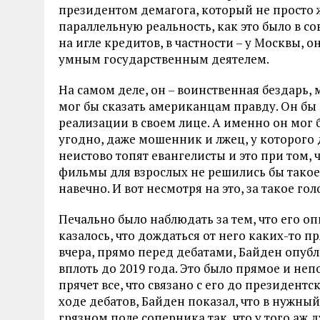
президентом демагога, который не просто 
параллельную реальность, как это было в сов
на игле кредитов, в частности – у Москвы,
умным государственным деятелем.
На самом деле, он – воинственная бездарь, 
мог бы сказать американцам правду. Он бы
реализации в своем лице. А именно он мог 
угодно, даже мошенник и лжец, у которого д
неистово топят евангелисты и это при том,
фильмы для взрослых не решились бы такое 
навечно. И вот несмотря на это, за такое го
Печально было наблюдать за тем, что его оп
казалось, что дождаться от него каких-то 
вчера, прямо перед дебатами, Байден опуб
вплоть до 2019 года. Это было прямое и не
прячет все, что связано с его до президентс
ходе дебатов, Байден показал, что в нужны
грязном поле соперника так, что у того аж д