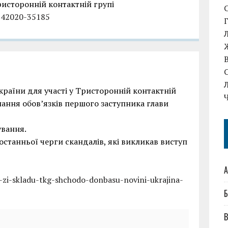
ристоронній контактній групі
4142020-35185
України для участі у Тристоронній контактній
нання обов’язків першого заступника глави
ування.
 останньої черги скандалів, які викликав виступ
А
li-zi-skladu-tkg-shchodo-donbasu-novini-ukrajina-
Б
В