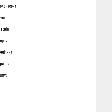
олонтерка
умор
сторія
еремога
олітика
Притчи
имур