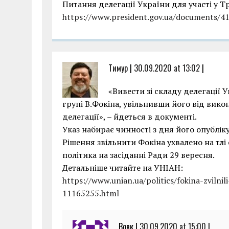
Питання делегації України для участі у Т
https://www.president.gov.ua/documents/
Тимур
|
30.09.2020 at 13:02
|
«Вивести зі складу делегації 
групі В.Фокіна, увільнивши його від вико
делегації», – йдеться в документі.
Указ набирає чинності з дня його опублік
Рішення звільнити Фокіна ухвалено на тлі
політика на засіданні Ради 29 вересня.
Детальніше читайте на УНІАН:
https://www.unian.ua/politics/fokina-zvilni
11165255.html
Вовк |
30.09.2020 at 15:00
|