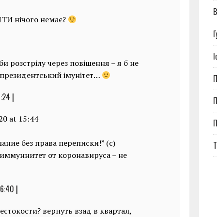
В
ЯТИ нічого немає?
Г
І
и розстрілу через повішення – я б не
– президентський імунітет…
П
6:24
|
П
20 at 15:44
ание без права переписки!” (с)
Т
 иммуннитет от коронавируса – не
16:40
|
естокости? вернуть взад в квартал,