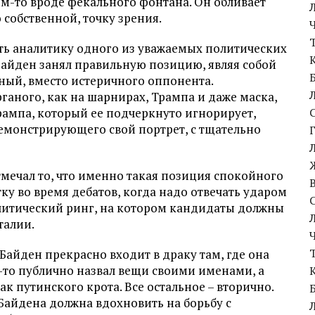
ем-то вроде фекального фонтана. Он обливает
 собственной, точку зрения.
ать аналитику одного из уважаемых политических
 Байден занял правильную позицию, являя собой
ный, вместо истеричного оппонента.
аного, как на шарнирах, Трампа и даже маска,
рампа, который ее подчеркнуто игнорирует,
демонстрирующего свой портрет, с тщательно
отмечал то, что именно такая позиция спокойного
ку во время дебатов, когда надо отвечать ударом
олитический ринг, на котором кандидаты должны
талии.
Байден прекрасно входит в драку там, где она
то-то публично назвал вещи своими именами, а
к путинского крота. Все остальное – вторично.
 Байдена должна вдохновить на борьбу с