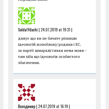
SoldatYdachi |
24.07.2019 at 19:31
|
дивує що ви не бачите різницю
ідеологій жопоблоку/родина і ЕС.
за партії шмарклі/сявки нема мови –
там хіба що ідеологія особистого
збагачення.
Володимир |
24.07.2019 at 16:19
|