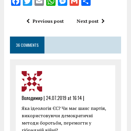
F
T
E
W
M
G
S
a
w
m
h
es
m
h
ce
it
ai
at
se
ai
a
Previous post
Next post
b
te
l
s
n
l
re
o
r
A
g
36 COMMENTS
o
p
er
k
p
Володимир |
24.07.2019 at 16:14
|
Яка ідеологія ЄС? Чи має шанс партія,
використовуючи демократичні
методи боротьби, перемогти у
гібридній війні?