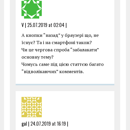
V |
25.07.2019 at 02:04
|
А кнопки “назад” у браузері що, не
їснує? Та і на смартфоні також?
Чи це чергова спроба “забалакати”
основну тему?
Чомусь саме під цією статтєю багато
“відволікаючих” комментів.
gal |
24.07.2019 at 16:19
|