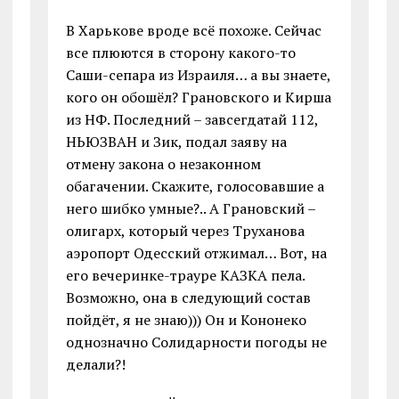
В Харькове вроде всё похоже. Сейчас
все плюются в сторону какого-то
Саши-сепара из Израиля… а вы знаете,
кого он обошёл? Грановского и Кирша
из НФ. Последний – завсегдатай 112,
НЬЮЗВАН и Зик, подал заяву на
отмену закона о незаконном
обагачении. Скажите, голосовавшие а
него шибко умные?.. А Грановский –
олигарх, который через Труханова
аэропорт Одесский отжимал… Вот, на
его вечеринке-трауре КАЗКА пела.
Возможно, она в следующий состав
пойдёт, я не знаю))) Он и Кононеко
однозначно Солидарности погоды не
делали?!