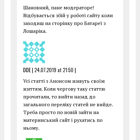
Шановний, пане модераторе!
Відбувається збій у роботі сайту коли
заходиш на сторінку про Батареї з
Лошаріка.
DDE |
24.07.2019 at 21:50
|
Усі статті з Анонсом живуть своїм
життям. Коли чергову таку статтю
прочитали, то вийти назад до
загального переліку статей не вийде.
Треба просто по новій зайти на
материнський сайт і рухатись по
ньому.