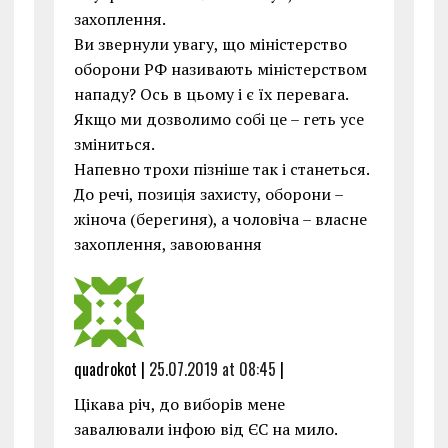
захоплення.
Ви звернули увагу, що міністерство
оборони РФ називають міністерством
нападу? Ось в цьому і є їх перевага.
Якщо ми дозволимо собі це – геть усе
зміниться.
Напевно трохи пізніше так і станеться.
До речі, позиція захисту, оборони –
жіноча (берегиня), а чоловіча – власне
захоплення, завоювання
quadrokot |
25.07.2019 at 08:45
|
Цікава річ, до виборів мене
завалювали інфою від ЄС на мило.