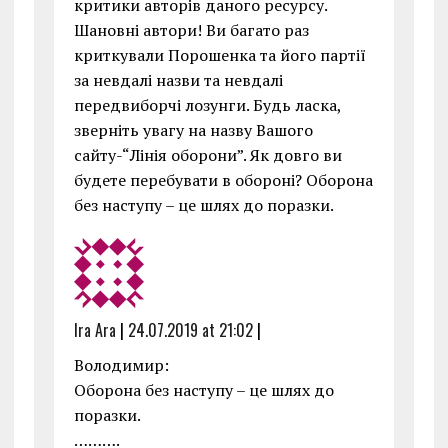
критики авторів даного ресурсу.
Шановні автори! Ви багато раз
криткували Порошенка та його партії
за невдалі назви та невдалі
передвиборчі лозунги. Будь ласка,
зверніть увагу на назву Вашого
сайту-“Лінія оборони”. Як довго ви
будете перебувати в обороні? Оборона
без наступу – це шлях до поразки.
Ira Ara
|
24.07.2019 at 21:02
|
Володимир:
Оборона без наступу – це шлях до
поразки.
……….