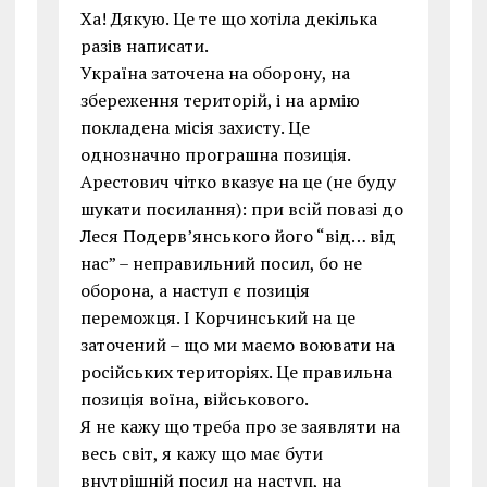
Ха! Дякую. Це те що хотіла декілька
разів написати.
Україна заточена на оборону, на
збереження територій, і на армію
покладена місія захисту. Це
однозначно програшна позиція.
Арестович чітко вказує на це (не буду
шукати посилання): при всій повазі до
Леся Подерв’янського його “від… від
нас” – неправильний посил, бо не
оборона, а наступ є позиція
переможця. І Корчинський на це
заточений – що ми маємо воювати на
російських територіях. Це правильна
позиція воїна, військового.
Я не кажу що треба про зе заявляти на
весь світ, я кажу що має бути
внутрішній посил на наступ, на