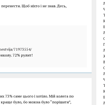
перенести. Щоб ніхто і не знав. Десь,
hestvija/71973554/
иколу. 72% рулит!
тих 73% саме цього і хотіло. Мій колега по
е краще було, бо можна було “порішати”,