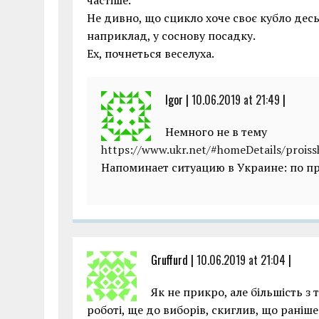
частіше.
Не дивно, що сцикло хоче своє кубло десь 
наприклад, у соснову посадку.
Ех, почнеться веселуха.
Igor |
10.06.2019 at 21:49
|
Немного не в тему
https://www.ukr.net/#homeDetails/proiss
Напоминает ситуацию в Украине: по пр
Gruffurd |
10.06.2019 at 21:04
|
Як не прикро, але більшість з 
роботі, ще до виборів, скиглив, що раніш