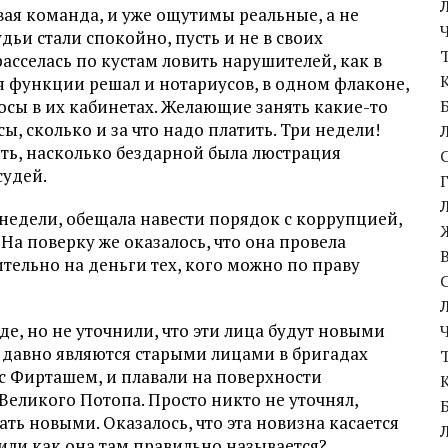
овая команда, и уже ощутимы реальные, а не
дьи стали спокойно, пусть и не в своих
расселась по кустам ловить нарушителей, как в
бя функции решал и нотариусов, в одном флаконе,
сы в их кабинетах. Желающие занять какие-то
, сколько и за что надо платить. Три недели!
ять, насколько бездарной была люстрация
судей.
и недели, обещала навести порядок с коррупцией,
На поверку же оказалось, что она провела
ельно на деньги тех, кого можно по праву
е, но не уточнили, что эти лица будут новыми
е давно являются старыми лицами в бригадах
с Фирташем, и плавали на поверхности
Великого Потопа. Просто никто не уточнял,
ть новыми. Оказалось, что эта новизна касается
или как она там правильно называется?