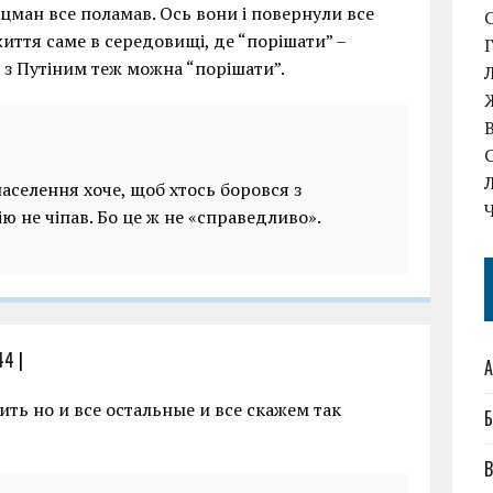
ьцман все поламав. Ось вони і повернули все
життя саме в середовищі, де “порішати” –
що з Путіним теж можна “порішати”.
населення хоче, щоб хтось боровся з
ію не чіпав. Бо це ж не «справедливо».
44
|
А
ить но и все остальные и все скажем так
Б
В