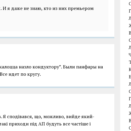
. И я даже не знаю, кто из них премьером
калоцца назло кондуктору”. Были панфары на
Все идет по кругу.
в. Я сподівався, що, можливо, вийде який-
 такі приходи під АП будуть все частіше і