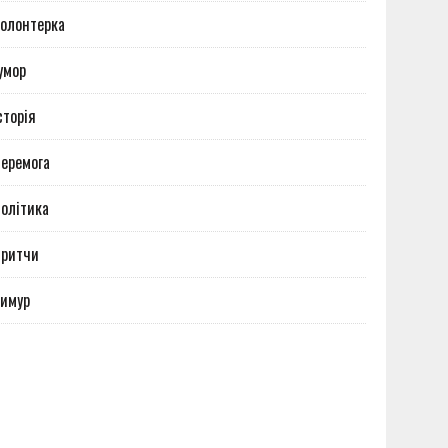
олонтерка
умор
сторія
еремога
олітика
Притчи
имур