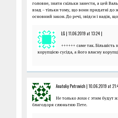
головне, знати скільки занести, а цей Вал
взад – тільки тому, що вони придатні до 
основний закон. До речі, звідси і надія, 
LG |
11.06.2019 at 13:24
|
++++++ саме так. Більшість 
корупцією сусіда, а його власну корупц
Anatoliy Petrovich |
10.06.2019 at 21:
Не только лохи с этим будут ж
благодоря слюньтяю Пете.