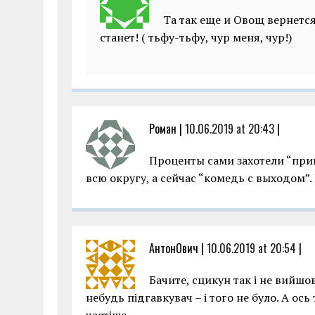
Та так еще и Овощ вернется
станет! ( тьфу-тьфу, чур меня, чур!)
Роман |
10.06.2019 at 20:43
|
Проценты сами захотели “при
всю округу, а сейчас “комедь с выходом”. 
АнтонОвич |
10.06.2019 at 20:54
|
Бачите, сцикун так і не вийшо
небудь підгавкувач – і того не було. А ось