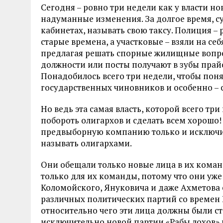
Сегодня – ровно три недели как у власти н
надуманные изменения. За долгое время, су
кабинетах, называть свою таксу. Полиция – 
старые времена, а участковые – взяли на се
предлагая решать спорные жилищные вопро
должности или посты получают в зубы прайсы
Понадобилось всего три недели, чтобы пон
государственных чиновников и особенно – 
Но ведь эта самая власть, которой всего тр
побороть олигархов и сделать всем хорошо! 
предвыборную компанию только и исключит
называть олигархами.
Они обещали только новые лица в их команд
только для их команды, потому что они уж
Коломойского, Януковича и даже Ахметова 
различных политических партий со времен 
относительно чего эти лица должны были ста
исключительно новой партии «Рабы лохов» 