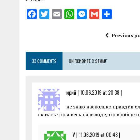
F
T
E
W
M
G
S
a
w
m
h
es
m
h
ce
it
ai
at
se
ai
a
Previous po
b
te
l
s
n
l
re
o
r
A
g
33 COMMENTS
o
ON "ЖИВИТЕ С ЭТИМ!"
p
er
k
p
юрий |
10.06.2019 at 20:38
|
не знаю насколько правдив сл
сказать что я весь на взводе,это вообще 
V |
11.06.2019 at 00:48
|