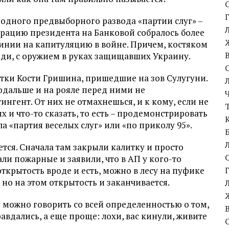
 одного предвыборного развода «партии слуг» –
рацию президента на Банковой собралось более
линии на капитуляцию в войне. Причем, костяком
ди, с оружием в руках защищавших Украину.
тки Кости Гришина, пришедшие на зов Сулугуни.
одальше и на рояле перед ними не
нгент. От них не отмахнешься, и к кому, если не
х и что-то сказать, то есть – продемонстрировать
а «партия веселых слуг» или «по приколу 95».
тся. Сначала там закрыли калитку и просто
али пожарные и заявили, что в АП у кого-то
открытость вроде и есть, можно в лесу на пуфике
 но на этом открытость и заканчивается.
е можно говорить со всей определенностью о том,
авдались, а еще проще: лохи, вас кинули, живите