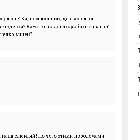
|
В
ерлось? Ви, нешановний, де свої слюні
Г
резидента? Вам хто повинен зробити харашо?
ошенко винен?
І
П
П
Т
 папа слюнтяй! Но чего этими проблемами