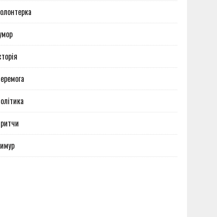
олонтерка
умор
сторія
еремога
олітика
Притчи
имур