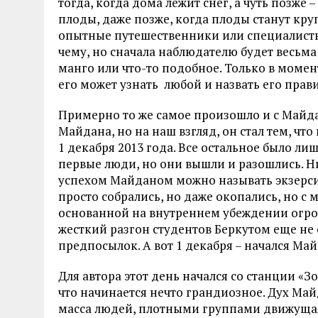
тогда, когда дома лежит снег, а чуть позже
плоды, даже позже, когда плоды станут крупн
опытные путешественники или специалисты 
чему, но сначала наблюдателю будет весьма 
манго или что-то подобное. Только в момен
его может узнать любой и назвать его пра
Примерно то же самое произошло и с Майда
Майдана, но на наш взгляд, он стал тем, чт
1 декабря 2013 года. Все остальное было л
первые люди, но они вышли и разошлись. Н
успехом Майданом можно называть экзерси
просто собрались, но даже окопались, но с 
основанной на внутреннем убеждении огром
жесткий разгон студентов Беркутом еще не
предпосылок. А вот 1 декабря – начался Май
Для автора этот день начался со станции «З
что начинается нечто грандиозное. Дух Майд
масса людей, плотными группами движущаяс