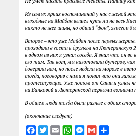
Не умею писать красивые тексты. Напишу как е
Из самых ярких воспоминаний у нас с женой эт
выходные на Майдан вышел чуть ли не весь Кие
никто не жег шины, но общий “фон”, эгрегор б
Второе – это уже Майдан после первых жертв.
проходили в гости к друзьям на Лютеранскую 
в одном из них я узнал соседа. Я знал что он в
его там. Так вот, мы наготовили бутеров, чая 
доверяли нам, но после недели на морозе в авт
тогда, поговорив с ними я понял что они зало
протестующих. Уже потом от Саши я узнал чт
на Банковой и Лютеранской первыми волнами 
В общем люди тогда были разные с обоих стор
(окончание следует)
F
T
E
W
M
G
S