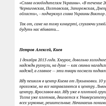
«Слава освободителям Украины». «В течение 2
Черниговская, Полтавская, Запорожская, Днеп
области», – подчеркнул глава Украины Виктор 
Так от, саме на тому концерті, слухаючи улюбл
будуть нас вбивати…
Петров Алексей, Киев
1 декабря 2013 года. Хмурое, довольно холодное
надежды рухнули, на душе — как свиньи нагадил
надежд, а главное — эти твари посмели подня
Иду пешком в центр Киева от Лукьяновки. 10 у
прохожие, но все направляются к центру.
Льво
центру.
Ярославов вал. Иду уже в плотной гру
Толпа уже плотная, двигается к Университет
всех угрюмые, решительные. Начинаешь понимат