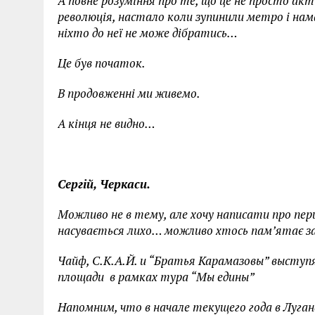
А повне розуміння про те, що це не просто акт
революція, настало коли зупинили метро і нам
ніхто до неї не може дібратись…
Це був початок.
В продовженні ми живемо.
А кінця не видно…
Сергій, Черкаси.
Можливо не в тему, але хочу написати про пер
насувається лихо… можливо хтось пам’ятає з
Чайф, С.К.А.Й. и “Братья Карамазовы” высту
площади в рамках тура “Мы едины”
Напомним, что в начале текущего года в Луг