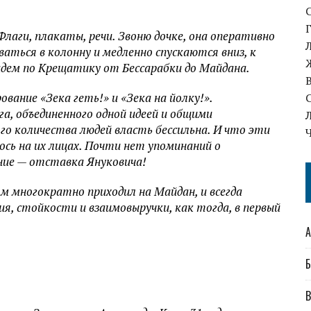
лаги, плакаты, речи. Звоню дочке, она оперативно
ться в колонну и медленно спускаются вниз, к
идем по Крещатику от Бессарабки до Майдана.
вание «Зека геть!» и «Зека на йолку!».
, объединенного одной идеей и общими
о количества людей власть бессильна. И что эти
ось на их лицах. Почти нет упоминаний о
ние — отставка Януковича!
 многократно приходил на Майдан, и всегда
я, стойкости и взаимовыручки, как тогда, в первый
А
Б
В