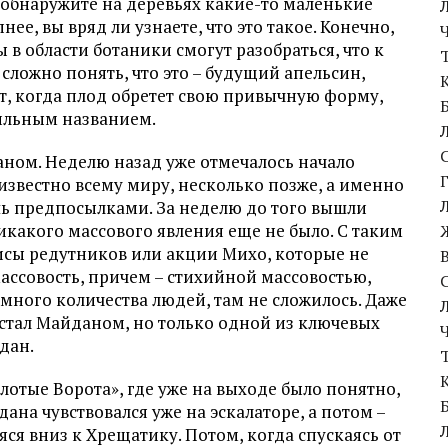
 – обнаружите на деревьях какие-то маленькие
ее, вы вряд ли узнаете, что это такое. Конечно,
в области ботаники смогут разобраться, что к
сложно понять, что это – будущий апельсин,
т, когда плод обретет свою привычную форму,
вильным названием.
ном. Неделю назад уже отмечалось начало
о известно всему миру, несколько позже, а именно
ишь предпосылками. За неделю до того вышли
икакого массового явления еще не было. С таким
сы редутников или акции Михо, которые не
массовость, причем – стихийной массовостью,
ного количества людей, там не сложилось. Даже
 стал Майданом, но только одной из ключевых
дан.
олотые Ворота», где уже на выходе было понятно,
ана чувствовался уже на эскалаторе, а потом –
я вниз к Хрещатику. Потом, когда спускаясь от