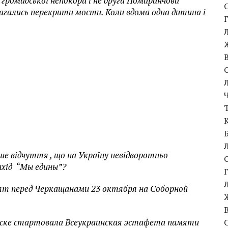
 громадської непокори і не друга Помаранчова
агались перекрити мости. Коли вдома одна дитина і
ше відчуття , що на Україну невідворотньо
ахід “Мы едины”?
пят перед Черкащанами 23 октября на Соборной
анске стартовала Всеукраинская эстафета памяти