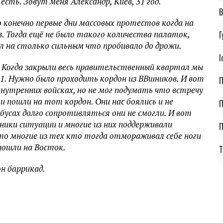
сть. Зовут меня Александр, Киев, 31 год.
В
о конечно первые дни массовых протестов когда на
в. Тогда ещё не было такого количества палаток,
Г
ыл на столько сильным что пробивало до дрожи.
І
 Когда закрыли весь правительственный квартал мы
21. Нужно было проходить кордон из ВВшников. И вот
П
о внутренних войсках, но не мог подумать что встречу
и пошли на тот кордон. Они нас боялись и не
П
обусах долго сопротивляться они не смогли. И вот
жники ситуации и многие из них поддерживали
о многие из тех кто тогда отмораживал себе ноги
пошли на Восток.
Т
он баррикад.