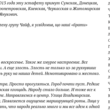
013 года эту эстафету примут Сумская, Донецкая,
ропетровская, Киевская, Черкасская и Житомирская
Янукович.
ену групу Чайф, я усвідомив, що наші «брати»
 воскресенье. Такое же хмурое настроение. Все
и. А еще злость. Злость не только из-за рухнувших
ть руку на наших детей. Немотивировано и жестоко.
тра. Просто прогуляться. Город почти пуст. Редкие
вская площадь. Народу стало больше. И тоже все к
ппе. Направляемся в центр.
Улица Владимирская.
у. Появляется ощущение марширующей роты. Лица у
ь, что народа реально много и мы все идем к одной