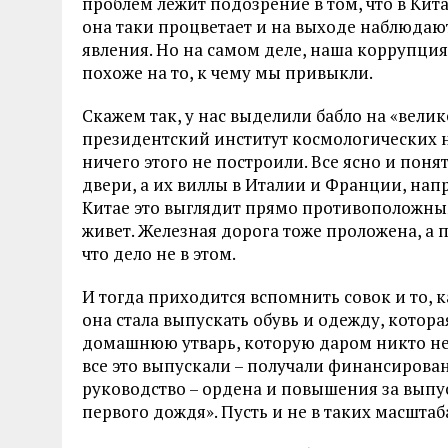
проблем лежит подозрение в том, что в Кит
она таки процветает и на выходе наблюдаю
явления. Но на самом деле, наша коррупция
похоже на то, к чему мы привыкли.
Скажем так, у нас выделили бабло на «вели
президентский институт космологических на
ничего этого не построили. Все ясно и поня
двери, а их виллы в Италии и Франции, на
Китае это выглядит прямо противоположным
живет. Железная дорога тоже проложена, а п
что дело не в этом.
И тогда приходится вспомнить совок и то, 
она стала выпускать обувь и одежду, котор
домашнюю утварь, которую даром никто не 
все это выпускали – получали финансирова
руководство – ордена и повышения за выпус
первого дождя». Пусть и не в таких масштаба