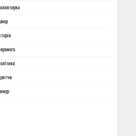
олонтерка
умор
сторія
еремога
олітика
Притчи
имур