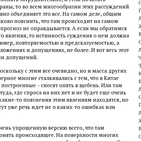
раны, то во всем многообразии этих рассуждений
овно объединяет это все. На самом деле, общим
олково пояснить, что там происходит на самом
н прогноз не оправдывается. А если мы обратимся
о явления, то истинность суждения о нем должна
имер, повторяемостью и предсказуемостью, а
оложениях и допущениях, не более. И вот весь этот
ями допущений.
оскольку с этим все очевидно, но и масса других
рное многие сталкивались с тем, что в Китае
о построенные – сносят опять в щебень. Или там
уда, где спроса на них нет и не будет еще очень
, какие-то пояснения этим явлениям находятся, но
ут уже речь идет не о каких-то ошибках или
.
чень упрощенную версию всего, что там
понять происходящее. На поверхности многих