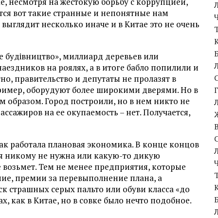
ае, несмотря на жестокую борьбу с коррупцией,
тся вот такие странные и непонятные нам
 выглядит несколько иначе и в Китае это не очень
ке будівництво», миллиард деревьев или
ездников на роялях, а в итоге бабло попилили и
тно, правительство и депутаты не пролазят в
пример, оборудуют более широкими дверями. Но в
 образом. Город построили, но в нем никто не
ассажиров на ее окупаемость – нет. Получается,
как работала плановая экономика. В конце концов
ая никому не нужна или какую-то дикую
возьмет. Тем не менее предприятия, которые
ние, премии за перевыполнение плана, а
к страшных серых пальто или обуви класса «до
х, как в Китае, но в совке было нечто подобное.