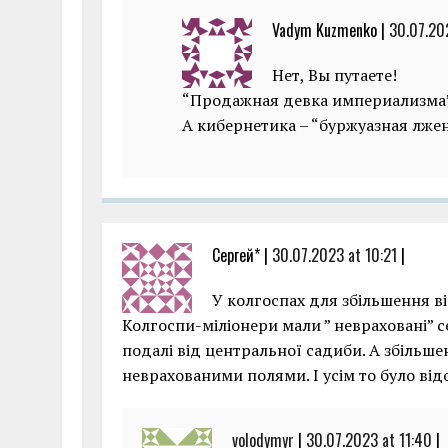
Vadym Kuzmenko |
30.07.20
Нет, Вы путаете!
“Продажная девка империализма” 
А кибернетика – “буржуазная лжен
Сергей* |
30.07.2023 at 10:21
|
У колгоспах для збільшення в
Колгоспи-міліонери мали ” невраховані” с
подалі від центральної садиби. А збіль
неврахованими полями. І усім то було відо
volodymyr
|
30.07.2023 at 11:40
|