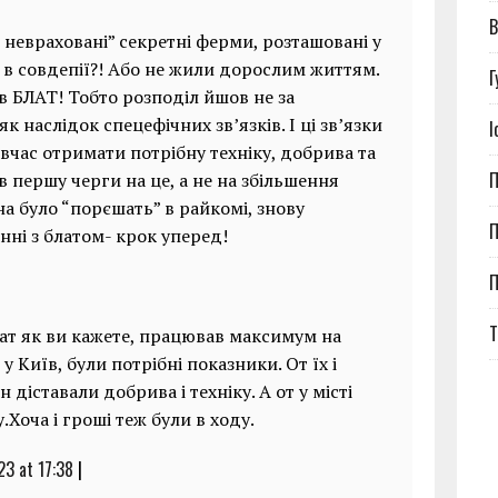
В
 невраховані” секретні ферми, розташовані у
 в совдепії?! Або не жили дорослим життям.
Г
ув БЛАТ! Тобто розподіл йшов не за
 наслідок спецефічних зв’язків. І ці зв’язки
І
вчас отримати потрібну техніку, добрива та
П
 першу черги на це, а не на збільшення
на було “порєшать” в райкомі, знову
П
нні з блатом- крок уперед!
Т
Блат як ви кажете, працював максимум на
 у Київ, були потрібні показники. От їх і
діставали добрива і техніку. А от у місті
.Хоча і гроші теж були в ходу.
23 at 17:38
|