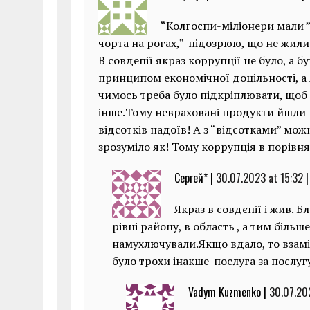
“Колгоспи-міліонери мали ”
чорта на рогах,”-підозрюю, що не жили
В совдепії якраз коррупції не було, а б
принципом економічної доцільності, а як
чимось треба було підкріплювати, щоб 
інше.Тому невраховані продукти йшли в
відсотків надоїв! А з “відсотками” мож
зрозуміло як! Тому коррупція в порівня
Сергей* |
30.07.2023 at 15:32
|
Якраз в совдєпії і жив. 
рівні району, в область , а тим більше
намухлючували.Якщо вдало, то взамін 
було трохи інакше-послуга за послугу
Vadym Kuzmenko |
30.07.20