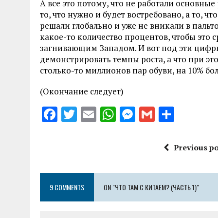
А все это потому, что не работали основны
то, что нужно и будет востребовано, а то, ч
решали глобально и уже не вникали в пальт
какое-то количество процентов, чтобы это
загнивающим Западом. И вот под эти цифры
демонстрировать темпы роста, а что при эт
столько-то миллионов пар обуви, на 10% бо
(Окончание следует)
F
T
E
W
M
G
S
a
w
m
h
es
m
h
ce
it
ai
at
se
ai
a
Previous po
b
te
l
s
n
l
re
o
r
A
g
9 COMMENTS
o
ON "ЧТО ТАМ С КИТАЕМ? (ЧАСТЬ 1)"
p
er
k
p