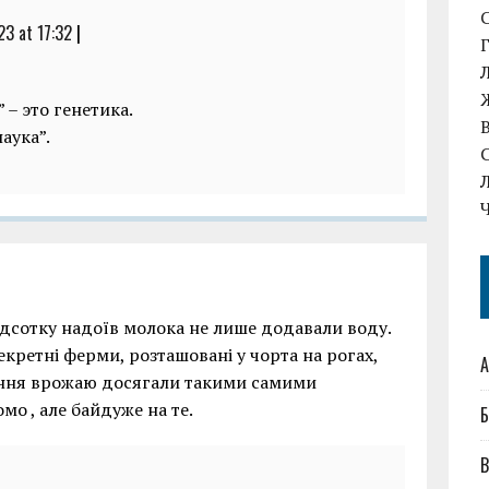
23 at 17:32
|
– это генетика.
аука”.
ідсотку надоїв молока не лише додавали воду.
екретні ферми, розташовані у чорта на рогах,
А
шення врожаю досягали такими самими
мо , але байдуже на те.
Б
В