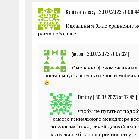
Капітан запасу |
30.07.2023 at 00:4
Идеальным было сравнение не
роста побольше.
Укроп |
30.07.2023 at 07:32
|
Омобенно феноменальным б
роста выпуска компьютеров и мобильны
Dmitry
|
30.07.2023 at 12:45
|
чтобы не пугаться подо
“самого гениального менеджера все
объявлена “продажной девкой импер
выпуска не было по причине отсутст