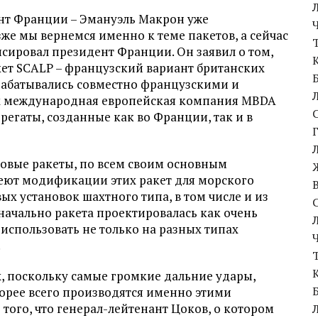
нт Франции – Эмануэль Макрон уже
е мы вернемся именно к теме пакетов, а сейчас
онсировал президент Франции. Он заявил о том,
кет SCALP – французский вариант британских
зрабатывались совместно французскими и
х международная европейская компания MBDA
агрегаты, созданные как во Франции, так и в
ковые ракеты, по всем своим основным
еют модификации этих ракет для морского
ых установок шахтного типа, в том числе и из
значально ракета проектировалась как очень
использовать не только на разных типах
.
х, поскольку самые громкие дальние удары,
корее всего производятся именно этими
 того, что генерал-лейтенант Цоков, о котором