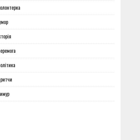
олонтерка
умор
сторія
еремога
олітика
Притчи
имур