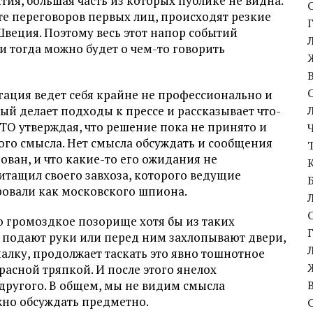
тия, большая часть из которых публике не видна.
ате переговоров первых лиц, происходят резкие
Швеция. Поэтому весь этот напор событий
и тогда можно будет о чем-то говорить
гация ведет себя крайне не профессионально и
рый делает подходы к прессе и рассказывает что-
АТО утверждая, что решение пока не принято и
ого смысла. Нет смысла обсуждать и сообщения
рован, и что какие-то его ожидания не
ритащил своего завхоза, которого ведущие
ровали как московского шпиона.
о громоздкое позорище хотя бы из таких
 подают руки или перед ним захлопывают двери,
палку, продолжает таскать это явно тошнотное
красной тряпкой. И после этого янелох
о другого. В общем, мы не видим смысла
жно обсуждать предметно.