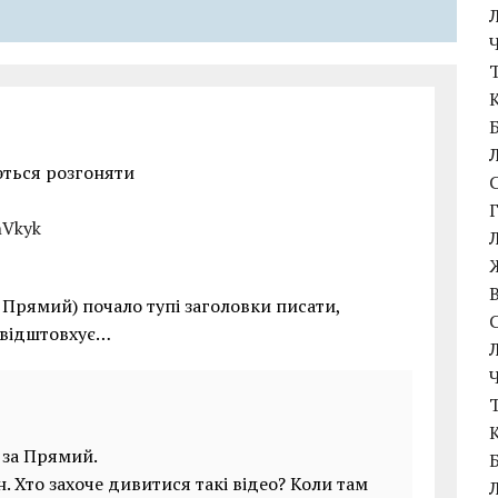
эться розгоняти
hVkyk
 Прямий) почало тупі заголовки писати,
а відштовхує…
 за Прямий.
н. Хто захоче дивитися такі відео? Коли там