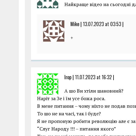
Найкраще відео на сьогодні д
Mike |
13.07.2023 at 03:53
|
+
Ігор |
11.07.2023 at 16:32
|
А шо Ви хтіли шановний?
Наріт за Зе і їм усе божа роса.
В мене питання – чому ніхто не подав поз
То шо не на часі, так і буде?
Я не пропоную робити революцію але є за
“Слуг Народу !!! – питання якого”