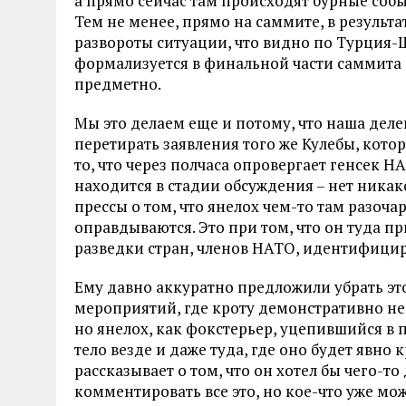
а прямо сейчас там происходят бурные собы
Тем не менее, прямо на саммите, в результ
развороты ситуации, что видно по Турция-
формализуется в финальной части саммита 
предметно.
Мы это делаем еще и потому, что наша деле
перетирать заявления того же Кулебы, кото
то, что через полчаса опровергает генсек Н
находится в стадии обсуждения – нет никак
прессы о том, что янелох чем-то там разоча
оправдываются. Это при том, что он туда п
разведки стран, членов НАТО, идентифици
Ему давно аккуратно предложили убрать эт
мероприятий, где кроту демонстративно не
но янелох, как фокстерьер, уцепившийся в 
тело везде и даже туда, где оно будет явно 
рассказывает о том, что он хотел бы чего-т
комментировать все это, но кое-что уже мо