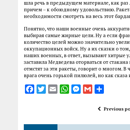
шла речь в предыдущем материале, как раз 
причем – к обоюдному удовольствию. Ракета 
необходимости смотреть на весь этот барда
Понятно, что наши военные очень аккуратн
выбирая самые жирные цели. Ну а если фран
количество целей можно значительно увели
оккупационных войск. Ну а их сказки о том
наших военных, в ответ, вызывают хитрые ул
заставила Медведева оторваться от стакана и
отмстят за эти ракеты, говорит о многом. В 
врага очень горькой пилюлей, но как сказа 
F
T
E
W
M
G
S
a
w
m
h
es
m
h
ce
it
ai
at
se
ai
a
Previous po
b
te
l
s
n
l
re
o
r
A
g