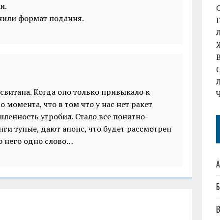
и.
інили формат подання.
свитана. Когда оно только привыкало к
 момента, что в том что у нас нет ракет
ленность угробил. Стало все понятно-
нги тупые, дают анонс, что будет рассмотрен
ро него одно слово…
А
Б
В