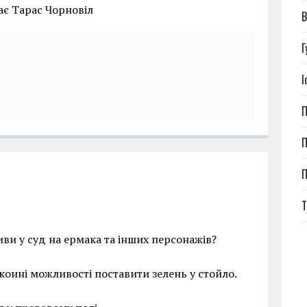
ає Тарас Чорновіл
В
Г
І
П
П
Т
иви у суд на ермака та інших персонажів?
конні можливості поставити зелень у стойло.