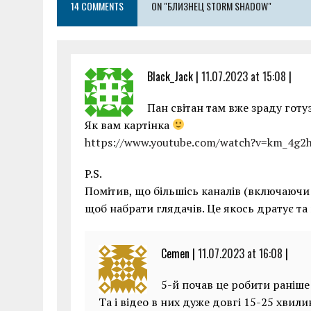
14 COMMENTS
o
ON "БЛИЗНЕЦ STORM SHADOW"
p
er
k
p
Black_Jack |
11.07.2023 at 15:08
|
Пан світан там вже зраду готу
Як вам картінка
https://www.youtube.com/watch?v=km_4g2
P.S.
Помітив, що більшісь каналів (включаючи
щоб набрати глядачів. Це якось дратує т
Cemen |
11.07.2023 at 16:08
|
5-й почав це робити раніше
Та і відео в них дуже довгі 15-25 хвили