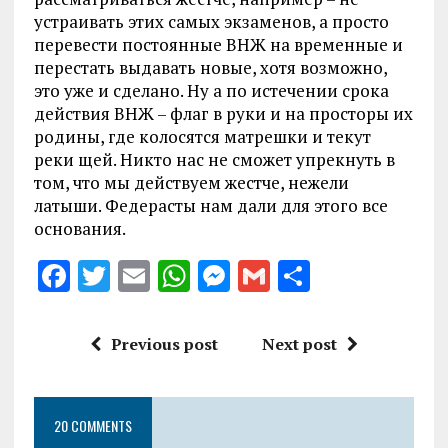
устраивать этих самых экзаменов, а просто
перевести постоянные ВНЖ на временные и
перестать выдавать новые, хотя возможно,
это уже и сделано. Ну а по истечении срока
действия ВНЖ – флаг в руки и на просторы их
родины, где колосятся матрешки и текут
реки щей. Никто нас не сможет упрекнуть в
том, что мы действуем жестче, нежели
латыши. Федерасты нам дали для этого все
основания.
F
T
E
W
M
G
S
a
w
m
h
es
m
h
ce
it
ai
at
se
ai
a
Previous post
Next post
b
te
l
s
n
l
re
o
r
A
g
20 COMMENTS
o
p
er