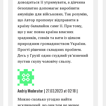
доводиться її утримувати, а дівчина
безоплатно допомагає виробляти
амуніцію для військових. Так розумію,
що Автор пропонує відправити в
країну балалайок саме її. При тому,
що у нас повна країна власних
зрадників, совків та вати із цілком
природним громадянством України.
Прості рішення складних проблем.
Десь у Грузії один схудлий ув’язнений
пустив скупу чоловічу сльозу.
Andriy Moderator |
27.03.2023 at 02:18
|
Можно сколько угодно найти
исключений, но они тем не менее