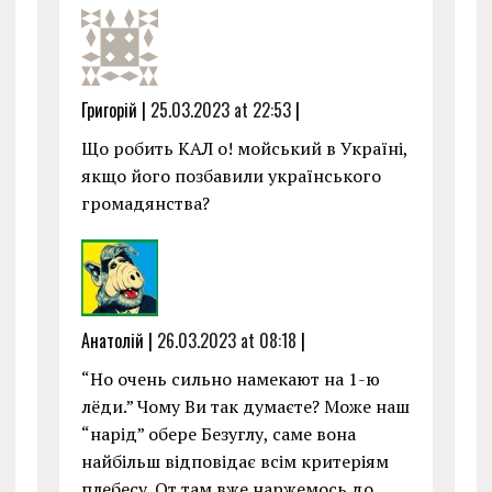
Григорій |
25.03.2023 at 22:53
|
Що робить КАЛ о! мойський в Україні,
якщо його позбавили українського
громадянства?
Анатолій |
26.03.2023 at 08:18
|
“Но очень сильно намекают на 1-ю
лёди.” Чому Ви так думаєте? Може наш
“нарід” обере Безуглу, саме вона
найбільш відповідає всім критеріям
плебесу. От там вже наржемось до