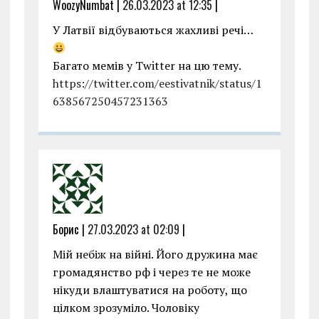
WoozyNumbat |
26.03.2023 at 12:35
|
У Латвії відбуваються жахливі речі…
Багато мемів у Twitter на цю тему.
https://twitter.com/eestivatnik/status/1
638567250457231363
Борис |
27.03.2023 at 02:09
|
Мій небіж на війні. Його дружина має
громадянство рф і через те не може
нікуди влаштуватися на роботу, що
цілком зрозуміло. Чоловіку