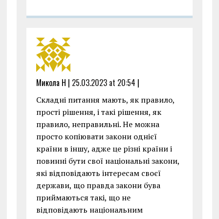
Микола Н |
25.03.2023 at 20:54
|
Складні питання мають, як правило,
прості рішення, і такі рішення, як
правило, неправильні. Не можна
просто копіювати закони однієї
країни в іншу, адже це різні країни і
повинні бути свої національні закони,
які відповідають інтересам своєї
держави, що правда закони бува
приймаються такі, що не
відповідають національним