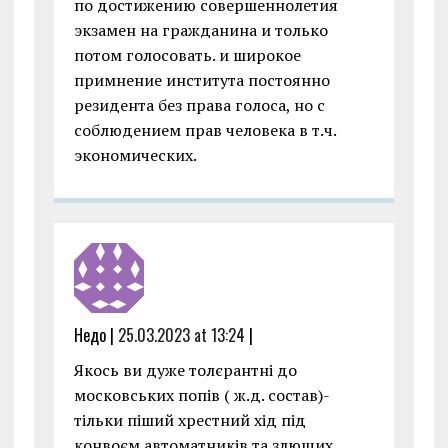
по достижению совершеннолетия
экзамен на гражданина и только
потом голосовать. и широкое
примнение института постоянно
резидента без права голоса, но с
соблюдением прав человека в т.ч.
экономических.
Недо |
25.03.2023 at 13:24
|
Якось ви дуже толєрантні до
московських попів ( ж.д. состав)-
тільки піший хрестний хід під
конвоєм автоматників та злющих