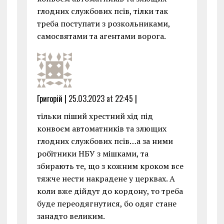
глодних службових псів, тілки так
треба поступати з розкольниками,
самосвятами та агентами ворога.
Григорій |
25.03.2023 at 22:45
|
тільки піший хрестний хід під
конвоєм автоматників та злющих
глодних службових псів…а за ними
робітники НБУ з мішками, та
збирають те, що з кожним кроком все
тяжче нести накрадене у церквах. А
коли вже дійдут до кордону, то треба
буде переодягнутися, бо одяг стане
занадто великим.