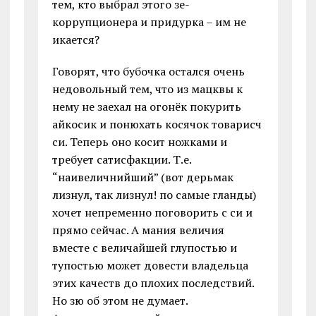
тем, кто выбрал этого зе-
коррупционера и придурка – им не
икается?
Говорят, что бубочка остался очень
недовольный тем, что из мацквы к
нему не заехал на огонёк покурить
айкосик и понюхать косячок товарисч
си. Теперь оно косит ножками и
требует сатисфакции. Т.е.
“наивеличнийший” (вот дерьмак
лизнул, так лизнул! по самые гланды)
хочет непременно поговорить с си и
прямо сейчас. А мания величия
вместе с величайшей глупостью и
тупостью может довести владельца
этих качеств до плохих последствий.
Но зю об этом не думает.