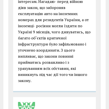
інтересам. Нагадаю- перед війною
діяв закон, що забороняв
експлуатацію авто на іноземних
номерах для резидентів України, а от
іноземці- росіяни могли їздити по
Україні 9 місяців, чого дивуватись, що
багато об‘єктів критичної
інфраструктури було зафільмовано і
уточнено координати. З цього
випливає, що закони повинні
прийматись розважливо і з
урахуванням всіх обставин, які
виникнуть під час дії того чи іншого
закону.