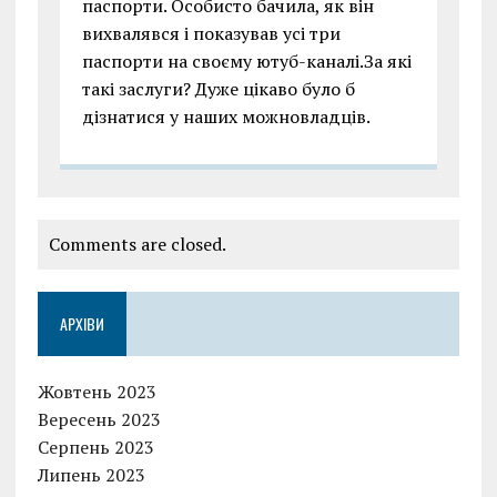
паспорти. Особисто бачила, як він
вихвалявся і показував усі три
паспорти на своєму ютуб-каналі.За які
такі заслуги? Дуже цікаво було б
дізнатися у наших можновладців.
Comments are closed.
АРХІВИ
Жовтень 2023
Вересень 2023
Серпень 2023
Липень 2023