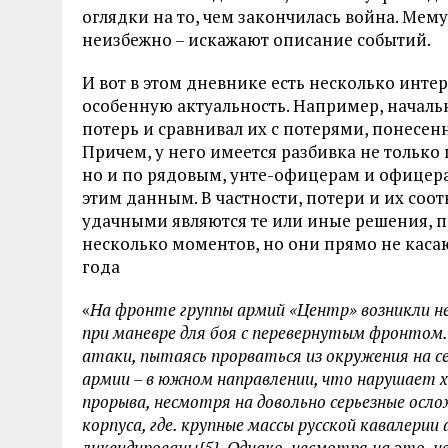
оглядки на то, чем закончилась война. Ме
неизбежно – искажают описание событий.
И вот в этом дневнике есть несколько инт
особенную актуальность. Например, начал
потерь и сравнивал их с потерями, понесе
Причем, у него имеется разбивка не только
но и по рядовым, унте-офицерам и офицера
этим данным. В частности, потери и их со
удачными являются те или иные решения, 
несколько моментов, но они прямо не касаю
года
«
На фронте группы армий «Центр» возникли н
при маневре для боя с перевернутым фронтом. 
атаки, пытаясь прорваться из окружения на се
армии – в южном направлении, что нарушает х
прорыва, несмотря на довольно серьезные осло
корпуса, где. крупные массы русской кавалери
ликвидированы{5}. Однако, несмотря на это, н