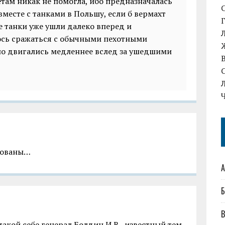
етам никак не помогла, ибо предназначалась
месте с танками в Польшу, если б вермахт
е танки уже ушли далеко вперед и
сь сражаться с обычными пехотными
но двигались медленнее вслед за ушедшими
рованы…
А
Б
В
кой себе генерал Болдин И.В., известный тем,