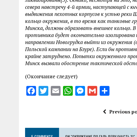
севера навстречу 4-й армии, наступающей с ю
выдвижения пехотных корпусов к устью реки 
кольцо окружения, в то время как танковые гр
Минска, должны образовать внешнее кольцо. В
противника будет окончательно изолирована 
направлении Новогрудка выйти из окружения (
Польской кампании на Бзуре). Если бы противн
крайне затруднено. Попытки окруженного про
Минск вызвали обострение тактической обстан
(Окончание следует)
F
T
E
W
M
G
S
a
w
m
h
es
m
h
ce
it
ai
at
se
ai
a
Previous po
b
te
l
s
n
l
re
o
r
A
g
5 COMMENTS
ON "ОКРУЖЕНИЕ ПО ГАЛЬДЕРУ (ЧАСТЬ 1)"