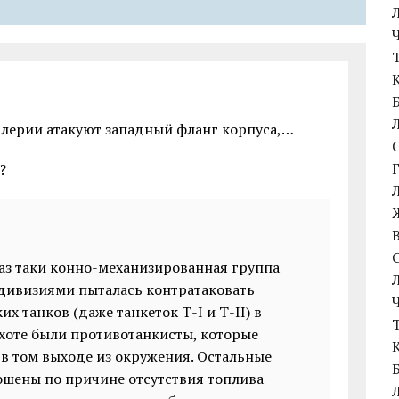
лерии атакуют западный фланг корпуса,…
?
аз таки конно-механизированная группа
дивизиями пыталась контратаковать
х танков (даже танкеток Т-І и Т-II) в
ехоте были противотанкисты, которые
 в том выходе из окружения. Остальные
ошены по причине отсутствия топлива