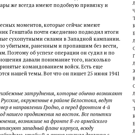
муары же всегда имеют подобную привязку и
ересных моментов, которые сейчас имеют
ьник Генштаба почти ежедневно подводил итоги
нные сухопутными силами в Западной кампании.
 по убитыми, раненным и пропавшим без вести,
м. Поэтому об успехе операции он судил и по
отношения давали понимание того, насколько
принятые командованием войск. Есть еще
тся нашей темы. Вот что он пишет 25 июня 1941
еизбежные затруднения, которые обычно возникают
Русские, окруженные в районе Белостока, ведут
вер в направлении Гродно, а перед фронтом 4-й
од нашего продвижения на восток. Все попытки
жнения, возникшие на фронте 8-го армейского
и атакуют западный фланг корпуса, всюду
еобходимо, чтобы 9-я армия усилила давление с