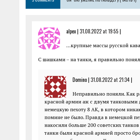
o
p
er
k
p
alpex |
31.08.2022 at 19:55
|
…крупные массы русской кава
С шашками – на танки, я правильно понял
Domino |
31.08.2022 at 21:34
|
Неправильно поняли. Как р
красной армии аж с двумя танковыми 
немецкую пехоту 8 АК, в котором никаки
помине не было. Правда в немецкой п
накосили больше 200 советских танков
танки были красной армией просто бр