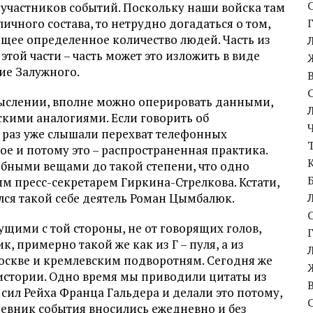
участников событий. Поскольку наши войска там
чного состава, то нетрудно догадаться о том,
щее определенное количество людей. Часть из
этой части – часть может это изложить в виде
ние Залужного.
мыслении, вполне можно оперировать данными,
кими аналогиями. Если говорить об
е раз уже слышали перехват телефонных
е и потому это – распространенная практика.
обными вещами до такой степени, что одно
м пресс-секретарем Гиркина-Стрелкова. Кстати,
лся такой себе деятель Роман Цымбалюк.
щими с той стороны, не от говорящих голов,
к, примерно такой же как из Г – пуля, а из
оскве и кремлевским подворотням. Сегодня же
к истории. Одно время мы приводили цитаты из
сил Рейха Франца Гальдера и делали это потому,
невник события вносились ежедневно и без