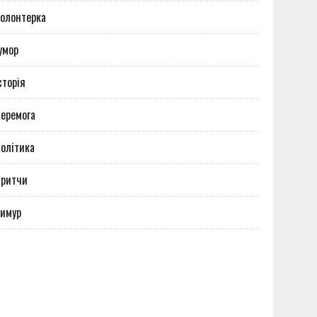
олонтерка
умор
сторія
еремога
олітика
Притчи
имур