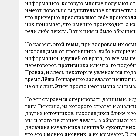
информацию, которую многие получают от 
имеют довольно внушительное количество ли
что примерно представляют себе происходя
них понимает, что именно происходит, а из 
речи либо текста. Вот к ним и было обраще
Но касаясь этой темы, при здоровом их ос
исходящими от противника, либо историчес
информации, идущей от врага, то все мы н
переговоров противника или что-то подобно
Правда, и здесь некоторые увлекаются под
время Лёша Гончаренко заделался нештатны
не он один. Этим просто неотрывно занима
Но мы стараемся оперировать данными, иду
типа Гиркина, из которого стратег и аналити
других источников, находящихся ближе к м
мы и этого не станем делать, а обратимся 
дневника начальника генштаба сухопутных 
что это именно дневник, а не мемуары. В д