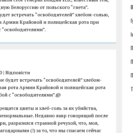
В
дную Белоруссию от польского “гнета”.
удет встречать “освободителей” хлебом-солью,
Г
та Армии Крайовой и полицейская рота при
с “освободителями”.
І
П
П
0 | Відповіcти
ие будет встречать “освободителей” хлебом-
овая рота Армии Крайовой и полицейская рота
Т
бой с “освободителями”.@
ещатся цвяты и хлеб-соль за их убийства,
, ненормальные. Недавно лавр говорящий после
и, разразился странной речухой, что, мол,
годарными (!) за то, что мы спасаем сейчас