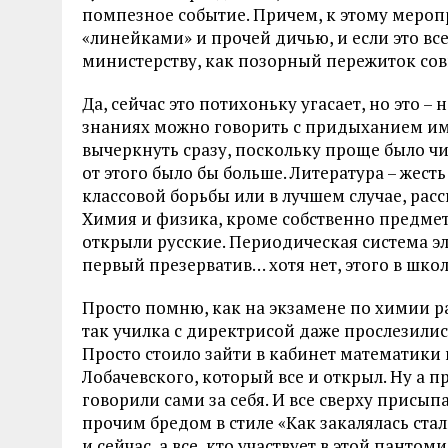
помпезное событие. Причем, к этому мероп
«линейками» и прочей дичью, и если это все
министерству, как позорный пережиток совка
Да, сейчас это потихоньку угасает, но это –
знаниях можно говорить с придыханием име
вычеркнуть сразу, поскольку проще было чи
от этого было бы больше. Литература – жест
классовой борьбы или в лучшем случае, расс
Химия и физика, кроме собственно предмета
открыли русские. Периодическая система эле
первый презерватив… хотя нет, этого в шко
Просто помню, как на экзамене по химии ра
так училка с директрисой даже прослезились
Просто стоило зайти в кабинет математики 
Лобачевского, который все и открыл. Ну а 
говорили сами за себя. И все сверху прис
прочим бредом в стиле «Как закалялась сталь
и сейчас, а все, кто участвует в этой пантом