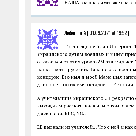
НАША з москалями вже сім з 
Любопітній |
01.09.2021 at 19:52
|
Тогда еще не было Интернет. 
Украинского детям военных и к ним приб
отказаться от этих уроков? Я ответил нет.
папка твой – русский. Папа не был воен
концерне. Его имя и моей Мама имя зап
давно нет, но их имя осталось в Истории.
А учительница Украинского… Прекрасно 
выходным рассказывала нам о том, о чем
дискавери, ББС, NG..
ЕЕ выгнали из учителей… Что с ней и как о