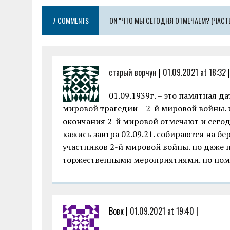
o
r
A
g
7 COMMENTS
o
ON "ЧТО МЫ СЕГОДНЯ ОТМЕЧАЕМ? (ЧАСТЬ
p
er
k
p
старый ворчун
|
01.09.2021 at 18:32
|
01.09.1939г. – это памятная д
мировой трагедии – 2-й мировой войны. и
окончания 2-й мировой отмечают и сегод
кажись завтра 02.09.21. собираются на б
участников 2-й мировой войны. но даже п
торжественными мероприятиями. но пом
Вовк |
01.09.2021 at 19:40
|