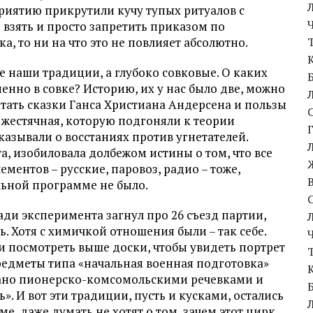
риятию прикрутили кучу тупых ритуалов с
 взять и просто запретить приказом по
, то ни на что это не повлияет абсолютно.
 не наши традиции, а глубоко совковые. О каких
нно в совке? Историю, их у нас было две, можно
тать сказки Ганса Христиана Андерсена и пользы
ь жестячная, которую подгоняли к теории
казывали о восстаниях против угнетателей.
, изобиловала долбежом истины о том, что все
ментов – русские, паровоз, радио – тоже,
льной программе не было.
ди эксперимента загнул про 26 съезд партии,
. Хотя с химичкой отношения были – так себе.
и посмотреть выше доски, чтобы увидеть портрет
предметы типа «начальная военная подготовка»
ыпано пионерско-комсомольскими речевками и
». И вот эти традиции, пусть и кусками, остались
име, даже думать не хотят о том, зачем этот цирк