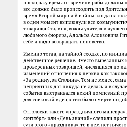
поскольку время от времени рабы должны по
все должно было происходить под бдительн
время Второй мировой войны, когда на ок
в один момент выплюнули все коммунистич
товарища Сталина, вождя учителя и лучшего 
любимого фюрера, Адольфа Алоизовича Гитле
себе и надо возвращать поповство.
Именно тогда, на тайной сходке, по иници
действенное решение. Вместо вырезанных и
проверенных товарищей, числящихся по иде
изменений отношения к церкви как таковой,
«За родину, за Сталина». Тем не менее, са
неприятных дат никуда не делась и в случа
события выстраивался некий помпезный праз
для совковой идеологии было смерти подоб
Отголоски такого «праздничного маневра» 
сентября» или «День знаний» слепили прост
сути этого «праздника», то в нем нет ничег