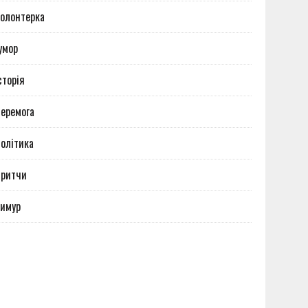
олонтерка
умор
сторія
еремога
олітика
Притчи
имур