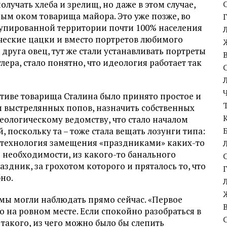
лучать хлеба и зрелищ, но даже в этом случае,
ым оком товарища майора. Это уже позже, во
купированной территории почти 100% населения
еские цацки и вместо портретов любимого
друга овец, тут же стали устанавливать портреты
ра, стало понятно, что идеология работает так
ативе товарища Сталина было принято простое и
 выстрелянных попов, назначить собственных
ологическому ведомству, что стало началом
 поскольку та – тоже стала вещать лозунги типа:
ма технология замещения «праздниками» каких-то
е необходимости, из какого-то банального
дник, за грохотом которого и пряталось то, что
но.
мы могли наблюдать прямо сейчас. «Первое
о на ровном месте. Если спокойно разобраться в
о такого, из чего можно было бы слепить