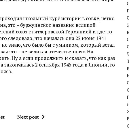
о проходил школьный курс истории в совке, четко
йна, это – буржуинское название великой
етский союз с гитлеровской Германией и где-то
го следовало, что началась она 22 июня 1941
о не знаю, что было бы с умником, который встал
вая это – не великая отечественная». На
ть. Ну а если продолжить и сказать, что как раз
 а закончилась 2 сентября 1945 года в Японии, то
ояса.
st
Next post