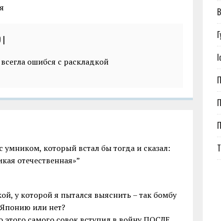
я
В
Г
9
|
І
 всегла ошибся с раскладкой
П
П
Т
с умником, который встал бы тогда и сказал:
икая отечественная»”
й, у которой я пытался выяснить – так бомбу
Японию или нет?
о этого самого совок вступил в войну ПОСЛЕ