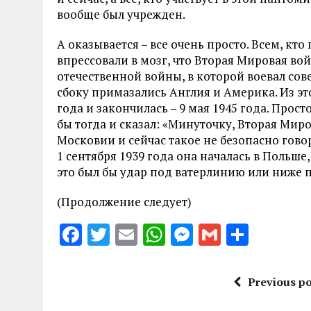
вообще был учрежден.
А оказывается – все очень просто. Всем, кт
впрессовали в мозг, что Вторая Мировая во
отечественной войны, в которой воевал сов
сбоку примазались Англия и Америка. Из это
года и закончилась – 9 мая 1945 года. Прост
бы тогда и сказал: «Минуточку, Вторая Миро
Московии и сейчас такое не безопасно говори
1 сентября 1939 года она началась в Польше,
это был бы удар под ватерлинию или ниже п
(Продолжение следует)
F
T
E
W
M
G
S
a
w
m
h
es
m
h
ce
it
ai
at
se
ai
a
Previous po
b
te
l
s
n
l
re