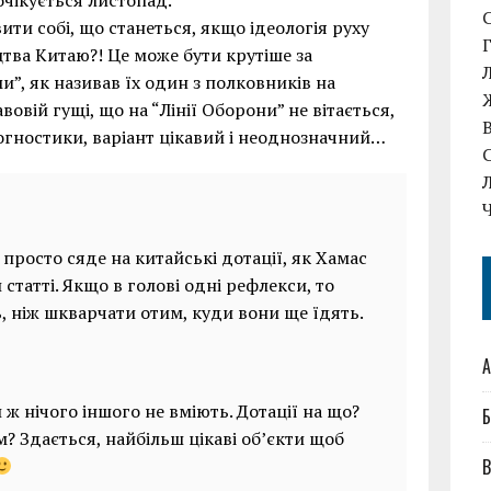
очікується листопад.
ити собі, що станеться, якщо ідеологія руху
тва Китаю?! Це може бути крутіше за
и”, як називав їх один з полковників на
вовій гущі, що на “Лінії Оборони” не вітається,
рогностики, варіант цікавий і неоднозначний…
просто сяде на китайські дотації, як Хамас
 статті. Якщо в голові одні рефлекси, то
ь, ніж шкварчати отим, куди вони ще їдять.
А
 ж нічого іншого не вміють. Дотації на що?
Б
им? Здається, найбільш цікаві об’єкти щоб
В