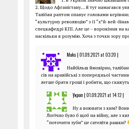
1. В Україні значно цікавішим 
2. Щодо Афганістану… Я тут намагався уяв
Талібан раптом опанує головами керівниц
“культурну революцію” з її “х*й-вей-бінам
спецкафедрі КПІ. Але це – ворожіння на ка
наскільки я розумію. Хоча з точки зору п
Maks |
01.09.2021 at 03:20
|
Найбільш ймовірно, талібан 
сів на аравійські з попередньої частини
легше брати гроші і робити, що скажут
Укроп |
01.09.2021 at 14:12
|
Ну а воювати з ким? Вони
Логічно було б щоб на війну, але з к
“поточити зуби” це сателіти рашки?