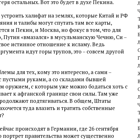
еря остальных. Вот это будет в духе Пекина.
 устроить халифат на землях, которые Китай и РФ
ния и талибы могут спутать там все карты,
тся и Пекин, и Москва, но фокус в том, что для
го, Путин «вмазался» в мусульманскую Чечню, Си –
свое истинное отношение к исламу. Ведь
аргумента идут горы трупов, это – совсем другой
емы для тех, кому это интересно, а сами –
 с пустыми руками, а со складами бывшей
 оружием, с которым уже можно бодаться хоть с
ивает к афганской границе свои силы. Там уже
родолжают подтягиваться. В общем, Штаты
захочется туда влазить и тратить собственные
т?
ейчас происходят в Германии, где 26 сентября
то портрет правительства может существенно