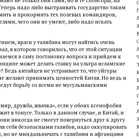
имают не только они сами, но и те спонсоры, на
еперь надо либо выстраивать государство таким
рмить и прокормить тех полевых командиров,
лями, чего они не умеют, либо надо искать
ием, враги у талибана могут найтись очень
ал, в котором говорилось, что от этой ситуации
умаемся в саму постановку вопроса и прийдем к
ринципе может делать ставку на ультра исламские
? Ведь китайцев не устраивает то, что уйгуры
не желают принимать ценностей Китая. Но ведь и
ведут борьбу со всеми не мусульманскими
мир, дружба, жвачка», если у обоих ксенофобия
ит в тонусе. Только в данном случае, и Китай, и
ни никогда не смогут повернуться друг к другу
для себя безопасными талибов, надо оккупировать
, но не миндальничать с талибами и афганцами