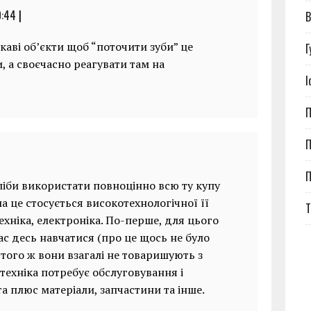
9:44
|
В
каві об’єкти щоб “поточити зуби” це
Г
, а своєчасно реагувати там на
І
П
П
ліби використати повноцінно всю ту купу
а це стосується високотехнологічної її
Т
техніка, електроніка. По-перше, для цього
ас десь навчатися (про це щось не було
о того ж вони взагалі не товаришують з
 техніка потребує обслуговування і
та плюс матеріали, запчастини та інше.