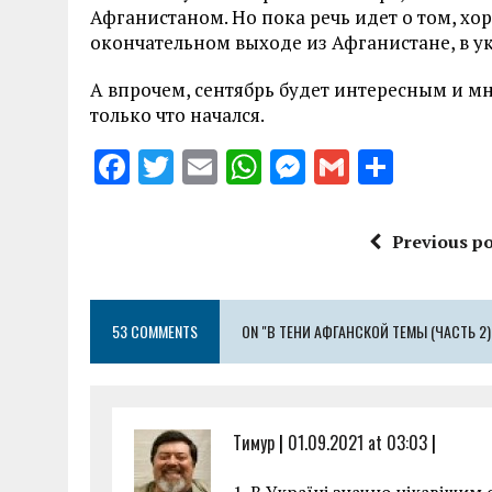
Афганистаном. Но пока речь идет о том, хор
окончательном выходе из Афганистане, в у
А впрочем, сентябрь будет интересным и мн
только что начался.
F
T
E
W
M
G
S
a
w
m
h
es
m
h
ce
it
ai
at
se
ai
a
Previous po
b
te
l
s
n
l
re
o
r
A
g
53 COMMENTS
o
ON "В ТЕНИ АФГАНСКОЙ ТЕМЫ (ЧАСТЬ 2)
p
er
k
p
Тимур
|
01.09.2021 at 03:03
|