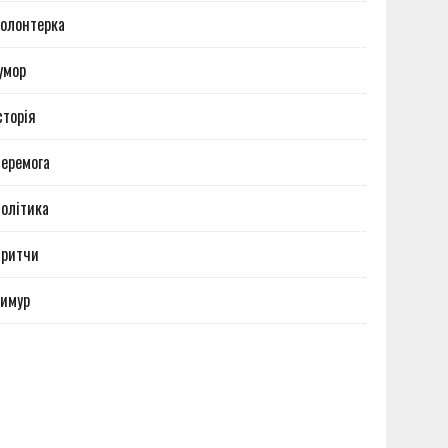
олонтерка
умор
сторія
еремога
олітика
Притчи
имур