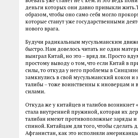
воевать уже станет не с кем. И это ведь пон
деньги которых они давно привыкли жить.Т
образом, чтобы оно само себя могло проко
которые станут уже государственными деяте
нового врага.
Будучи радикальным мусульманским движен
быстро. Нам довелось читать не один матери
выиграл Китай, но это – вряд ли. Просто вд
простому выводу о том, что если Китай в п
силы, то откуда у него проблемы в Синцзяне
замкнулись в свой мусульманский кокон и 
талибы – тоже воинственны к иноверцам и 
силами.
Откуда же у китайцев и талибов возникнет «
стала внутренней пружиной, которая их держ
талибан имеют противоположные заряды и о
спиной. Китайцам для того, чтобы сделать 
Афганистан, как это исполняли американцы