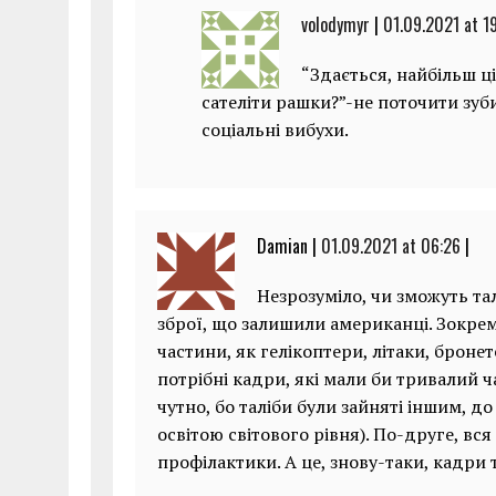
volodymyr
|
01.09.2021 at 1
“Здається, найбільш ці
сателіти рашки?”-не поточити зуби
соціальні вибухи.
Damian |
01.09.2021 at 06:26
|
Незрозуміло, чи зможуть та
зброї, що залишили американці. Зокрем
частини, як гелікоптери, літаки, броне
потрібні кадри, які мали би тривалий ч
чутно, бо таліби були зайняті іншим, д
освітою світового рівня). По-друге, вся
профілактики. А це, знову-таки, кадри 