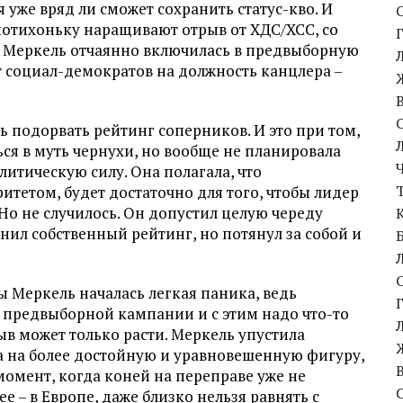
уже вряд ли сможет сохранить статус-кво. И
 потихоньку наращивают отрыв от ХДС/ХСС, со
что Меркель отчаянно включилась в предвыборную
т социал-демократов на должность канцлера –
 подорвать рейтинг соперников. И это при том,
ься в муть чернухи, но вообще не планировала
литическую силу. Она полагала, что
тетом, будет достаточно для того, чтобы лидер
Но не случилось. Он допустил целую череду
онил собственный рейтинг, но потянул за собой и
ы Меркель началась легкая паника, ведь
 предвыборной кампании и с этим надо что-то
ыв может только расти. Меркель упустила
а на более достойную и уравновешенную фигуру,
 момент, когда коней на переправе уже не
ее – в Европе, даже близко нельзя равнять с