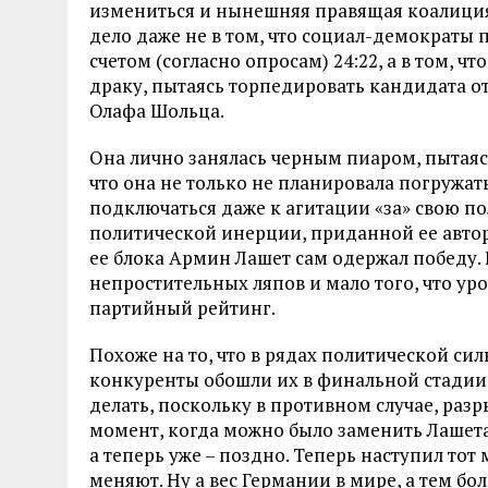
измениться и нынешняя правящая коалиция 
дело даже не в том, что социал-демократы
счетом (согласно опросам) 24:22, а в том, 
драку, пытаясь торпедировать кандидата о
Олафа Шольца.
Она лично занялась черным пиаром, пытаясь
что она не только не планировала погружат
подключаться даже к агитации «за» свою по
политической инерции, приданной ее автори
ее блока Армин Лашет сам одержал победу. 
непростительных ляпов и мало того, что ур
партийный рейтинг.
Похоже на то, что в рядах политической сил
конкуренты обошли их в финальной стадии
делать, поскольку в противном случае, разр
момент, когда можно было заменить Лашет
а теперь уже – поздно. Теперь наступил тот
меняют. Ну а вес Германии в мире, а тем бол