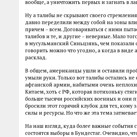
вообще, а уничтожить первых и загнать в лаг
Ну а талибы не скрывают своего стремления
давно переделили между собой на зоны влия
причем – всем. Договариваться с ними пытае
талибов и те, и другие – неверные. Мало то
в мусульманский Синьцзянь, чем показали 
говорить можно что угодно, а когда в виде 
расклад.
В общем, американцы ушли и оставили пробл
умыли руки. Только вот талибы остались не
афганской армии, набитыми очень неплохим
Китаем, хоть с РФ, которая потихоньку стяг
больше тысячи российских военных и они п
бросили этот горячий клубок для тех, кому 
силы и ресурсы. Но что же эта тема затмевае
На наш взгляд, куда более важные события с
состоятся выборы в Бундестаг. Очевидно, ч