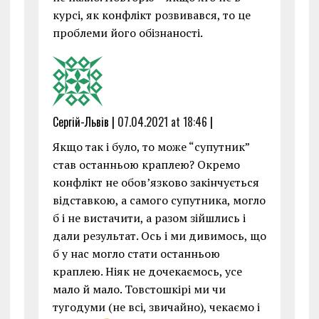
курсі, як конфлікт розвивався, то це
проблеми його обізнаності.
Сергій-Львів |
07.04.2021 at 18:46
|
Якщо так і було, то може “супутник”
став останньою краплею? Окремо
конфлікт не обов’язково закінчується
відставкою, а самого супутника, могло
б і не вистачити, а разом зійшлись і
дали результат. Ось і ми дивимось, що
б у нас могло стати останньою
краплею. Ніяк не дочекаємось, усе
мало й мало. Товстошкірі ми чи
тугодуми (не всі, звичайно), чекаємо і