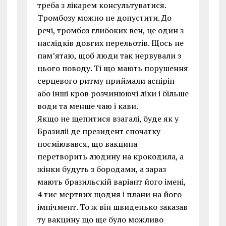
треба з лікарем консультуватися.
Тромбозу можно не допустити. До
речі, тромбоз глибоких вен, це один з
наслідків довгих перельотів. Щось не
пам’ятаю, щоб люди так нервували з
цього поводу. Ті що мають порушення
серцевого ритму приймали аспірін
або інші кров розчинюючі ліки і більше
води та менше чаю і кави.
Якщо не щепитися взагалі, буде як у
Бразиліі де президент спочатку
посміювався, що вакцина
перетворить людину на крокодила, а
жінки будуть з бородами, а зараз
мають бразильскій варіант його імені,
4 тис мертвих щодня і плани на його
імпічмент. То ж він швиденько заказав
ту вакцину що ще було можливо