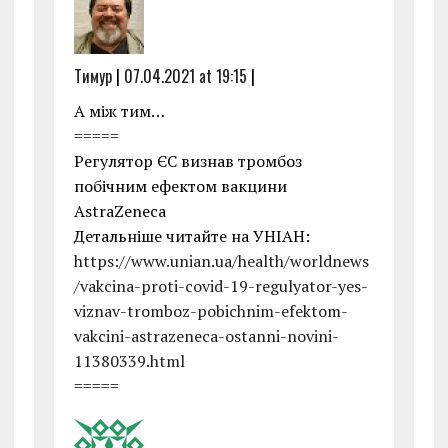
Тимур
|
07.04.2021 at 19:15
|
А між тим…
=====
Регулятор ЄС визнав тромбоз
побічним ефектом вакцини
AstraZeneca
Детальніше читайте на УНІАН:
https://www.unian.ua/health/worldnews
/vakcina-proti-covid-19-regulyator-yes-
viznav-tromboz-pobichnim-efektom-
vakcini-astrazeneca-ostanni-novini-
11380339.html
=====