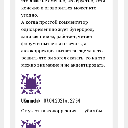
это даже не смешно, это грустно, хотя
конечно и оговориться может кто
угодно.
А когда простой комментатор
одновременнно жует бутерброд,
запивая пивом, работает, читает
форум и пытается отвечать, а
автокоррекция пытается еще за него
решить что он хотел сказать, то на это
можно внимание и не акцентировать.
UKarmeluk |
07.04.2021 at 22:54
|
Ох уж эта автокоррекция……убил бы.