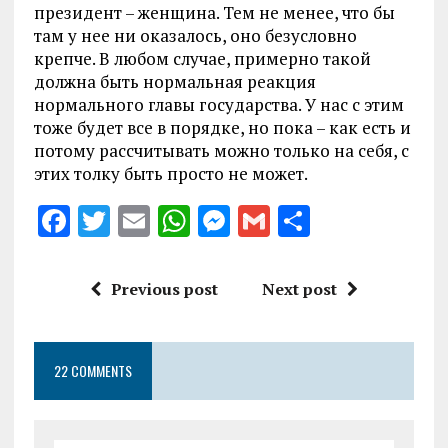
президент – женщина. Тем не менее, что бы
там у нее ни оказалось, оно безусловно
крепче. В любом случае, примерно такой
должна быть нормальная реакция
нормального главы государства. У нас с этим
тоже будет все в порядке, но пока – как есть и
потому рассчитывать можно только на себя, с
этих толку быть просто не может.
F
T
E
W
M
G
S
a
w
m
h
es
m
h
ce
it
ai
at
se
ai
a
Previous post
Next post
b
te
l
s
n
l
re
o
r
A
g
22 COMMENTS
o
p
er
k
p