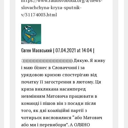
https://www.radiosvoboda.org/a/news-
slovachchyna-kryza-sputnik-
v/31174003.html
Євген Маєвський
|
07.04.2021 at 14:04
|
:))))))))))))))))))))))))))))))))))) Дякую. Я живу
і маю бізнес в Словаччині і за
урядовою кризою спостерігаю від
початку її загострення в лютому. Ця
криза викликана насамперед
невмінням Матовича працювати в
команді і пішов він з посади після
того, як дві коаліційні партії з
чотирьох висловилися “або Матович
або ми і перевибори”. А ОЛЯНО