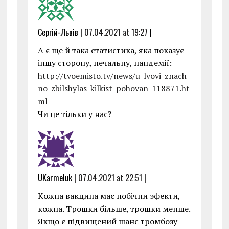
Сергій-Львів |
07.04.2021 at 19:27
|
А є ще й така статистика, яка показує
іншу сторону, печальну, пандемії:
http://tvoemisto.tv/news/u_lvovi_znach
no_zbilshylas_kilkist_pohovan_118871.ht
ml
Чи це тільки у нас?
UKarmeluk |
07.04.2021 at 22:51
|
Kожна вакцина має побічни эфекти,
кожна. Трошки більше, трошки менше.
Якщо є підвищений шанс тромбозу