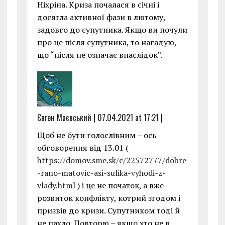
Ніхріна. Криза почалася в січні і
досягла активної фази в лютому,
задовго до супутника. Якщо ви почули
про це після супутника, то нагадую,
що “після не означає внаслідок”.
Євген Маєвський
|
07.04.2021 at 17:21
|
Щоб не бути голослівним – ось
обговорення від 13.01 (
https://domov.sme.sk/c/22572777/dobre
-rano-matovic-asi-sulika-vyhodi-z-
vlady.html
) і це не початок, а вже
розвиток конфлікту, котрий згодом і
призвів до кризи. Супутником тоді й
не пахло. Повторю – якщо хто не в