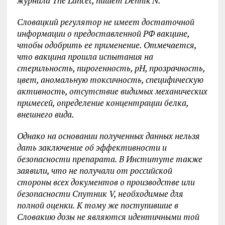
журнала The Lancet, пишет Dennik N.
Словацкий регулятор не имеет достаточной
информации о предоставленной РФ вакцине,
чтобы одобрить ее применение. Отмечается,
что вакцина прошла испытания на
стерильность, пирогенность, рН, прозрачность,
цвет, аномальную токсичность, специфическую
активность, отсутствие видимых механических
примесей, определение концентрации белка,
внешнего вида.
Однако на основании полученных данных нельзя
дать заключение об эффективности и
безопасности препарата. В Институте также
заявили, что не получали от российской
стороны всех документов о производстве или
безопасности Спутник V, необходимые для
полной оценки. К тому же поступившие в
Словакию дозы не являются идентичными той