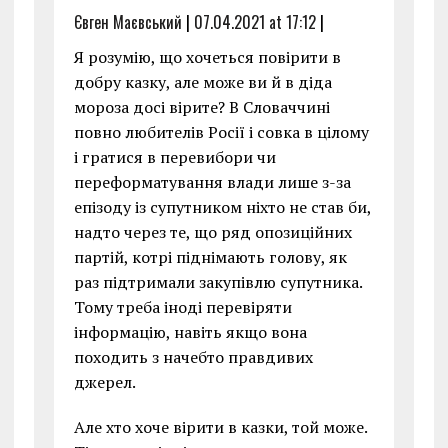
Євген Маєвський
|
07.04.2021 at 17:12
|
Я розумію, що хочеться повірити в
добру казку, але може ви й в діда
мороза досі вірите? В Словаччині
повно любителів Росії і совка в цілому
і гратися в перевибори чи
переформатування влади лише з-за
епізоду із супутником ніхто не став би,
надто через те, що ряд опозиційних
партій, котрі піднімають голову, як
раз підтримали закупівлю супутника.
Тому треба іноді перевіряти
інформацію, навіть якщо вона
походить з начебто правдивих
джерел.
Але хто хоче вірити в казки, той може.