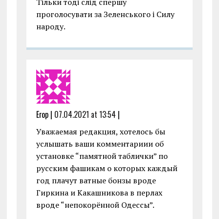
Тільки тоді слід спершу
проголосувати за Зеленського і Силу
народу.
Егор |
07.04.2021 at 13:54
|
Уважаемая редакция, хотелось бы
услышать ваши комментариии об
установке “памятной таблички” по
русским фашикам о которых каждый
год плачут ватные бонзы вроде
Гиркина и Какашникова в перлах
вроде “непокорённой Одессы”.