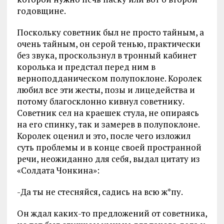
годовщине.
Поскольку советник был не просто тайным, а
очень тайным, он серой тенью, практически
без звука, проскользнул в тронный кабинет
королька и предстал перед ним в
верноподданическом полупоклоне. Королек
любил все эти жесты, позы и лицедейства и
потому благосклонно кивнул советнику.
Советник сел на краешек стула, не опираясь
на его спинку, так и замерев в полупоклоне.
Королек оценил и это, после чего изложил
суть проблемы и в конце своей пространной
речи, неожиданно для себя, выдал цитату из
«Солдата Чонкина»:
-Да ты не стесняйся, садись на всю ж*пу.
Он ждал каких-то предложений от советника,