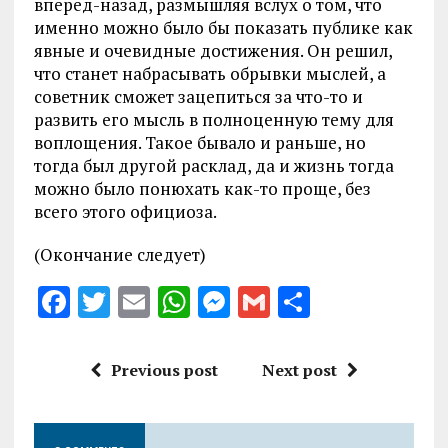
вперед-назад, размышляя вслух о том, что
именно можно было бы показать публике как
явные и очевидные достижения. Он решил,
что станет набрасывать обрывки мыслей, а
советник сможет зацепиться за что-то и
развить его мысль в полноценную тему для
воплощения. Такое бывало и раньше, но
тогда был другой расклад, да и жизнь тогда
можно было понюхать как-то проще, без
всего этого официоза.
(Окончание следует)
F
T
E
W
M
G
S
a
w
m
h
es
m
h
ce
it
ai
at
se
ai
a
Previous post
Next post
b
te
l
s
n
l
re
o
r
A
g