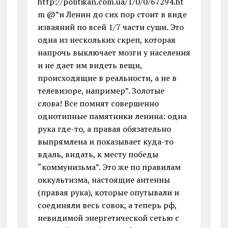
http://politikan.com.ua/1/0/0/67294.ht
m @”и Ленин до сих пор стоит в виде
изваяний по всей 1/7 части суши. Это
одна из нескольких скреп, которая
напрочь выключает мозги у населения
и не дает им видеть вещи,
происходящие в реальности, а не в
телевизоре, например”. Золотые
слова! Все помнят совершенно
однотипные памятники ленина: одна
рука где-то, а правая обязательно
выпрямлена и показывает куда-то
вдаль, видать, к месту победы
“коммунизьма”. Это же по правилам
оккультизма, настоящие антенны
(правая рука), которые опутывали и
соединяли весь совок, а теперь рф,
невидимой энергетической сетью с