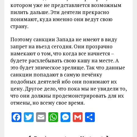
котором уже не представляется возможным
пилить дальше. Эти деятели прекрасно
понимают, куда именно они ведут свою
страну.
Поэтому санкции Запада не имеют в виду
запрет на въезд сегодня. Они прозрачно
намекают о том, что когда все начнется –
будете расхлебывать свою кашу на месте. А
это будет эпическое зрелище. Так что данные
санкции попадают в самую печёнку
подобных деятелей ибо они понимают их
цену. Другое дело, что пока мы не увидели то,
что они должны продемонстрировать для их
отмены, но всему свое время.
F
T
E
W
M
G
S
a
w
m
h
es
m
h
ce
it
ai
at
se
ai
a