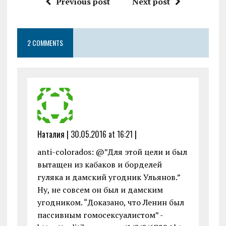
Previous post
Next post
b
te
l
s
n
l
re
o
r
A
g
2 COMMENTS
o
p
er
k
p
Наталия |
30.05.2016 at 16:21
|
anti-colorados: @”Для этой цели и был
вытащен из кабаков и борделей
гуляка и дамский угодник Ульянов.”
Ну, не совсем он был и дамским
угодником. “Доказано, что Ленин был
пассивным гомосексуалистом” -