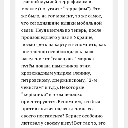
главной мумией-террафимом в
москве (погуглите “террафим”). Это
же было, на тот момент, то же самое,
что сегодняшние вышки мобильной
связи. Неудивительно теперь, после
произошедшего у нас в Украине,
посмотреть на карту и вспомнить, как
постепенно освобождалось наше
население от “савецкага” морока
путём повала памятников этим
кровожадным упырям (ленину,
петровскому, дзержинскому, “2-м
чекистам” и т.д.). Некоторые
“керівники” в этом неплохо
ориентируются. Вспомним, кто был
против снятия палача ленина со
своего постамента? Кернес особенно
лютовал у своєму візку! Вот так то, это