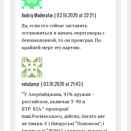
Andriy Moderator |
03.10.2020 at 22:21
|
Да, если его сейчас заставить
остановиться и начать переговоры с
бензоколонкой, то он проиграл. По
крайней мере эту партию.
volodymyr
|
03.10.2020 at 21:43
|
“У Азербайджана, 95% оружия –
российское, включая Т-90 и
БТР-82А.”-пропорції
інші.Росіянського, дійсно, багато але
не тільки. Є і білоруські “Полонези”, і
ізраільські “ЛОРА”, і головне, турецькі