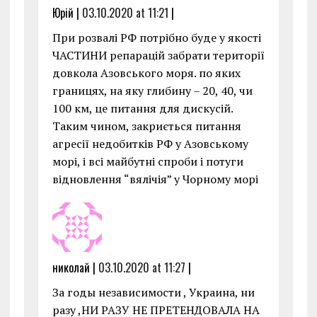
Юрій |
03.10.2020 at 11:21
|
При розвалі РФ потрібно буде у якості
ЧАСТИНИ репарацій забрати території
довкола Азовського моря. по яких
границях, на яку глибину – 20, 40, чи
100 км, це питання для дискусій.
Таким чином, закриється питання
агресії недобитків РФ у Азовському
морі, і всі майбутні спроби і потуги
відновлення “вялічія” у Чорному морі
николай |
03.10.2020 at 11:27
|
За годы независимости , Украина, ни
разу ,НИ РАЗУ НЕ ПРЕТЕНДОВАЛА НА