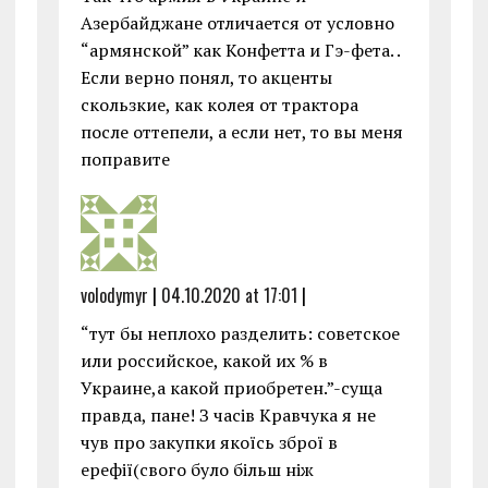
Азербайджане отличается от условно
“армянской” как Конфетта и Гэ-фета. .
Если верно понял, то акценты
скользкие, как колея от трактора
после оттепели, а если нет, то вы меня
поправите
volodymyr
|
04.10.2020 at 17:01
|
“тут бы неплохо разделить: советское
или российское, какой их % в
Украине,а какой приобретен.”-суща
правда, пане! З часів Кравчука я не
чув про закупки якоїсь зброї в
ерефії(свого було більш ніж