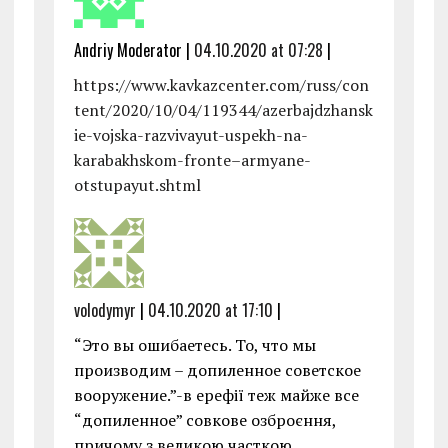
Andriy Moderator |
04.10.2020 at 07:28
|
https://www.kavkazcenter.com/russ/con
tent/2020/10/04/119344/azerbajdzhansk
ie-vojska-razvivayut-uspekh-na-
karabakhskom-fronte–armyane-
otstupayut.shtml
volodymyr
|
04.10.2020 at 17:10
|
“Это вы ошибаетесь. То, что мы
производим – допиленное советское
вооружение.”-в ерефії теж майже все
“допиленное” совкове озброєння,
причому з великою часткою