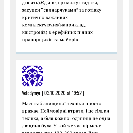
досить).Єдине, що можу згадати,
закупки “свинарчуками” за готівку
критично важливих
комплектуючих(наприклад,
клістронів) в ерефійних п’яних
прапорщиків та майорів.
Volodymyr |
03.10.2020 at 19:52
|
Масштаб знищиної техніки просто
вражає. Неймовірні втрати, і це тільки
техніка, а біля кожної одиниці не одна
людина була. У той же час вірмени