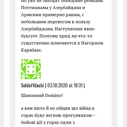
но уже не заходят победные реляции.
Потенциалы у Азербайдана и
Армении примерно равны, с
небольшим перевесом в пользу
Азербайджана. Наступление явно
буксует. Поэтому вряд ли что-то
существенно поменяется в Нагорном
Карабахе.
SoldatYdachi |
03.10.2020 at 18:31
|
Шановний Domino!
а вам ніхто й не обіцяв що війна в
горах буде легкою прогулянкою –
бойові дії у горах один з