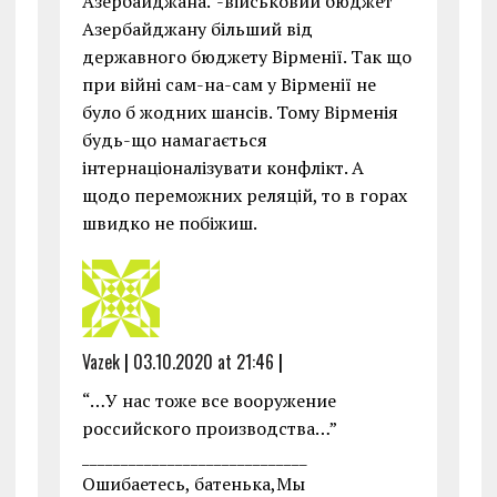
Азербайджана.”-військовий бюджет
Азербайджану більший від
державного бюджету Вірменії. Так що
при війні сам-на-сам у Вірменії не
було б жодних шансів. Тому Вірменія
будь-що намагається
інтернаціоналізувати конфлікт. А
щодо переможних реляцій, то в горах
швидко не побіжиш.
Vazek
|
03.10.2020 at 21:46
|
“…У нас тоже все вооружение
российского производства…”
_____________________________
Ошибаетесь, батенька,Мы