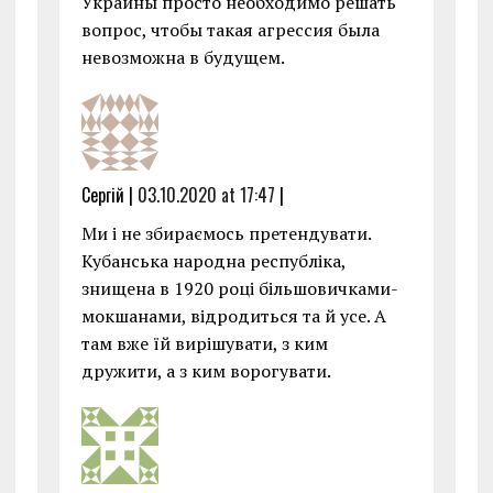
Украины просто необходимо решать
вопрос, чтобы такая агрессия была
невозможна в будущем.
Сергій |
03.10.2020 at 17:47
|
Ми і не збираємось претендувати.
Кубанська народна республіка,
знищена в 1920 році більшовичками-
мокшанами, відродиться та й усе. А
там вже їй вирішувати, з ким
дружити, а з ким ворогувати.