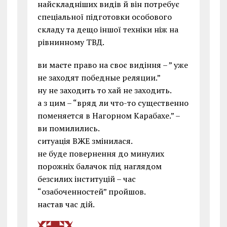
найскладніших видів й він потребує
спеціальної підготовки особового
складу та дещо іншої техніки ніж на
рівнинному ТВД.
ви маєте право на своє видіння – ” уже
не заходят победные реляции.”
ну не заходить то хай не заходить.
а з цим – “вряд ли что-то существенно
поменяется в Нагорном Карабахе.” –
ви помилились.
ситуація ВЖЕ змінилася.
не буде повернення до минулих
порожніх балачок під наглядом
безсилих інституцій – час
“озабоченностей” пройшов.
настав час дій.