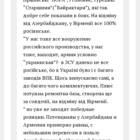
“Старшини”(“Байрактари”), які так
добре себе показали в боях. На відміну
від Азербайджану, у Вірменії все 100%
росіянське.
“У нас тоже все вооружение
российского производства, у нас
тоже, выходит, армия условно
“украинская”?- в ЗСУ далеко не все
російське, бо в Україні було і є багато
заводів ВПК. Щось випускаємо самі, а
до багато чого комплектуючих. Плюс
потужна ремонтна база, створена ще
за совдепії, на відміну від Вірменії.
” но уже не заходят победные
реляции. Потенциалы у Азербайдана и
Армении примерно равны, с
небольшим перевесом в пользу