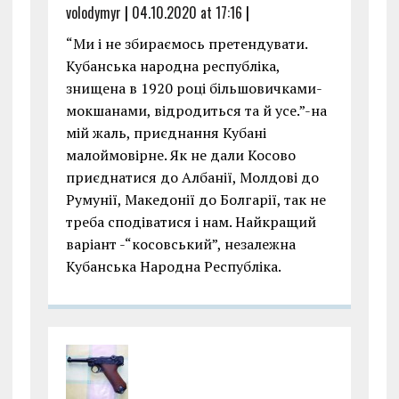
volodymyr
|
04.10.2020 at 17:16
|
“Ми і не збираємось претендувати.
Кубанська народна республіка,
знищена в 1920 році більшовичками-
мокшанами, відродиться та й усе.”-на
мій жаль, приєднання Кубані
малоймовірне. Як не дали Косово
приєднатися до Албанії, Молдові до
Румунії, Македонії до Болгарії, так не
треба сподіватися і нам. Найкращий
варіант -“косовський”, незалежна
Кубанська Народна Республіка.