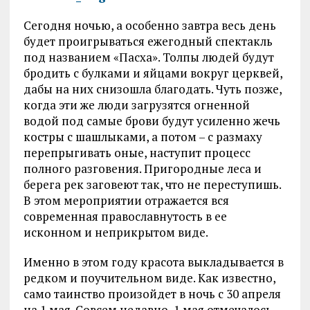
Сегодня ночью, а особенно завтра весь день
будет проигрываться ежегодный спектакль
под названием «Пасха». Толпы людей будут
бродить с булками и яйцами вокруг церквей,
дабы на них снизошла благодать. Чуть позже,
когда эти же люди загрузятся огненной
водой под самые брови будут усиленно жечь
костры с шашлыками, а потом – с размаху
перепрыгивать оные, наступит процесс
полного разговения. Пригородные леса и
берега рек заговеют так, что не переступишь.
В этом мероприятии отражается вся
современная православнутость в ее
исконном и неприкрытом виде.
Именно в этом году красота выкладывается в
редком и поучительном виде. Как известно,
само таинство произойдет в ночь с 30 апреля
на 1 мая. Совсем недавно, 1 мая отмечалось