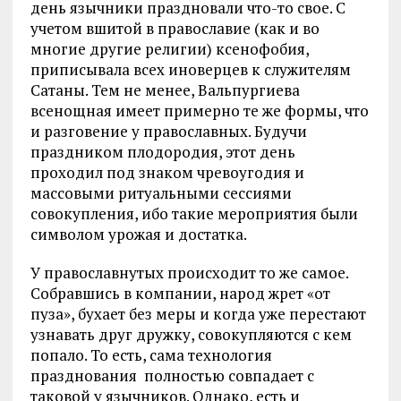
день язычники праздновали что-то свое. С
учетом вшитой в православие (как и во
многие другие религии) ксенофобия,
приписывала всех иноверцев к служителям
Сатаны. Тем не менее, Вальпургиева
всенощная имеет примерно те же формы, что
и разговение у православных. Будучи
праздником плодородия, этот день
проходил под знаком чревоугодия и
массовыми ритуальными сессиями
совокупления, ибо такие мероприятия были
символом урожая и достатка.
У православнутых происходит то же самое.
Собравшись в компании, народ жрет «от
пуза», бухает без меры и когда уже перестают
узнавать друг дружку, совокупляются с кем
попало. То есть, сама технология
празднования полностью совпадает с
таковой у язычников. Однако, есть и