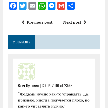
F
T
E
W
M
G
S
a
w
m
h
es
m
h
ce
it
ai
at
se
ai
a
Previous post
Next post
b
te
l
s
n
l
re
o
r
A
g
2 COMMENTS
o
p
er
k
p
Вася Пупкиен |
30.04.2016 at 23:56
|
“Людьми нужно как-то управлять. Да ,
признаю, иногда получается плохо, но
как-то управлять нужно.”