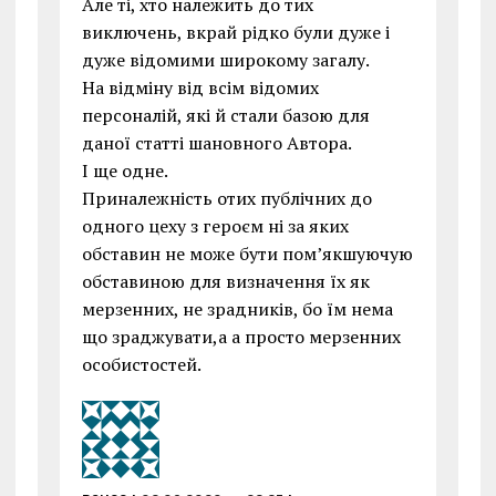
Але ті, хто належить до тих
виключень, вкрай рідко були дуже і
дуже відомими широкому загалу.
На відміну від всім відомих
персоналій, які й стали базою для
даної статті шановного Автора.
І ще одне.
Приналежність отих публічних до
одного цеху з героєм ні за яких
обставин не може бути пом’якшуючую
обставиною для визначення їх як
мерзенних, не зрадників, бо їм нема
що зраджувати,а а просто мерзенних
особистостей.