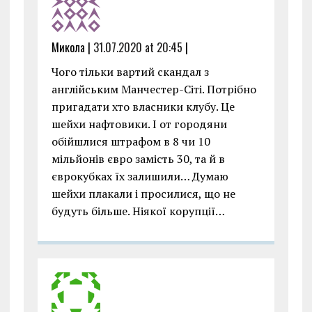
Микола |
31.07.2020 at 20:45
|
Чого тільки вартий скандал з
англійським Манчестер-Сіті. Потрібно
пригадати хто власники клубу. Це
шейхи нафтовики. І от городяни
обійшлися штрафом в 8 чи 10
мільйонів євро замість 30, та й в
єврокубках їх залишили… Думаю
шейхи плакали і просилися, що не
будуть більше. Ніякої корупції…