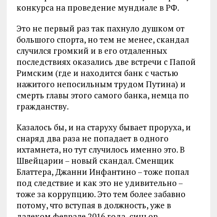
конкурса на проведение мундиале в РФ.
Это не первый раз так пахнуло душком от
большого спорта, но тем не менее, скандал
случился громкий и в его отдаленных
последствиях оказались две встречи с Папой
Римским (где и находится банк с частью
нажитого непосильным трудом Путина) и
смерть главы этого самого банка, немца по
гражданству.
Казалось бы, и на старуху бывает проруха, и
снаряд два раза не попадает в одного
ихтамнета, но тут случилось именно это. В
Швейцарии – новый скандал. Сменщик
Блаттера, Джанни Инфантино – тоже попал
под следствие и как это не удивительно –
тоже за коррупцию. Это тем более забавно
потому, что вступая в должность, уже в
далеком феврале 2016 года, синьор