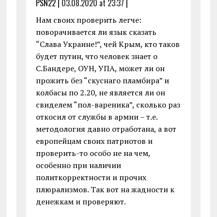
PSN22 |
03.08.2020 at 23:37
|
Нам своих проверить легче:
поворачивается ли язык сказать
“Слава Украине!”, чей Крым, кто таков
будет путин, что человек знает о
С.Бандере, ОУН, УПА, может ли он
прожить без “скуснаго пламбира” и
колбасы по 2.20, не является ли он
свиделем “пол-вареника”, сколько раз
откосил от службы в армии – т.е.
методология давно отработана, а вот
европейцам своих патриотов и
проверить-то особо не на чем,
особенно при наличии
политкорректности и прочих
плюрализмов. Так вот на жадности к
денежкам и проверяют.