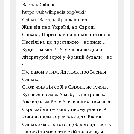
Василь Сліпак…
https://uk.wikipedia.org/wiki/
Сліпак_Василь_Ярославович
Жив він не в Україні, а в Європі.
Співав у Паризькій національній опері.
Наскільки це престижно – не знаю…
Куди там мені!.. У мене лише деякі
літературні герої у Франції бували – не
я…
Ну, разом з тим, йдеться про Василя
Сліпака.
Отож жив він собі в Європі, не тужив.
Купався в славі. А мабуть і в грошах.
Але коли на його батьківщині почався
Євромайдан – взяв у ньому участь. А
коли напали воріженьки, то Василь
Сліпак замість того, щоб відсидітися в
Парижі та зберегти свій талант для