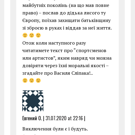
майбутніх поколінь (на що мав повне
право) – послав до дідька лисого ту
Європу, поїхав захищати батьківщину
зі зброєю в руках і віддав за неї життя.
Отож коли наступного разу
читатимете текст про “спортсменов
или артистов”, яким навряд чи можна
довіряти через їхні моральні якості –
згадайте про Василя Сліпака!..
Евгений О. |
31.07.2020 at 22:16
|
Виключення були є і будуть.