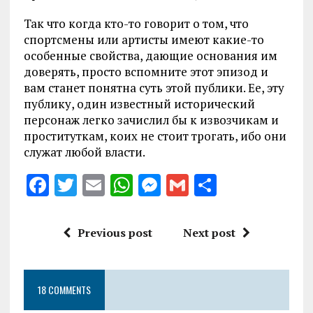
Так что когда кто-то говорит о том, что
спортсмены или артисты имеют какие-то
особенные свойства, дающие основания им
доверять, просто вспомните этот эпизод и
вам станет понятна суть этой публики. Ее, эту
публику, один известный исторический
персонаж легко зачислил бы к извозчикам и
проституткам, коих не стоит трогать, ибо они
служат любой власти.
F
T
E
W
M
G
S
a
w
m
h
es
m
h
ce
it
ai
at
se
ai
a
Previous post
Next post
b
te
l
s
n
l
re
o
r
A
g
18 COMMENTS
o
p
er