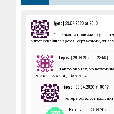
o
p
er
k
p
igezo |
29.04.2020 at 23:13
|
“…сломали правила игры, кот
интереснейшее время, чертвозьми, живе
Сергей |
29.04.2020 at 23:56
|
Так то оно так, но вспомин
человечески, и работать….
igezo |
30.04.2020 at 00:12
|
теперь осталось выяснит
Ватасгинь! |
30.04.2020 at