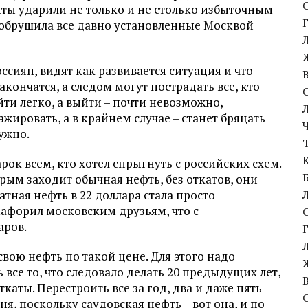
иты ударили не только и не столько избыточным
 обрушила все давно установленные Москвой
оссиян, видят как развивается ситуация и что
ончатся, а следом могут пострадать все, кто
ойти легко, а выйти – почти невозможно,
жировать, а в крайнем случае – станет бряцать
ужно.
арок всем, кто хотел спрыгнуть с российских схем.
орым заходит обычная нефть, без откатов, они
атная нефть в 22 доллара стала просто
афорил московским друзьям, что с
аров.
свою нефть по такой цене. Для этого надо
все то, что следовало делать 20 предыдущих лет,
каты. Перестроить все за год, два и даже пять –
ня, поскольку саудовская нефть – вот она, и по