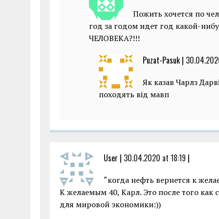
Пожить хочется по чел
год за годом идет год какой-ниб
ЧЕЛОВЕКА?!!!
Puzat-Pasuk |
30.04.2020
Як казав Чарлз Дарв
походять від мавп
User |
30.04.2020 at 18:19
|
“когда нефть вернется к жела
К желаемым 40, Карл. Это после того как
для мировой экономики:))