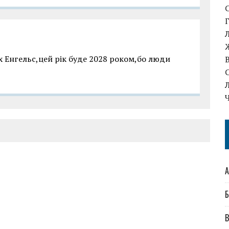
іх Енгельс,цей рік буде 2028 роком,бо люди
А
Б
В