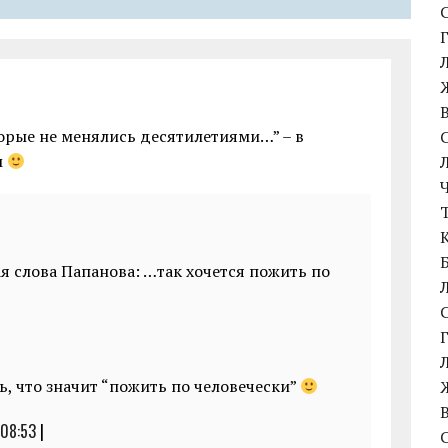
орые не менялись десятилетиями…” – в
м
ая слова Папанова: …так хочется пожить по
ь, что значит “пожить по человечески”
 08:53
|