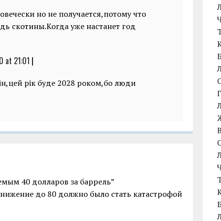
овечески но не получается,потому что
удь скотины.Когда уже настанет год
 at 21:01
|
ін,цей рік буде 2028 роком,бо люди
емым 40 долларов за баррель”
 снижение до 80 должно было стать катастрофой