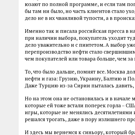
юзают по полной программе, и если там по
бы там ни было, но часть клиентов стало у
дело не в их чванливой тупости, а в происк
Именно так и писала российская пресса в на
при наличии выбора, покупатель уходит туда
дело уважительно и с пиитетом. А выбор уж
перепроизводство нефти стало свершившимс
чем покупателей или товара больше, чем за 
То, что было дальше, помнят все. Москва до
нефти и газа: Грузию, Украину, Балтию и По
Даже Турцию из-за Сирии пыталась давить, 
Но на этом она не остановилась и в начале
которые ей тоже встали поперек горла – СШ
игры, которые не менялись десятилетиями 
решался трогать, даже в пору излишнего пр
И здесь мы вернемся к синьору, который бра