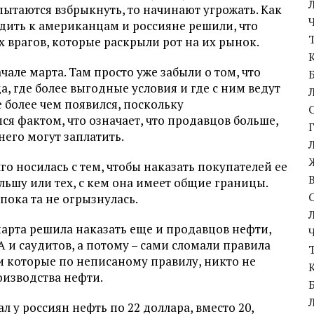
пытаются взбрыкнуть, то начинают угрожать. Как
ходить к американцам и россияне решили, что
ах врагов, которые раскрыли рот на их рынок.
чале марта. Там просто уже забыли о том, что
, где более выгодные условия и где с ним ведут
е более чем появился, поскольку
я фактом, что означает, что продавцов больше,
него могут заплатить.
лго носилась с тем, чтобы наказать покупателей ее
льшу или тех, с кем она имеет общие границы.
пока та не огрызнулась.
 марта решила наказать еще и продавцов нефти,
А и саудитов, а потому – сами сломали правила
и которые по неписаному правилу, никто не
оизводства нефти.
л у россиян нефть по 22 доллара, вместо 20,