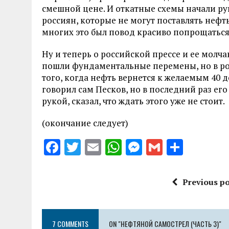
смешной цене. И откатные схемы начали руш
россиян, которые не могут поставлять нефть
многих это был повод красиво попрощатьс
Ну и теперь о российской прессе и ее молч
пошли фундаментальные перемены, но в ро
того, когда нефть вернется к желаемым 40 д
говорил сам Песков, но в последний раз ег
рукой, сказал, что ждать этого уже не стоит.
(окончание следует)
F
T
E
W
M
G
S
a
w
m
h
es
m
h
ce
it
ai
at
se
ai
a
Previous po
b
te
l
s
n
l
re
o
r
A
g
7 COMMENTS
ON "НЕФТЯНОЙ САМОСТРЕЛ (ЧАСТЬ 3)"