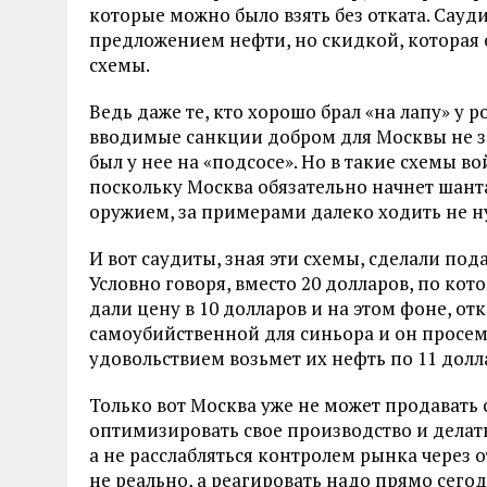
которые можно было взять без отката. Сауд
предложением нефти, но скидкой, которая
схемы.
Ведь даже те, кто хорошо брал «на лапу» у р
вводимые санкции добром для Москвы не зак
был у нее на «подсосе». Но в такие схемы в
поскольку Москва обязательно начнет шанта
оружием, за примерами далеко ходить не н
И вот саудиты, зная эти схемы, сделали под
Условно говоря, вместо 20 долларов, по кот
дали цену в 10 долларов и на этом фоне, отк
самоубийственной для синьора и он просем
удовольствием возьмет их нефть по 11 долл
Только вот Москва уже не может продавать 
оптимизировать свое производство и делать 
а не расслабляться контролем рынка через от
не реально, а реагировать надо прямо сегод