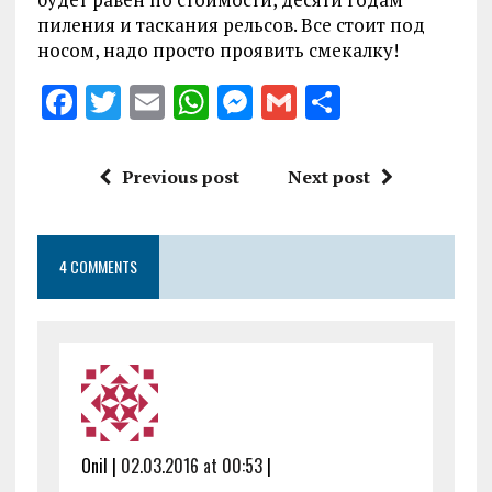
пиления и таскания рельсов. Все стоит под
носом, надо просто проявить смекалку!
F
T
E
W
M
G
S
a
w
m
h
es
m
h
ce
it
ai
at
se
ai
a
Previous post
Next post
b
te
l
s
n
l
re
o
r
A
g
4 COMMENTS
o
p
er
k
p
Onil |
02.03.2016 at 00:53
|