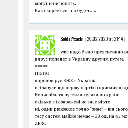
могут и не понять.
Как скорее всего и будет…..
SoldatYsachi |
20.02.2020 at 21:14
|
уже надо было превентивно ра
вирус попадет в Украину другим путем.
=====
ПІЗНО
короновірус ВЖЕ в Україні.
всі забули що першу партію (приблизно до
Бориспіль та пустили гуляти по країні.
скільки з їх заражені не знає ні хто.
ні, один рюкзаков точно “знає” – він сього
тест систем майже немає – 30 од. на 41 мл
ZERO