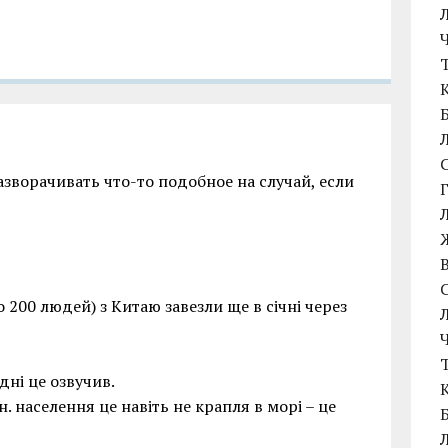
зворачивать что-то подобное на случай, если
 200 людей) з Китаю завезли ще в січні через
дні це озвучив.
н. населення це навіть не крапля в морі – це