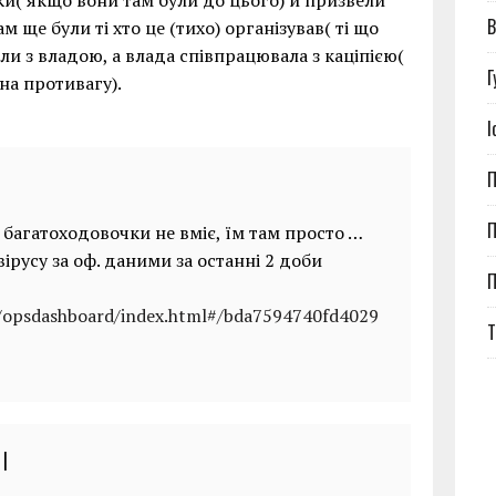
ки( якщо вони там були до цього) й призвели
В
ам ще були ті хто це (тихо) організував( ті що
ли з владою, а влада співпрацювала з каціпією(
Г
 на противагу).
І
П
П
і багатоходовочки не вміє, їм там просто …
вірусу за оф. даними за останні 2 доби
s/opsdashboard/index.html#/bda7594740fd4029
Т
|