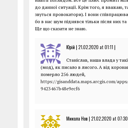
навіть поглядом. Все це плюс промиті міз
до данної ситуації. Крім того, я вважаю, т
звуться провокатори). І вони співпрацюва
бо в нас шум піднявся тільки після них та
Ще що сказати не знаю.
Юрій |
21.02.2020 at 01:11
|
Станіслав, наша влада у так
(мод), як писало в лисого. А від корона
померло 256 людей,
https://gisanddata.maps.arcgis.com/app
9423467b48e9ecf6
Микола Нов |
21.02.2020 at 07:30