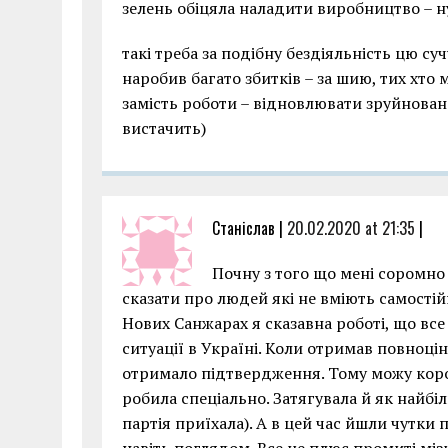
зелень обіцяла наладити виробництво – н
такі треба за подібну бездіяльність цю суч
наробив багато збитків – за шию, тих хто 
замість роботи – відновлювати зруйнован
вистачить)
Станіслав |
20.02.2020 at 21:35
|
Почну з того що мені соромно 
сказати про людей які не вміють самостій
Нових Санжарах я сказавна роботі, що все
ситуації в Україні. Коли отримав повноці
отримало підтвердження. Тому можу корот
робила спеціально. Затягувала й як найбі
партія приїхала). А в цей час йшли чутк