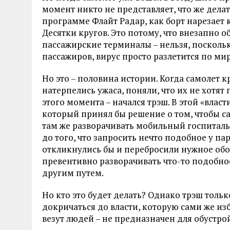
момент никто не представляет, что же делать
программе Флайт Радар, как борт нарезает 
Десятки кругов. Это потому, что внезапно 
пассажирские терминалы – нельзя, посколь
пассажиров, вирус просто разлетится по мир
Но это – половина истории. Когда самолет к
натерпелись ужаса, поняли, что их не хотят
этого момента – начался трэш. В этой «влас
который принял бы решение о том, чтобы с
там же разворачивать мобильный госпиталь
до того, что запросить нечто подобное у па
откликнулись бы и перебросили нужное обор
превентивно разворачивать что-то подобное
другим путем.
Но кто это будет делать? Однако трэш тольк
докричаться до власти, которую сами же из
везут людей – не предназначен для обустр