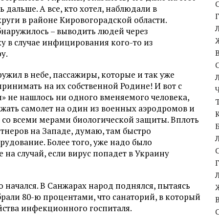
 дальше. А все, кто хотел, наблюдали в
круги в районе Кировогорадской области.
обнаружилось – выводить людей через
ку в случае инфицирования кого-то из
у.
ружил в небе, пассажиры, которые и так уже
 принимать на их собственной Родине! И вот с
ти» не нашлось ни одного вменяемого человека,
ажать самолет на один из военных аэродромов и
 со всеми мерами биологической защиты. Вплоть
ртнеров на Западе, думаю, там быстро
удование. Более того, уже надо было
 на случай, если вирус попадет в Украину
о начался. В Санжарах народ поднялся, пытаясь
брали 80-ю процентами, что санаторий, в который
ойства инфекционного госпиталя.