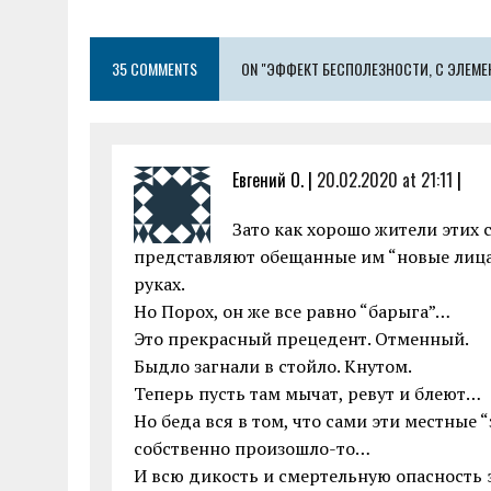
b
te
l
s
n
l
re
o
r
A
g
35 COMMENTS
o
ON "ЭФФЕКТ БЕСПОЛЕЗНОСТИ, С ЭЛЕМ
p
er
k
p
Евгений О. |
20.02.2020 at 21:11
|
Зато как хорошо жители этих 
представляют обещанные им “новые лица” 
руках.
Но Порох, он же все равно “барыга”…
Это прекрасный прецедент. Отменный.
Быдло загнали в стойло. Кнутом.
Теперь пусть там мычат, ревут и блеют…
Но беда вся в том, что сами эти местные “
собственно произошло-то…
И всю дикость и смертельную опасность 