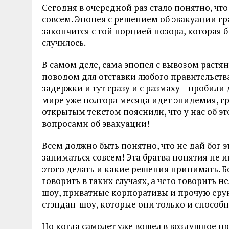
Сегодня в очередной раз стало понятно, что
совсем. Эпопея с решением об эвакуации г
закончится с той порцией позора, которая б
случилось.
В самом деле, сама эпопея с вывозом растя
поводом для отставки любого правительств
задержки и тут сразу и с размаху – пробили 
мире уже полтора месяца идет эпидемия, гр
открытым текстом пояснили, что у нас об э
вопросами об эвакуации!
Всем должно быть понятно, что не дай бог э
заниматься совсем! Эта братва понятия не и
этого делать и какие решения принимать. Б
говорить в таких случаях, а чего говорить 
шоу, приватные корпоративы и прочую ерун
стэндап-шоу, которые они только и способн
Но когда самолет уже вошел в воздушное пр