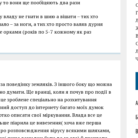
у то вони ще пообіцяють два рази
у владу не гнати в шию а вішати – тих хто
мало – за ноги, а тих хто просто валяв дурня
е орками (років по 5-7 кожному як раз
за поведінку земляків. З іншого боку що можна
но думати. Ще вранці, коли я почув про події в
 це зроблене спеціально на розхитування
А
нний доступ до інтернету багато моїх думок
ко описати свої міркування. Влада все це
Б
льше піарила це вивезення( хоча вже перша
и про розповсюдження вірусу всякими шляхами,
В