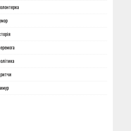
олонтерка
умор
сторія
еремога
олітика
Притчи
имур