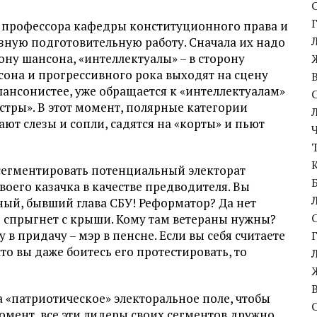
ке профессора кафедры конституционного права и
езную подготовительную работу. Сначала их надо
ону шансона, «интеллектуалы» – в сторону
сона и прогрессивного рока выходят на сцену
ошансонистее, уже обращается к «интеллектуалам»
сестры». В этот момент, полярные категории
ют слезы и сопли, садятся на «корты» и пьют
 сегментировать потенциальный электорат
воего казачка в качестве предводителя. Вы
тный, бывший глава СБУ! Реформатор? Да нет
 и спрыгнет с крыши. Кому там ветераны нужны?
у в придачу – мэр в пенсне. Если вы себя считаете
что вы даже боитесь его протестировать, то
 «патриотическое» электоральное поле, чтобы
момент, все эти лидеры своих сегментов дружно