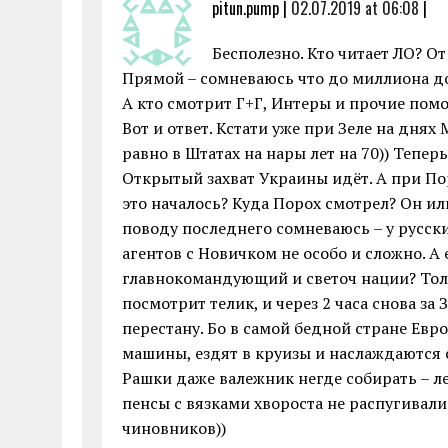
pitun.pump |
02.07.2019 at 06:08
|
Бесполезно. Кто читает ЛО? От
Прямой – сомневаюсь что до миллиона д
А кто смотрит Г+Г, Интеры и прочие пом
Вот и ответ. Кстати уже при Зеле на днях
равно в Штатах на нары лет на 70)) Теперь 
Открытый захват Украины идёт. А при Пор
это началось? Куда Порох смотрел? Он или
поводу последнего сомневаюсь – у русски
агентов с Новичком не особо и сложно. А е
главнокомандующий и светоч нации? Толк
посмотрит телик, и через 2 часа снова за
перестану. Бо в самой бедной стране Ев
машины, ездят в круизы и наслаждаются с
Рашки даже валежник негде собирать – лес
пенсы с вязками хвороста не распугивал
чиновников))