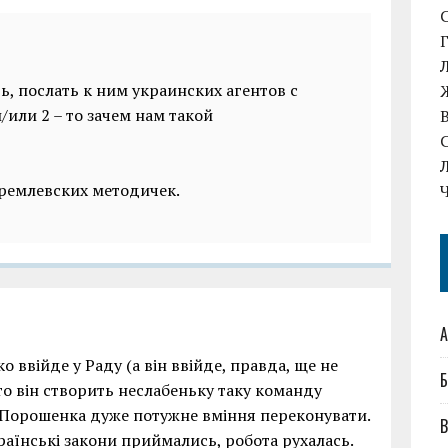
ть, послать к ним украинских агентов с
/или 2 – то зачем нам такой
кремлевских методичек.
А
 ввійде у Раду (а він ввійде, правда, ще не
Б
 то він створить неслабеньку таку команду
у Порошенка дуже потужне вміння переконувати.
В
раїнські закони приймались, робота рухалась.