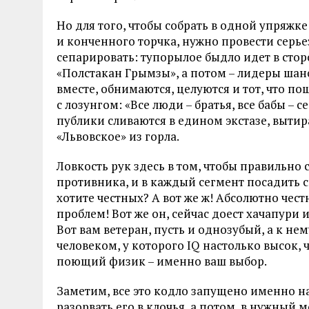
Но для того, чтобы собрать в одной упряж
и конченного торчка, нужно провести серь
сепарировать: тупорылое быдло идет в стор
«Полстакан Грымзы», а потом – лидеры шан
вместе, обнимаются, целуются и тот, что п
с лозунгом: «Все люди – братья, все бабы – 
публики сливаются в едином экстазе, вытира
«Львовское» из горла.
Ловкость рук здесь в том, чтобы правильно
противника, и в каждый сегмент посадить с
хотите честных? А вот же ж! Абсолютно чес
проблем! Вот же он, сейчас доест хачапури
Вот вам ветеран, пусть и однозубый, а к нем
человеком, у которого IQ настолько высок, 
поющий физик – именно ваш выбор.
Заметим, все это кодло запущено именно на
разорвать его в клочья, а потом, в нужный 