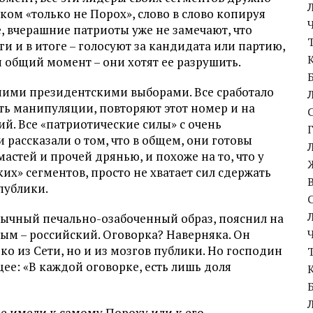
ом «только не Порох», слово в слово копируя
, вчерашние патриоты уже не замечают, что
 и в итоге – голосуют за кандидата или партию,
 общий момент – они хотят ее разрушить.
ними президентскими выборами. Все сработало
ть манипуляции, повторяют этот номер и на
й. Все «патриотические силы» с очень
рассказали о том, что в общем, они готовы
мастей и прочей дрянью, и похоже на то, что у
х» сегментов, просто не хватает сил сдержать
 публики.
бычный печально-озабоченный образ, пояснил на
рым – российский. Оговорка? Наверняка. Он
ько из Сети, но и из мозгов публики. Но господин
ее: «В каждой оговорке, есть лишь доля
не имели к самому Пороху или к его