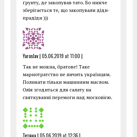
ґрунту, де закопував тато. Бо нижче
зберігається те, що закопували діди-
прадіди )))
Yaroslav |
05.06.2019 at 11:00
|
Так не можна, братове! Таке
марнотратство не личить українцям.
Поливати тільки машинним маслом.
Олія згодиться для салату на
святкуванні перемоги над московією.
Тетяна |
05.06.2019 at 12:36
|