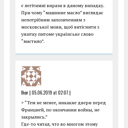
є легітимні вирази в даному випадку.
При чому “машинне масло” виглядає
непотрібним запозиченням з
московської мови, щоб витіснити з
ужитку питоме українське слово
“мастило”.
Ihor |
05.06.2019 at 02:07
|
> “Тем не менее, никакие двери перед
Францией, по окончании войны, не
закрылись.”
Где-то читал, что во многом этому