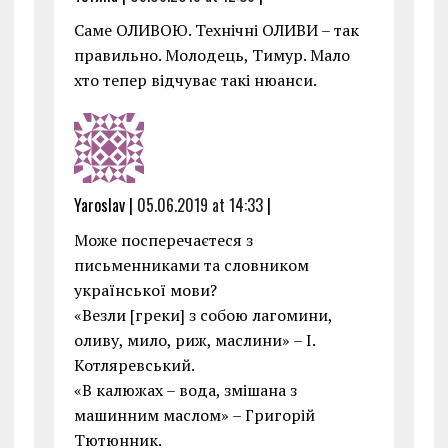
Саме ОЛИВОЮ. Технічні ОЛИВИ – так
правильно. Молодець, Тимур. Мало
хто тепер відчуває такі нюанси.
Yaroslav |
05.06.2019 at 14:33
|
Може посперечаєтеся з
письменниками та словником
української мови?
«Везли [греки] з собою лагомини,
оливу, мило, риж, маслини» – І.
Котляревський.
«В калюжах – вода, змішана з
машинним маслом» – Григорій
Тютюнник.