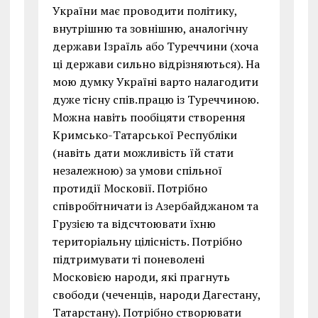
України має проводити політику,
внутрішню та зовнішню, аналогічну
держави Ізраїль або Туреччини (хоча
ці держави сильно відрізняються). На
мою думку Україні варто налагодити
дуже тісну спів.працю із Туреччиною.
Можна навіть пообіцяти створення
Кримсько-Татарської Республіки
(навіть дати можливість їй стати
незалежною) за умови спільної
протидії Московії. Потрібно
співробітничати із Азербайджаном та
Грузією та відсчтоювати їхню
територіальну цілісність. Потрібно
підтримувати ті поневолені
Московією народи, які прагнуть
свободи (чеченців, народи Дагестану,
Татарстану). Потрібно створювати