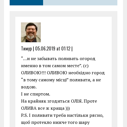
o
p
er
k
p
Тимур
|
05.06.2019 at 01:12
|
“…и не забывать поливать огород
именно в том самом месте”. (с)
ОЛИВОЮ!!! ОЛИВОЮ необхідно город
“в тому самому місці” поливати, а не
водою.
І не спиртом.
На крайняк згодиться ОЛІЯ. Проте
ОЛИВА все ж краща )))
P.S. І поливати треба настільки рясно,
щоб протекло нижче того шару