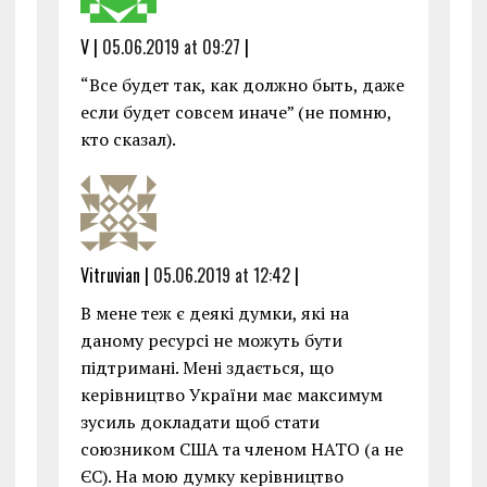
V |
05.06.2019 at 09:27
|
“Все будет так, как должно быть, даже
если будет совсем иначе” (не помню,
кто сказал).
Vitruvian |
05.06.2019 at 12:42
|
В мене теж є деякі думки, які на
даному ресурсі не можуть бути
підтримані. Мені здається, що
керівництво України має максимум
зусиль докладати щоб стати
союзником США та членом НАТО (а не
ЄС). На мою думку керівництво