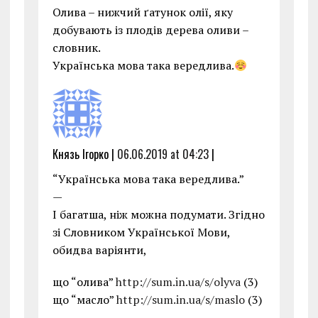
Олива – нижчий ґатунок олії, яку
добувають із плодів дерева оливи –
словник.
Українська мова така вередлива.
Князь Ігорко |
06.06.2019 at 04:23
|
“Українська мова така вередлива.”
—
І багатша, ніж можна подумати. Згідно
зі Словником Української Мови,
обидва варіянти,
що “олива”
http://sum.in.ua/s/olyva
(3)
що “масло”
http://sum.in.ua/s/maslo
(3)