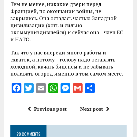
Тем не менее, никакие двери перед
Францией, по окончании войны, не
закрылись. Она осталась частью Западной
цивилизации (хоть и сильно
окоммуниздившейся) и сейчас она – член ЕС
и НАТО.
Так что у нас впереди много работы и
схваток, а потому – голову надо оставлять
холодной, качать бицепсы и не забывать
поливать огород именно в том самом месте.
F
T
E
W
M
G
S
a
w
m
h
es
m
h
ce
it
ai
at
se
ai
a
Previous post
Next post
b
te
l
s
n
l
re
o
r
A
g
20 COMMENTS