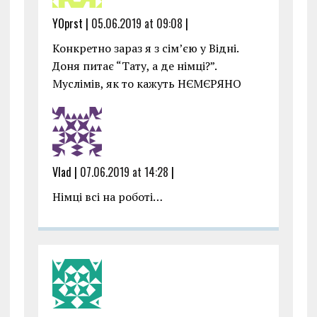
YOprst |
05.06.2019 at 09:08
|
Конкретно зараз я з сім’єю у Відні.
Доня питає “Тату, а де німці?”.
Муслімів, як то кажуть НЄМЄРЯНО
Vlad |
07.06.2019 at 14:28
|
Німці всі на роботі…