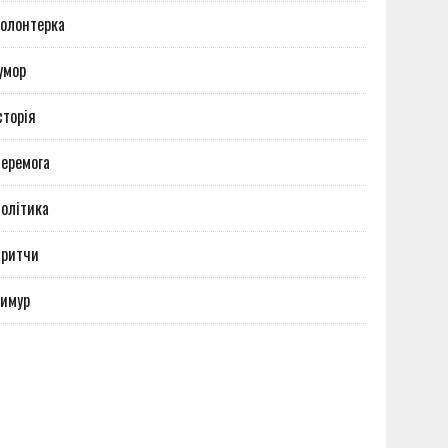
олонтерка
умор
сторія
еремога
олітика
Притчи
имур