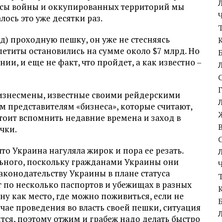
осы войны и оккупированных территорий мы
лось это уже десятки раз.
д) проходную пешку, он уже не стесняясь
ппетиты остановились на сумме около $7 млрд. Но
ии, и еще не факт, что пройдет, а как известно –
 бизнесмены, известные своими рейдерскими
ем представителям «бизнеса», которые считают,
 стоит вспомнить недавние времена и заход в
чки.
то Украина нагуляла жирок и пора ее резать.
ельного, поскольку гражданами Украины они
аконодательству Украины в плане статуса
т по несколько паспортов и убежищах в разных
ну как место, где можно поживиться, если не
учае проведения во власть своей пешки, ситуация
ится, поэтому отжим и грабеж надо делать быстро