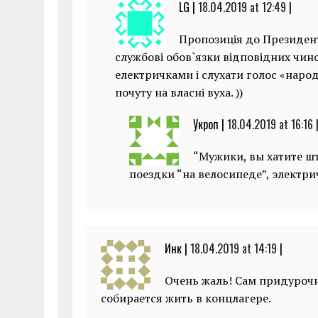
LG |
18.04.2019 at 12:49
|
Пропозиція до Президент
службові обов`язки відповідних чин
електричками і слухати голос «наро
почуту на власні вуха. ))
Укроп |
18.04.2019 at 16:16
“Мужики, вы хатите ш
поездки “на велосипеде”, электр
Инк |
18.04.2019 at 14:19
|
Очень жаль! Сам придурочн
собирается жить в концлагере.