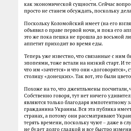
как экономической сущности. Сейчас вопр
просто не станем обсуждать, поскольку дела
Поскольку Коломойский имеет (на его взгля
объявил о праве первой ночи, и пока его а
это же пока пешка не прошла до восьмой лин
аппетит приходит во время еды.
Теперь уже известно, что связанные с ним
эпопеями, тоже встали на низкий старт. И т
что им «зачтется» и что они «договорятся»,
столицу «донецких». Так вот, это были цвето
Похоже на то, что джентльмены посчитали, ч
Собственно говоря, тут нет ничего удивит
являются только благодаря импотентному з
гражданина Украины. Вся эта публика имее
странах, а потому они рассматривают Украи
терять времени, поскольку чуют – даже в сл
не будет долго сладкой и все быстро измен