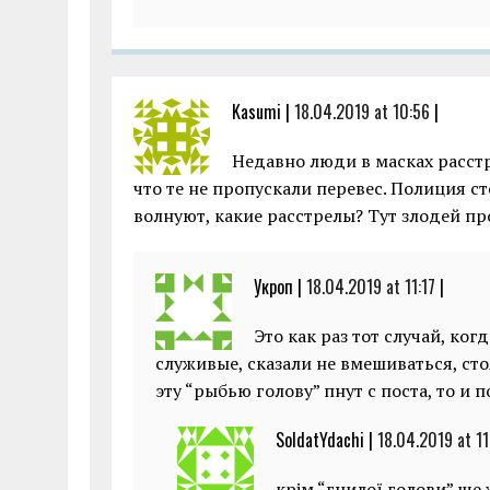
Kasumi |
18.04.2019 at 10:56
|
Недавно люди в масках расст
что те не пропускали перевес. Полиция ст
волнуют, какие расстрелы? Тут злодей пр
Укроп |
18.04.2019 at 11:17
|
Это как раз тот случай, ко
служивые, сказали не вмешиваться, сто
эту “рыбью голову” пнут с поста, то и 
SoldatYdachi |
18.04.2019 at 11
крім “гнилої голови” ще 