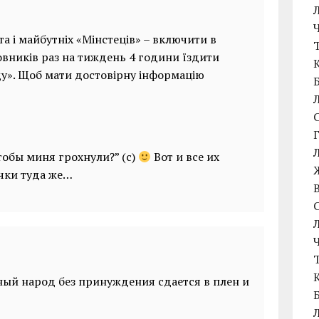
а і майбутніх «Мінстеців» – включити в
овників раз на тиждень 4 години їздити
ду». Щоб мати достовірну інформацію
|
тобы миня грохнули?” (с)
Вот и все их
ички туда же…
ый народ без принуждения сдается в плен и