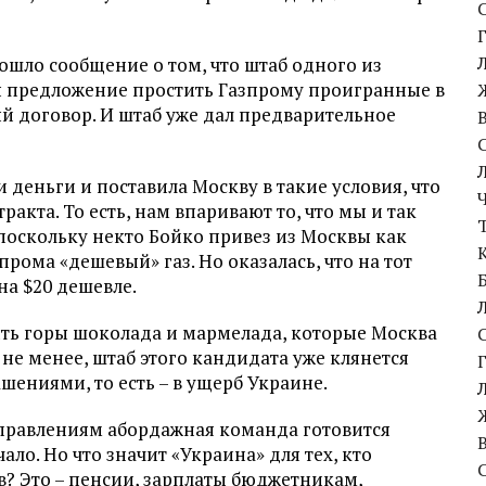
рошло сообщение о том, что штаб одного из
ы предложение простить Газпрому проигранные в
ый договор. И штаб уже дал предварительное
и деньги и поставила Москву в такие условия, что
ракта. То есть, нам впаривают то, что мы и так
 поскольку некто Бойко привез из Москвы как
рома «дешевый» газ. Но оказалась, что на тот
на $20 дешевле.
нить горы шоколада и мармелада, которые Москва
 не менее, штаб этого кандидата уже клянется
шениями, то есть – в ущерб Украине.
аправлениям абордажная команда готовится
чало. Но что значит «Украина» для тех, кто
в? Это – пенсии, зарплаты бюджетникам,