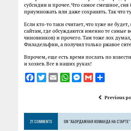
субсидии и прочее. Что самое смешное, сия
приумножать или даже сохранять. Так что ту
Если кто-то таки считает, что хуже не буде
сайтам, где обсуждаются именно те самые в
чиновников) и прочего. Там тоже лох думал,
Филадельфии, а получил только ржавое сите
Впрочем, еще есть время послать по извест
и хозяев. Все в наших руках!
F
T
E
W
M
G
S
a
w
m
h
es
m
h
ce
it
ai
at
se
ai
a
Previous po
b
te
l
s
n
l
re
o
r
A
g
21 COMMENTS
o
ON "АБОРДАЖНАЯ КОМАНДА НА СТАРТЕ"
p
er