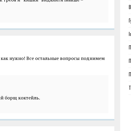
В
Г
І
П
 как нужно! Все остальные вопросы поднимем
П
Т
ий борщ коктейль.