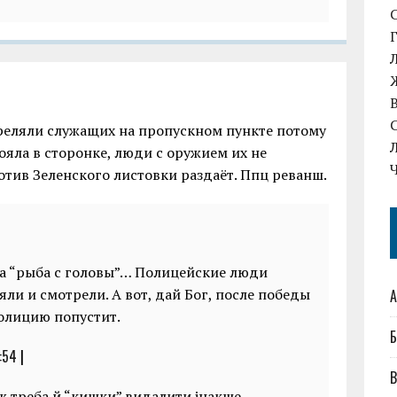
реляли служащих на пропускном пункте потому
ояла в сторонке, люди с оружием их не
отив Зеленского листовки раздаёт. Ппц реванш.
гда “рыба с головы”… Полицейские люди
яли и смотрели. А вот, дай Бог, после победы
А
полицию попустит.
Б
:54
|
В
ж треба й “кишки” видалити інакше –