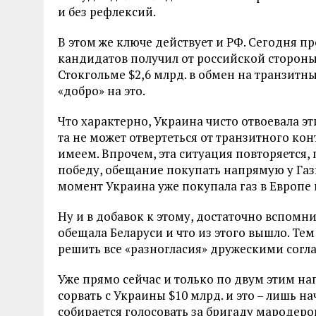
и без рефлексий.
В этом же ключе действует и РФ. Сегодня п
кандидатов получил от российской сторон
Стокгольме $2,6 млрд. в обмен на транзитн
«добро» на это.
Что характерно, Украина чисто отвоевала эт
та не может отвертеться от транзитного конт
имеем. Впрочем, эта ситуация повторяется,
победу, обещание покупать напрямую у Газп
момент Украина уже покупала газ в Европе 
Ну и в добавок к этому, достаточно вспом
обещала Беларуси и что из этого вышло. Тем
решить все «разногласия» дружескими согла
Уже прямо сейчас и только по двум этим н
сорвать с Украины $10 млрд. и это – лишь на
собирается голосовать за бригаду мародеро