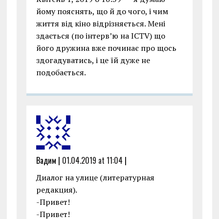
йому пояснять, що й до чого, і чим
життя від кіно відрізняється. Мені
здається (по інтерв’ю на ICTV) що
його дружина вже починає про щось
здогадуватись, і це їй дуже не
подобається.
Вадим |
01.04.2019 at 11:04
|
Диалог на улице (литературная
редакция).
-Привет!
-Привет!