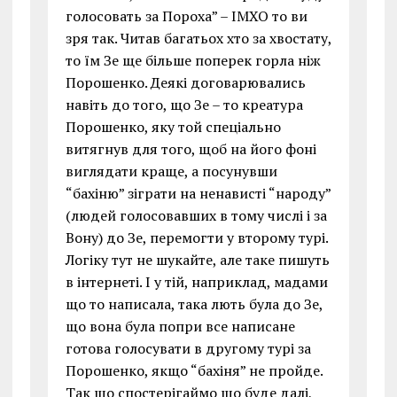
голосовать за Пороха” – ІМХО то ви
зря так. Читав багатьох хто за хвостату,
то їм Зе ще більше поперек горла ніж
Порошенко. Деякі договарювались
навіть до того, що Зе – то креатура
Порошенко, яку той спеціально
витягнув для того, щоб на його фоні
виглядати краще, а посунувши
“бахіню” зіграти на ненависті “народу”
(людей голосовавших в тому числі і за
Вону) до Зе, перемогти у второму турі.
Логіку тут не шукайте, але таке пишуть
в інтернеті. І у тій, наприклад, мадами
що то написала, така лють була до Зе,
що вона була попри все написане
готова голосувати в другому турі за
Порошенко, якщо “бахіня” не пройде.
Так що спостерігаймо що буде далі,