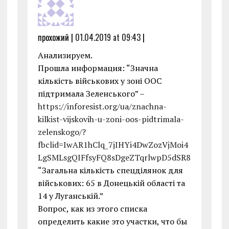
прохожий |
01.04.2019 at 09:43
|
Анализируем.
Прошла информация: “Значна
кількість військових у зоні ООС
підтримала Зеленського” –
https://inforesist.org/ua/znachna-
kilkist-vijskovih-u-zoni-oos-pidtrimala-
zelenskogo/?
fbclid=IwAR1hClq_7jIHYi4DwZozVjMoi4
LgSMLsgQIFfsyFQ8sDgeZTqrlwpD5dSR8
“Загальна кількість спецділянок для
військових: 65 в Донецькій області та
14 у Луганській.”
Вопрос, как из этого списка
определить какие это участки, что бы