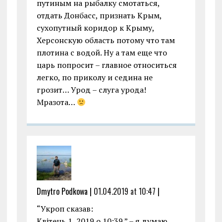
путиным на рыбалку смотаться,
отдать Донбасс, признать Крым,
сухопутный коридор к Крыму,
Херсонскую область потому что там
плотина с водой. Ну а там еще что
царь попросит – главное относиться
легко, по приколу и седина не
грозит… Урод – слуга урода!
Мразота…
Dmytro Podkowa |
01.04.2019 at 10:47
|
“Укроп сказав:
Квітень 1, 2019 о 10:39 ” – я думаю