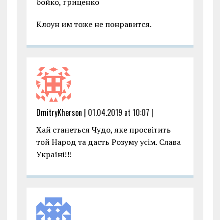
бойко, гриценко
Клоун им тоже не понравится.
DmitryKherson |
01.04.2019 at 10:07
|
Хай станеться Чудо, яке просвітить
той Народ та дасть Розуму усім. Слава
Україні!!!