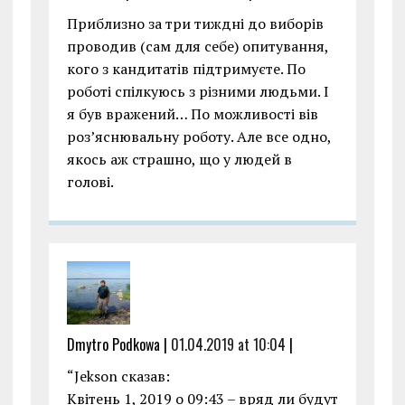
Приблизно за три тиждні до виборів
проводив (сам для себе) опитування,
кого з кандитатів підтримуєте. По
роботі спілкуюсь з різними людьми. І
я був вражений… По можливості вів
роз’яснювальну роботу. Але все одно,
якось аж страшно, що у людей в
голові.
Dmytro Podkowa |
01.04.2019 at 10:04
|
“Jekson сказав:
Квітень 1, 2019 о 09:43 – вряд ли будут