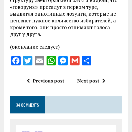
структуру электоральной базы и видели, что
«говоруны» просядут в первом туре,
выдвигая однотипные лозунги, которые не
цепляют нужное количество избирателей, а
кроме того, они просто отнимают голоса
друг у друга.
(окончание следует)
F
T
E
W
M
G
S
a
w
m
h
es
m
h
ce
it
ai
at
se
ai
a
Previous post
Next post
b
te
l
s
n
l
re
o
r
A
g
34 COMMENTS
o
p
er
k
p