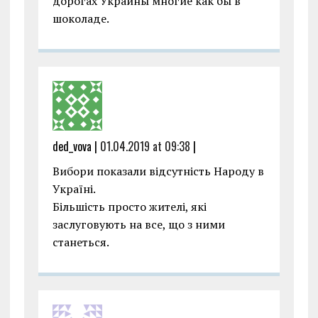
дорогах Украины многие как бы в
шоколаде.
ded_vova |
01.04.2019 at 09:38
|
Вибори показали відсутність Народу в
Україні.
Більшість просто жителі, які
заслуговують на все, що з ними
станеться.