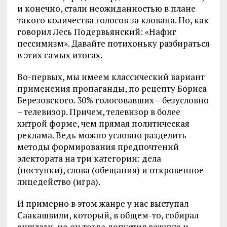
и конечно, стали неожиданностью в плане
такого количества голосов за клована. Но, как
говорил Лесь Подервьянский: «Нафиг
пессимизм». Давайте потихоньку разбираться
в этих самых итогах.
Во-первых, мы имеем классический вариант
применения пропаганды, по рецепту Бориса
Березовского. 30% голосовавших – безусловно
– телевизор. Причем, телевизор в более
хитрой форме, чем прямая политическая
реклама. Ведь можно условно разделить
методы формирования предпочтений
электората на три категории: дела
(поступки), слова (обещания) и откровенное
лицедейство (игра).
И примерно в этом жанре у нас выступал
Саакашвили, который, в общем-то, собирал
аншлаги, но он тогда допустил важную и