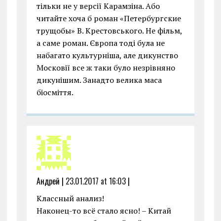
тільки не у версії Карамзіна. Або
читайте хоча б роман «Петербургские
трущобы» В. Крестовського. Не фільм,
а саме роман. Європа тоді була не
набагато культурніша, але дикунство
Московії все ж таки було незрівняно
дикунішим. Занадто велика маса
біосміття.
Андрей |
23.01.2017 at 16:03
|
Классный анализ!
Наконец-то всё стало ясно! – Китай