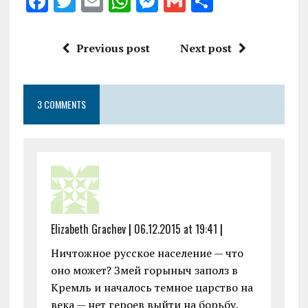
F
T
E
W
M
G
S
a
w
m
h
es
m
h
ce
it
ai
at
se
ai
a
Previous post
Next post
b
te
l
s
n
l
re
o
r
A
g
3 COMMENTS
o
p
er
k
p
Elizabeth Grachev
|
06.12.2015 at 19:41
|
Ничтожное русское население — что
оно может? Змей горыныч заполз в
Кремль и началось темное царство на
века — нет героев выйти на борьбу.