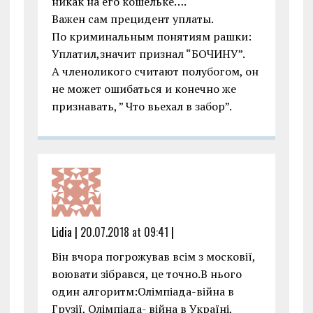
никак на его кошельке….
Важен сам прецидент уплаты.
По криминальным понятиям рашки:
Уплатил,значит признал “БОЧИНУ”.
А членоликого считают полубогом, он
не может ошибаться и конечно же
признавать, ” Что вьехал в забор”.
Lidia |
20.07.2018 at 09:41
|
Він вчора погрожував всім з московії,
воювати зібрався, це точно.В нього
один алгоритм:Олімпіада-війна в
Грузії, Олімпіада- війна в Україні,