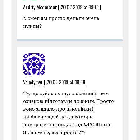
Andriy Moderator |
20.07.2018 at 19:15
|
Может им просто деньги очень
нужны?
Volodymyr |
20.07.2018 at 18:58
|
Те, що хуйло скинуло облігації, не є
ознакою підготовки до війни. Просто
воно згадало про ці копійки і
вирішило ще й це до комори
прибрати, та і подалі від ФРС Штатів.
Як на мене, все просто.???