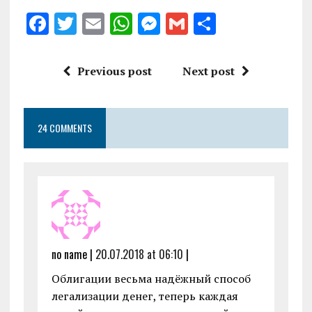
F
T
E
W
M
G
S
a
w
m
h
es
m
h
ce
it
ai
at
se
ai
a
Previous post
Next post
b
te
l
s
n
l
re
o
r
A
g
24 COMMENTS
o
p
er
k
p
no name |
20.07.2018 at 06:10
|
Облигации весьма надёжный способ
легализации денег, теперь каждая