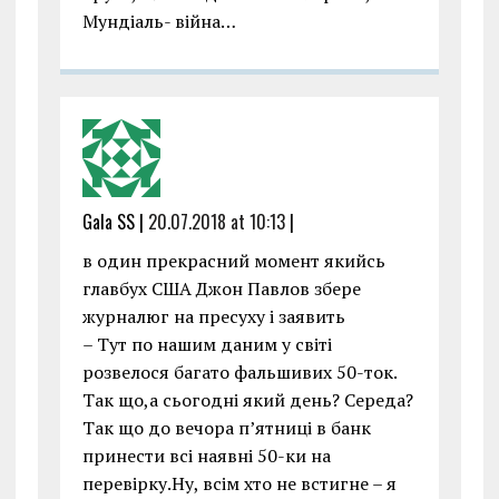
Мундіаль- війна…
Gala SS |
20.07.2018 at 10:13
|
в один прекрасний момент якийсь
главбух США Джон Павлов збере
журналюг на пресуху і заявить
– Тут по нашим даним у світі
розвелося багато фальшивих 50-ток.
Так що,а сьогодні який день? Середа?
Так що до вечора п’ятниці в банк
принести всі наявні 50-ки на
перевірку.Ну, всім хто не встигне – я