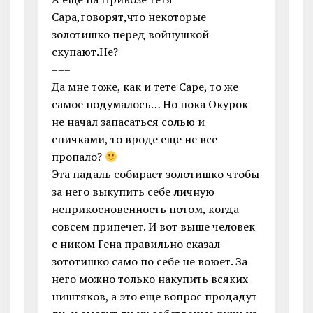
Сара,говорят,что некоторые
золотишко перед войнушкой
скупают.Не?
===
Да мне тоже, как и тете Саре, то же
самое подумалось… Но пока Окурок
не начал запасаться солью и
спичками, то вроде еще не все
пропало?
Эта падаль собирает золотишко чтобы
за него выкупить себе личную
неприкосновенность потом, когда
совсем припечет. И вот выше человек
с ником Гена правильно сказал –
зототишко само по себе не воюет. За
него можно только накупить всяких
ништяков, а это еще вопрос продадут