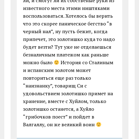
ли, и смогут ли их собственые руки из
известного места этими ништяками
воспользоваться. Хотелось бы верить
что это скорее паническое бегство “в
черный нал”, ну пусть бежит, когда
припечет, это золотишко куда то надо
будет везти? Тут уже не отделаешься
безналичным платежом как раньше
можно было
История со Сталиным
и испанским золотом может
повториться еще раз только
“наизнанку”, товарищ Си с
удовольствием золотишко примет на
хранение, вместе с Хуйлом, только
золотишко останется, а Хуйло
“грибочков поест” и пойдет в
Валгаллу, он же великий воин