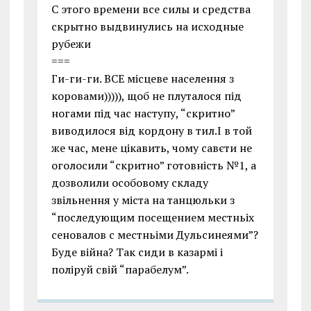
С этого времени все силы и средства
скрытно выдвинулись на исходные
рубежи
===
Ги-ги-ги. ВСЕ місцеве населення з
коровами))))), щоб не плуталося під
ногами під час наступу, “скритно”
виводилося від кордону в тил.І в той
же час, мене цікавить, чому савєти не
оголосили “скритно” готовність №1, а
дозволили особовому складу
звільнення у міста на танцюльки з
“последующим посещением местньіх
сеновалов с местньіми Дульсинеями”?
Буде війна? Так сиди в казармі і
поліруй свій “парабелум”.