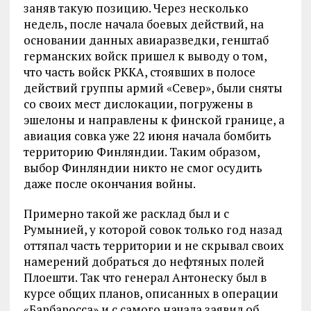
заняв такую позицию. Через несколько
недель, после начала боевых действий, на
основании данных авиаразведки, генштаб
германских войск пришел к выводу о том,
что часть войск РККА, стоявших в полосе
действий группы армий «Север», были сняты
со своих мест дислокации, погружены в
эшелоны и направлены к финской границе, а
авиация совка уже 22 июня начала бомбить
территорию Финляндии. Таким образом,
выбор Финляндии никто не смог осудить
даже после окончания войны.
Примерно такой же расклад был и с
Румынией, у которой совок только год назад
оттяпал часть территории и не скрывал своих
намерений добраться до нефтяных полей
Плоешти. Так что генерал Антонеску был в
курсе общих планов, описанных в операции
«Барбаросса» и с самого начала заявил об