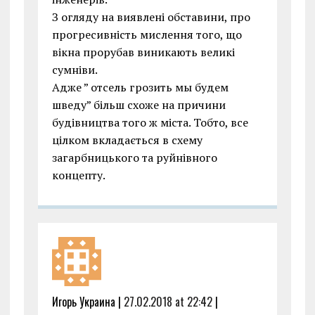
З огляду на виявлені обставини, про
прогресивність мислення того, що
вікна прорубав виникають великі
сумніви.
Адже ” отсель грозить мы будем
шведу” більш схоже на причини
будівництва того ж міста. Тобто, все
цілком вкладається в схему
загарбницького та руйнівного
концепту.
Игорь Украина |
27.02.2018 at 22:42
|