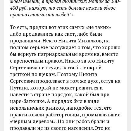
моем имении, я продал английских маток за 300-
400 руб. каждую, то есть больше нежели вдвое
против стоимости людей”
»
То есть, предки вот этих самых «не таких»
либо продавались как скот, либо были
продавцами. Некто Никита Михалков, на
полном серьезе рассуждает о том, что хорошо
бы вернуть патриархальные времена, вместе
с крепостным правом. Никто за это Никиту
Сергеевича не осудил хотя бы мокрой
тряпкой по щекам. Поэтому Никита
Сергеевич продолжает в том же духе, сетуя на
Путина, который не может решиться и
навести в стране порядок, какой был при
царе-батюшке. А порядок был в виде
невольничьих рынков, наподобие тех, что
практиковали работорговцы, промышлявшие
«черным деревом». Но они рабов брали и
продавали не из своего населения. Это не