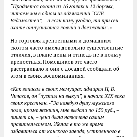
“Продается охота из 16 гончих и 12 борзых, –
читаем мы в одном из объявлений “СПБ.
Ведомостей”, – а если кому угодно, то при сей
охоте отпускаются ловчий и доезжачий”.
»
Но торговля крепостными и домашним
скотом часто имела довольно существенные
отличия, в плане цены и отнюдь не в пользу
крепостных. Помещиков это часто
расстраивало и они с досадой сообщали об
этом в своих воспоминаниях.
«
Как записал в своих мемуарах адмирал П, В.
Чичагов, он “пустил на выкуп”, в начале XIX века
своих крестьян. -“За каждую душу мужского
пола, кроме женщин, мне выдали по 150 руб., –
пишет он, – цена была назначена самим
правительством. Желая в то же время
избавиться от конского завода, устроенного в