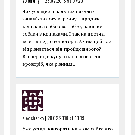
Volodymyr |
28.02.2018 at 07:20
|
Чомусь ще зі шкільних навчань
запам’ятав оту картину – продаж
кріпаків з собакою, тобто, навпаки –
собаки з кріпаками. І так на протязі
всієї їх недовгої історії. А чим цей час
відрізняється від пройдешнього?
Вагнерівців купують на розвіс, чи
вроздріб, яка різниця..
alex chenko
|
28.02.2018 at 10:19
|
Уже устал повторять на этом сайте,что