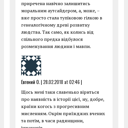
приречена навічно залишитись
моральним аутсайдером, а, може, –
вже просто стала тупіковою гілкою в
генеалогічному древі розвитку
людства. Так само, як колись від
спільного предка відбулося
розмежування людини і мавпи.
Евгений О. |
28.02.2018 at 02:46
|
Щось мені таки славенько віриться
про наявність в історії цієї, ну, добре,
країни когось з прогресивним
мисленням. Окрім приїжджих вчених
та потім, в часи радянщини,
інженерів.