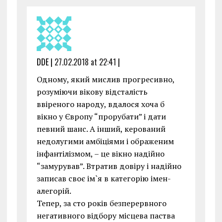
DDE |
27.02.2018 at 22:41
|
Одному, який мислив прогресивно,
розуміючи вікову відсталість
ввіреного народу, вдалося хоча б
вікно у Європу “прорубати” і дати
певний шанс. А інший, керований
недолугими амбіціями і ображеним
інфантілізмом, – це вікно надійно
“замурував”. Втратив довіру і надійно
записав своє ім`я в категорію імен-
алегорій.
Тепер, за сто років безперервного
негативного відбору місцева паства