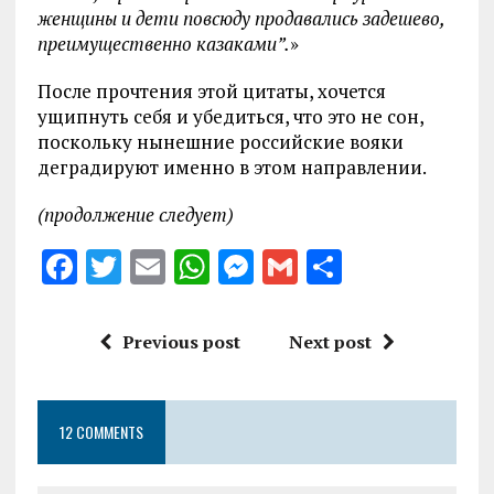
женщины и дети повсюду продавались задешево,
преимущественно казаками”.
»
После прочтения этой цитаты, хочется
ущипнуть себя и убедиться, что это не сон,
поскольку нынешние российские вояки
деградируют именно в этом направлении.
(продолжение следует)
F
T
E
W
M
G
S
a
w
m
h
es
m
h
ce
it
ai
at
se
ai
a
Previous post
Next post
b
te
l
s
n
l
re
o
r
A
g
12 COMMENTS
o
p
er
k
p