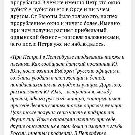
прорубания. В чем же именно Петр это окно
рубил? А рубил он его в Орде и ни в чем
другом. От Европы было только это, наспех
прорубленное окно и ничего более. Именно
при нем получил расцвет прибыльный
ордынский бизнес – торговля заложниками,
чего после Петра уже не наблюдалось.
«
При Петре I в Петербурге продавались также и
пленные. Как сообщает датский посланник Ю.
Юль, после взятия Выборга “русские офицеры и
солдаты уводили в плен женщин и детей,
попадавшихся им на городских улицах. Дорогою, –
рассказывает Ю. Юль, – встретил я, между
прочим, одного русского майора, который имел
при себе девять взятых таким образом женщин.
Царь тоже получил свою часть в подарок от
других лиц. Иные оставляли пленных при себе,
другие отсылали их в свои дома и имения в глубь
России, третьи продавали. В Петербурге