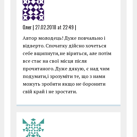
Олег |
27.02.2018 at 22:49
|
Автор молодець! Дуже повчально і
відверто. Спочатку дійсно хочеться
себе вщипнути,не віриться, але потім
все стає на свої місця після
прочитаного. Дуже дякую, є над чим
подумати,і зрозуміти те, що з нами
можуть зробити якщо не боронити
свій край і не зростати.