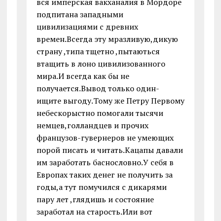
вся имперская вакханалия в Мордоре
подпитана западными
цивилизациями с древних
времен.Всегда эту мразливую,дикую
страну ,типа тщетно ,пытаються
втащить в лоно цивилизованного
мира.И всегда как бы не
получается.Вывод только один-
ищите выгоду.Тому же Петру Первому
небескорыстно помогали тысячи
немцев,голландцев и прочих
французов-гувернеров не умеющих
порой писать и читать.Кацапы давали
им заработать баснословно.У себя в
Европах таких денег не получить за
годы,а тут помучился с дикарями
пару лет ,глядишь и состояние
заработал на старость.Или вот