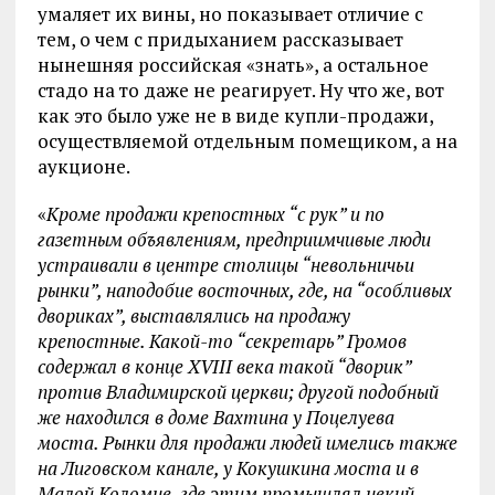
умаляет их вины, но показывает отличие с
тем, о чем с придыханием рассказывает
нынешняя российская «знать», а остальное
стадо на то даже не реагирует. Ну что же, вот
как это было уже не в виде купли-продажи,
осуществляемой отдельным помещиком, а на
аукционе.
«
Кроме продажи крепостных “с рук” и по
газетным объявлениям, предприимчивые люди
устраивали в центре столицы “невольничьи
рынки”, наподобие восточных, где, на “особливых
двориках”, выставлялись на продажу
крепостные. Какой-то “секретарь” Громов
содержал в конце XVIII века такой “дворик”
против Владимирской церкви; другой подобный
же находился в доме Вахтина у Поцелуева
моста. Рынки для продажи людей имелись также
на Лиговском канале, у Кокушкина моста и в
Малой Коломне, где этим промышлял некий