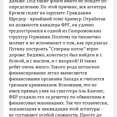
дальше. Под такие флаги никто не пойдет по
определению. По этой причине, вся агентура
Кремля сидит на зарплате. Гражданин
Шредер – ярчайший тому пример. Отработав
на должности канцлера ФРГ, он удачно
трудоустроился в одной из Газпромовских
структур Германии. Поэтому он тихонечко
молчит и не вспоминает о том, как предлагал
Путину построить “Северны поток” втрое
дороже. Видимо, консенсус был найден и с
булкой, и с маслом, и с икоркой! И таких
ребят очень много. Такого рода негласное
финансирование легко вычисляется
финансовыми органами Запада и считается
грязным криминалом. Вспомним, что не
имея прямых улик на гангстера Аль Капоне,
ФБР усадило его за решетку по обвинению в
финансовых махинациях. Так что технически,
локализация и ликвидация этой агентуры –
не составляет особой сложности. Просто до