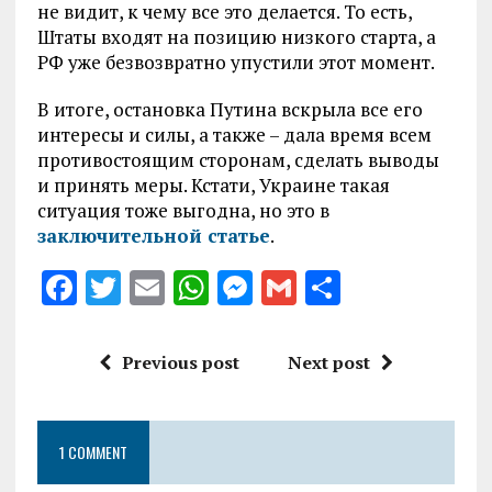
не видит, к чему все это делается. То есть,
Штаты входят на позицию низкого старта, а
РФ уже безвозвратно упустили этот момент.
В итоге, остановка Путина вскрыла все его
интересы и силы, а также – дала время всем
противостоящим сторонам, сделать выводы
и принять меры. Кстати, Украине такая
ситуация тоже выгодна, но это в
заключительной статье
.
F
T
E
W
M
G
S
a
w
m
h
es
m
h
ce
it
ai
at
se
ai
a
Previous post
Next post
b
te
l
s
n
l
re
o
r
A
g
1 COMMENT
o
p
er