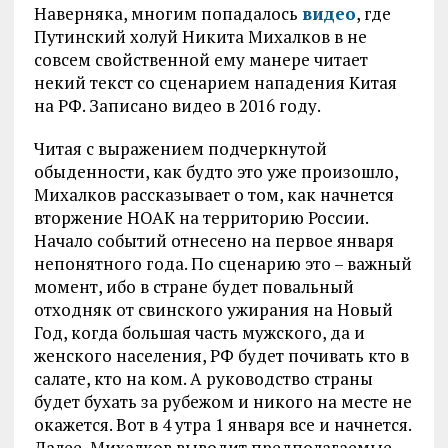
Наверняка, многим попадалось
видео
, где
Путинский холуй Никита Михалков в не
совсем свойственной ему манере читает
некий текст со сценарием нападения Китая
на РФ. Записано видео в 2016 году.
Читая с выражением подчеркнутой
обыденности, как будто это уже произошло,
Михалков рассказывает о том, как начнется
вторжение НОАК на территорию России.
Начало событий отнесено на первое января
непонятного года. По сценарию это – важный
момент, ибо в стране будет повальный
отходняк от свинского ужирания на Новый
Год, когда большая часть мужского, да и
женского населения, РФ будет почивать кто в
салате, кто на ком. А руководство страны
будет бухать за рубежом и никого на месте не
окажется. Вот в 4 утра 1 января все и начнется.
Далее, Михалков выводит предполагаемые