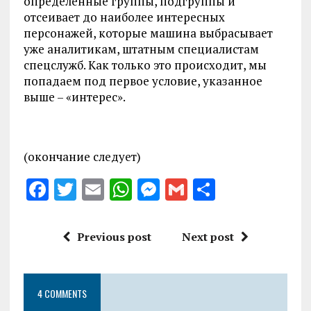
определённые группы, подгруппы и
отсеивает до наиболее интересных
персонажей, которые машина выбрасывает
уже аналитикам, штатным специалистам
спецслужб. Как только это происходит, мы
попадаем под первое условие, указанное
выше – «интерес».
(окончание следует)
F
T
E
W
M
G
S
a
w
m
h
es
m
h
ce
it
ai
at
se
ai
a
Previous post
Next post
b
te
l
s
n
l
re
o
r
A
g
4 COMMENTS
o
p
er