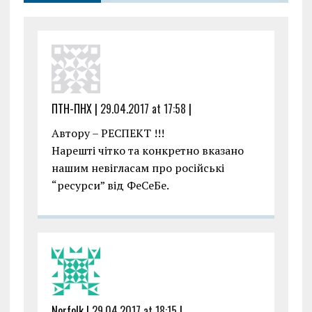
k
p
ПТН-ПНХ |
29.04.2017 at 17:58
|
Автору – РЕСПЕКТ !!!
Нарешті чітко та конкретно вказано
нашим невігласам про російські
“ресурси” від ФеСеБе.
Norfolk |
29.04.2017 at 18:15
|