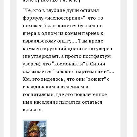
“Те, кто в глубине души оставил
формулу «наспоссорили»”- что-то
похожее было, кажется буквально
вчера в одном из комментариев к
израильскому опыту…. Там вроде
комментирующий достаточно уверен
(не утверждает, а просто постфактум
уверен), что “космонавты” в Сирии
оказывается “воюют с партизанами”….
Хм, это виделось , что они “воюют” с
гражданским населением и
госпиталями, где это покалеченное
ими население пытается остаться
вживых.