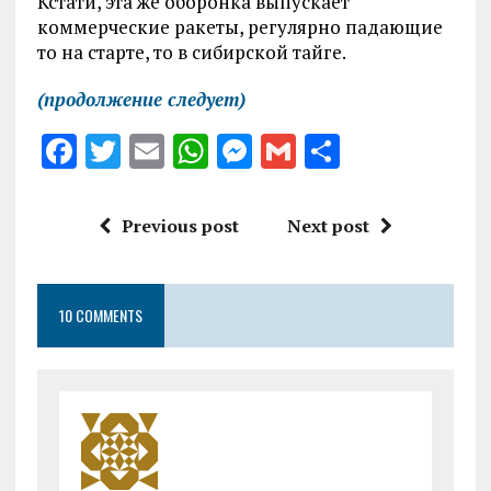
Кстати, эта же оборонка выпускает
коммерческие ракеты, регулярно падающие
то на старте, то в сибирской тайге.
(продолжение следует)
F
T
E
W
M
G
S
a
w
m
h
es
m
h
ce
it
ai
at
se
ai
a
Previous post
Next post
b
te
l
s
n
l
re
o
r
A
g
10 COMMENTS
o
p
er
k
p