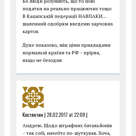
Бо люди розуміють, що то нові
податки на реально працюючих тощо
В Кацапській педерації НАВПАКИ…
шаленний одобрям введеню харчових
карток
Дуже показово, між ціми прикладами
нормальні країни та РФ – прірва,
якщо не безодня
Костянтин |
28.02.2017 at 22:09
|
Андрею. Щодо штрафних батальйонів
– так собі, начебто по-шуткував. Хоча,