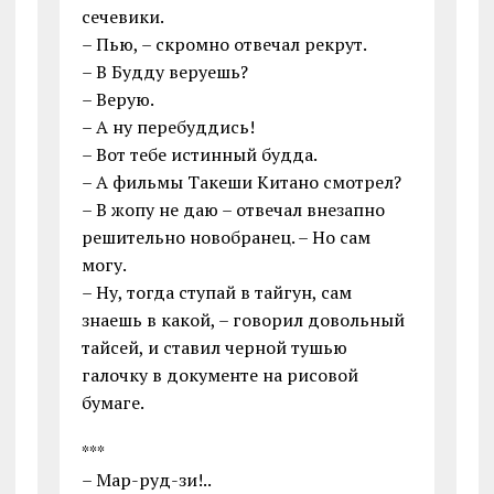
сечевики.
– Пью, – скромно отвечал рекрут.
– В Будду веруешь?
– Верую.
– А ну перебуддись!
– Вот тебе истинный будда.
– А фильмы Такеши Китано смотрел?
– В жопу не даю – отвечал внезапно
решительно новобранец. – Но сам
могу.
– Ну, тогда ступай в тайгун, сам
знаешь в какой, – говорил довольный
тайсей, и ставил черной тушью
галочку в документе на рисовой
бумаге.
***
– Мар-руд-зи!..