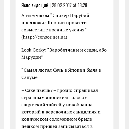
Ясно видящий |
28.02.2017 at 18:28
|
А тым часом “Спикер Парубий
предложил Японии провести
совместные военные учения”
(
http://censor.net.ua
)
Look Gorky: “Заробитчаны и седзи, або
Марудзи”
“Самая лютая Сечь в Японии была в
Сацуме.
– Саке пьешь? – грозно спрашивал
страшным японским голосом
сацумский тайсей у новобранца,
который в веревочных сандалиях и
коническом соломенном брыле
пешком пришел записываться в