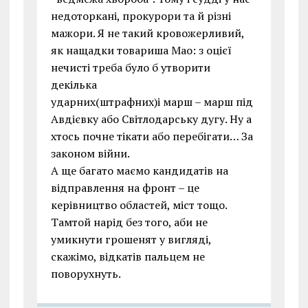
недоторкані, прокурори та й різні
мажори. Я не такий кровожерливий,
як нащадки товариша Мао: з оцієї
нечисті треба було б утворити
декілька
ударних(штрафних)і марш – марш під
Авдієвку або Світлодарську дугу. Ну а
хтось почне тікати або перебігати… За
законом війни.
А ще багато маємо кандидатів на
відправлення на фронт – це
керівництво областей, міст тощо.
Тамтой нарід без того, аби не
умикнути грошенят у вигляді,
скажімо, відкатів пальцем не
поворухнуть.