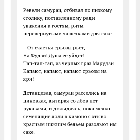
Ревели самураи, отбивая по низкому
столику, поставленному ради
уважения к гостям, ритм
перевернутыми чашечками для саке.
– От счастья срьозы рьет,
На Фудзи! Душа ее уйдет!
Тап-тап-тап, из черных граз Марудзи
Капают, капают, капают срьозы на
яри!
Дотанцевав, самураи расселись на
циновках, вытирая со лбов пот
рукавами, и дожидаясь, пока мелко
семенящие лоли в кимоно с хтыво
красным нижним бельем разольют им
саке.