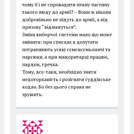
чому б і не спровадити певну частину
такого люду до армії? – Вони ж ніколи
добровільно не підуть до армії, а від
призову “відмажуться”.
Зміна виборчої системи мало що може
змінити: при списках в депутати
потрапляють усякі сємєнсємьоничі та
парсюки. а при мажоритарці працює,
пардон, гречка.
Тому, все-таки, необхідно зняти
недоторканість і розігнати суддівське
кодло. Бо без цього справа не
зрушить.