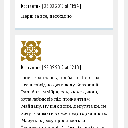
Костянтин |
28.02.2017 at 11:54
|
Перш за все, необхідно
Костянтин |
28.02.2017 at 12:10
|
щось трапилось, пробачте. Перш за
все необхідно дати ладу Верховній
Раді бо там зібралось, як не дивно,
купа лайнюків під прикриттям
Майдану. Ну ніяк вони, депутатики, не
хочуть знімати з себе недоторканність.
Мабуть одразу просинається
“ведмежа хвороба”. Тому і судді у нас