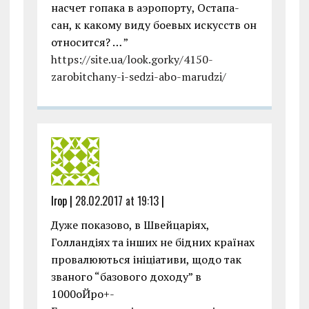
насчет гопака в аэропорту, Остапа-
сан, к какому виду боевых искусств он
относится? … ”
https://site.ua/look.gorky/4150-
zarobitchany-i-sedzi-abo-marudzi/
Ігор |
28.02.2017 at 19:13
|
Дуже показово, в Швейцаріях,
Голландіях та інших не бідних країнах
провалюються ініціативи, щодо так
званого “базового доходу” в
1000оЙро+-