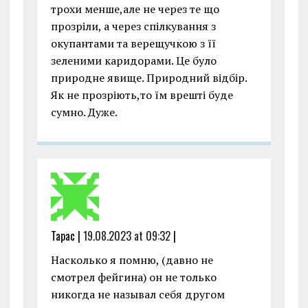
трохи менше,але не через те що
прозріли, а через спілкування з
окупантами та верещучкою з її
зеленими каридорами. Це було
природне явище. Природний відбір.
Як не прозріють,то їм врешті буде
сумно. Дуже.
Тарас |
19.08.2023 at 09:32
|
Насколько я помню, (давно не
смотрел фейгина) он не только
никогда не называл себя другом