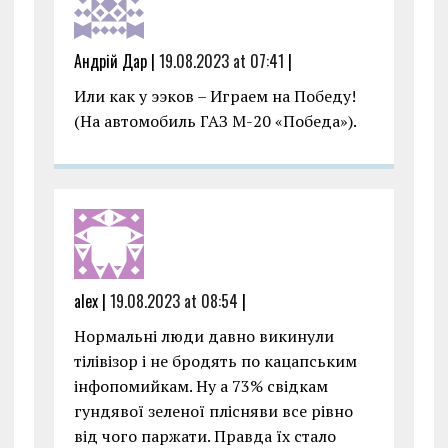
Андрій Дар |
19.08.2023 at 07:41
|
Или как у ээков – Играем на Победу!
(На автомобиль ГАЗ М-20 «Победа»).
alex |
19.08.2023 at 08:54
|
Нормальні люди давно викинули
тілівізор і не бродять по кацапським
інфопомийкам. Ну а 73% свідкам
гундявої зеленої плісняви все рівно
від чого паржати. Правда їх стало