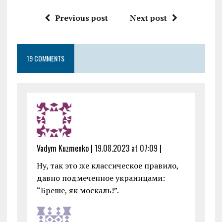
a
w
m
h
es
m
h
ce
it
ai
at
se
ai
a
Previous post
Next post
b
te
l
s
n
l
re
o
r
A
g
19 COMMENTS
o
p
er
k
p
Vadym Kuzmenko |
19.08.2023 at 07:09
|
Ну, так это же классическое правило,
давно подмеченное украинцами:
“Бреше, як москаль!”.