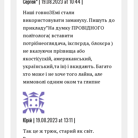
Сергей* |
19.08.2023 at 10:44
|
Наші говноЗЕмі стали
використовувати замануху. Пишуть до
прикладу”На думку ПРОВІДНОГО
політолога( вставити
потрібнеоглядача, ікспєрда, блохєра )
не вказуючи прізвища або
якості(уzкій, американський,
український,та ін) і вкидають. Багато
хто може і не хоче того лайна, але
мимоволі одним оком та глипне
Юрій |
19.08.2023 at 13:11
|
Так це ж трюк, старий як світ.