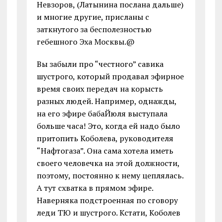
Невзоров, (Латынина послана дальше)
и многие другие, присланы с
заткнутого за бесполезностью
гебешного Эха Москвы.@
Вы забыли про “честного” савика
шустрого, который продавал эфирное
время своих передач на корысть
разных людей. Например, однажды,
на его эфире бабаЙюля выступала
больше часа! Это, когда ей надо было
притопить Коболева, руководителя
“Нафтогаза”. Она сама хотела иметь
своего человечка на этой должности,
поэтому, постоянно к нему цеплялась.
А тут схватка в прямом эфире.
Наверняка подстроенная по сговору
леди ТЮ и шустрого. Кстати, Коболев