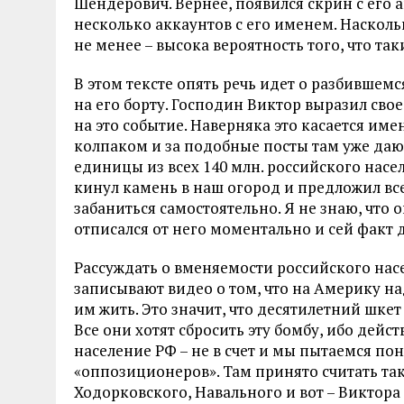
Шендерович. Вернее, появился скрин с его а
несколько аккаунтов с его именем. Наскольк
не менее – высока вероятность того, что так
В этом тексте опять речь идет о разбившемс
на его борту. Господин Виктор выразил сво
на это событие. Наверняка это касается име
колпаком и за подобные посты там уже даю
единицы из всех 140 млн. российского насе
кинул камень в наш огород и предложил все
забаниться самостоятельно. Я не знаю, что 
отписался от него моментально и сей факт
Рассуждать о вменяемости российского насе
записывают видео о том, что на Америку на
им жить. Это значит, что десятилетний шке
Все они хотят сбросить эту бомбу, ибо дейс
население РФ – не в счет и мы пытаемся поня
«оппозиционеров». Там принято считать так
Ходорковского, Навального и вот – Виктор