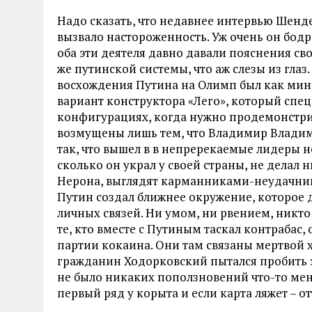
Надо сказать, что недавнее интервью Шенде
вызвало настороженность. Уж очень он бодр
оба эти деятеля давно давали пояснения с
же путинской системы, что аж слезы из глаз
восхождения Путина на Олимп был как мин
вариант конструктора «Лего», который спе
конфигурациях, когда нужно продемонстри
возмущены лишь тем, что Владимир Владими
так, что вышел в в непререкаемые лидеры н
сколько он украл у своей страны, не делал
Нерона, выглядят карманниками-неудачник
Путин создал ближнее окружение, которое
личных связей. Ни умом, ни рвением, никто
те, кто вместе с Путиным таскал контрабас
партии кокаина. Они там связаны мертвой х
гражданин Ходорковский пытался пробить эту
не было никаких поползновений что-то мен
первый ряд у корыта и если карта ляжет – о