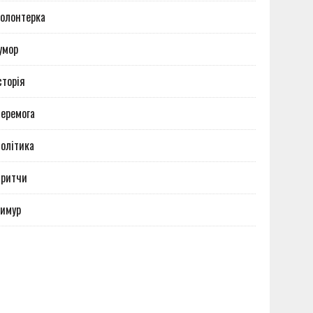
олонтерка
умор
сторія
еремога
олітика
Притчи
имур