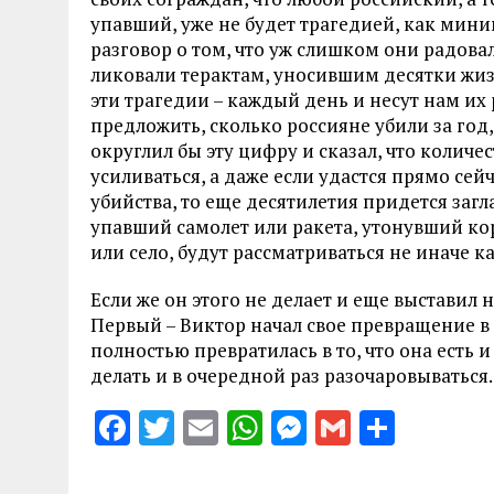
упавший, уже не будет трагедией, как мин
разговор о том, что уж слишком они радов
ликовали терактам, уносившим десятки жизн
эти трагедии – каждый день и несут нам их 
предложить, сколько россияне убили за год, з
округлил бы эту цифру и сказал, что количес
усиливаться, а даже если удастся прямо сей
убийства, то еще десятилетия придется загл
упавший самолет или ракета, утонувший ко
или село, будут рассматриваться не иначе 
Если же он этого не делает и еще выставил н
Первый – Виктор начал свое превращение в
полностью превратилась в то, что она есть
делать и в очередной раз разочаровываться.
F
T
E
W
M
G
S
a
w
m
h
es
m
h