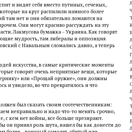
спит и видит себя вместо путиных, сеченых,
 которые на круг распилили намного более
ий там нет и они обязательно ломаются на
прочем. Они могут красиво рассуждать на эту
власти. Лакмусова бумажка – Украина. Как говорят
ющие мудрость, там либералы и оппозиция
овский с Навальным сломались давно, а теперь
людей искусства, в самые критические моменты
оторые говорят очень неприятные вещи, которые
Гернику» или «Прощай оружие», они должны
сь и увидело, во что превратилось и что
о должен был сказать своим соотечественникам:
лаем неправильно и надо что-то менять срочно,
е, с кем нет войны, все больше презирают.
бы он принял роль шута, нашел бы как донести до
ем более – военный самолет, сбитый или