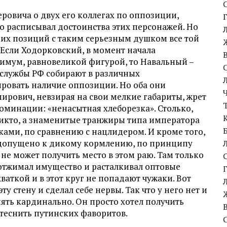
ровича о двух его коллегах по оппозиции,
о расписывал достоинства этих персонажей. Но
воих позиций с таким серьезным душком все той
. Если Ходорковский, в момент начала
имум, равновеликой фигурой, то Навальный –
цслужбы РФ собирают в различных
ровать наличие оппозиции. Но оба они
рович, невзирая на свои мелкие габариты, жрет
оминации: «ненасытная хлеборезка». Столько,
 никто, а знаменитые транжиры типа императора
ами, по сравнению с нацлидером. И кроме того,
 допущено к дикому кормлению, по принципу
 не может получить место в этом раю. Там только
, отжимал имущество и расталкивал оптовые
ваткой и в этот круг не попадают чужаки. Вот
 стену и сделал себе нервы. Так что у него нет и
ять кардинально. Он просто хотел получить
ттеснить путинских фаворитов.