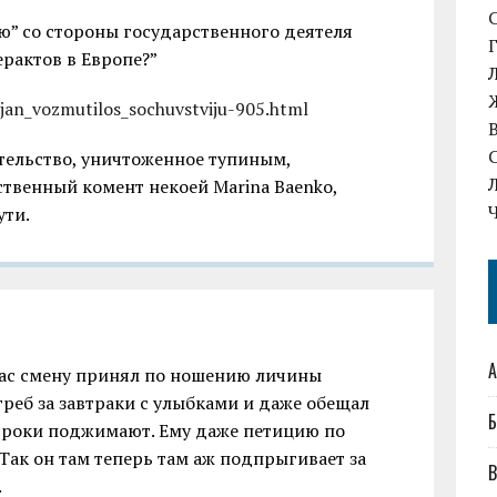
ю” со стороны государственного деятеля
рактов в Европе?”
sijan_vozmutilos_sochuvstviju-905.html
ительство, уничтоженное тупиным,
ственный комент некоей Marina Baenko,
ути.
А
йчас смену принял по ношению личины
греб за завтраки с улыбками и даже обещал
Б
, сроки поджимают. Ему даже петицию по
Так он там теперь там аж подпрыгивает за
В
.