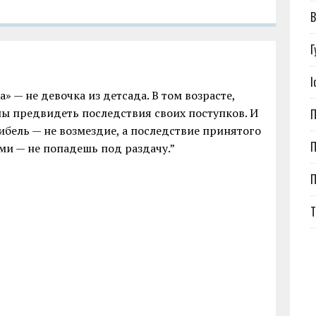
В
Г
І
» — не девочка из детсада. В том возрасте,
ы предвидеть последствия своих поступков. И
П
гибель — не возмездие, а последствие принятого
П
ми — не попадешь под раздачу.”
Т