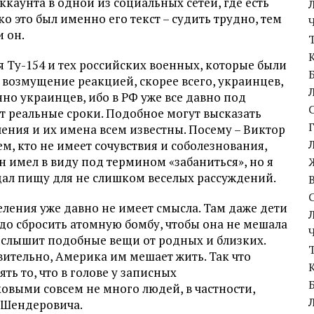
ккаунта в одной из социальных сетей, где есть
о это был именно его текст – судить трудно, тем
и он.
я Ту-154 и тех российских военных, которые были
е возмущение реакцией, скорее всего, украинцев,
нно украинцев, ибо в РФ уже все давно под
т реальные сроки. Подобное могут высказать
ления и их имена всем известны. Посему – Виктор
м, кто не имеет сочувствия и соболезнования,
он имел в виду под термином «забаниться», но я
 дал пищу для не слишком веселых рассуждений.
ления уже давно не имеет смысла. Там даже дети
до сбросить атомную бомбу, чтобы она не мешала
т слышит подобные вещи от родных и близких.
твительно, Америка им мешает жить. Так что
ть то, что в голове у записных
овыми совсем не много людей, в частности,
а Шендеровича.