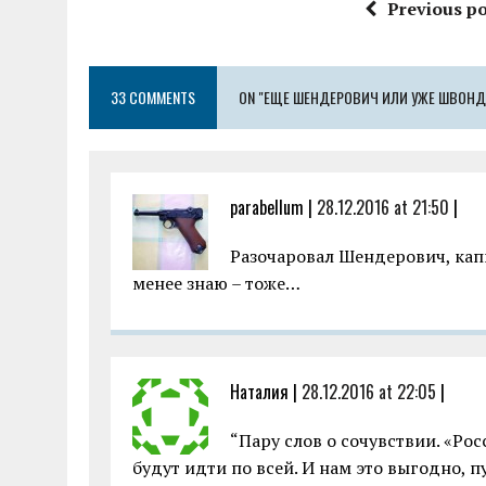
ce
it
ai
at
se
ai
a
Previous po
b
te
l
s
n
l
re
o
r
A
g
33 COMMENTS
o
ON "ЕЩЕ ШЕНДЕРОВИЧ ИЛИ УЖЕ ШВОНД
p
er
k
p
parabellum |
28.12.2016 at 21:50
|
Разочаровал Шендерович, капи
менее знаю – тоже…
Наталия |
28.12.2016 at 22:05
|
“Пару слов о сочувствии. «Рос
будут идти по всей. И нам это выгодно, 