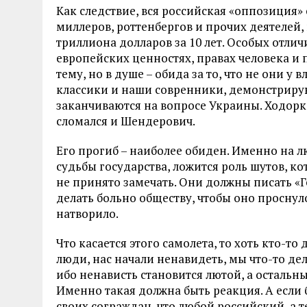
Как следствие, вся российская «оппозиция» 
миллеров, роттенбергов и прочих деятелей,
триллиона долларов за 10 лет. Особых отлич
европейских ценностях, правах человека и 
тему, но в душе – обида за то, что не они у 
классики и наши совренники, демонстриру
заканчиваются на вопросе Украины. Ходорк
сломался и Шендерович.
Его прогиб – наиболее обиден. Именно на 
судьбы государства, ложится роль шутов, к
не принято замечать. Они должны писать «
делать больно обществу, чтобы оно проснуло
натворило.
Что касается этого самолета, то хоть кто-т
люди, нас начали ненавидеть, мы что-то де
ибо ненависть становится лютой, а остальны
Именно такая должна быть реакция. А если 
своих сограждан, что любой российский, а т