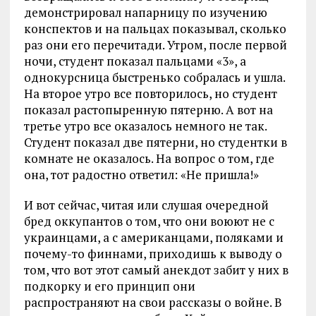
демонстрировал напарницу по изучению
конспектов и на пальцах показывал, сколько
раз они его перечитади. Утром, после первой
ночи, студент показал пальцами «3», а
однокурсница быстренько собралась и ушла.
На второе утро все повторилось, но студент
показал растопыренную пятерню. А вот на
третье утро все оказалось немного не так.
Студент показал две пятерни, но студентки в
комнате не оказалось. На вопрос о том, где
она, тот радостно ответил: «Не пришла!»
И вот сейчас, читая или слушая очередной
бред оккупантов о том, что они воюют не с
украинцами, а с американцами, поляками и
почему-то финнами, приходишь к выводу о
том, что вот этот самый анекдот забит у них в
подкорку и его принцип они
распространяют на свои рассказы о войне. В