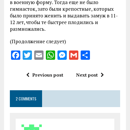
в военную форму. Тогда еще не было
гимнасток, зато были крепостные, которых
было принято женить и выдавать замуж в 11-
12 лет, чтобы те быстрее плодились и
размножались.
(Продолжение следует)
F
T
E
W
M
G
S
a
w
m
h
es
m
h
ce
it
ai
at
se
ai
a
Previous post
Next post
b
te
l
s
n
l
re
o
r
A
g
2 COMMENTS
o
p
er
k
p