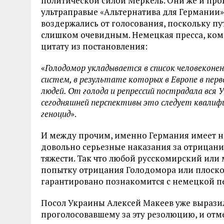
политической силой Меркель. Они же и прог
ультраправые «Альтернатива для Германии» 
воздержались от голосования, поскольку п
слишком очевидным. Немецкая пресса, ком
цитату из постановления:
«
Голодомор укладывается в список человекон
систем, в результате которых в Европе в пер
людей. От голода и репрессий пострадала вся У
сегодняшней перспективы это следует квалиф
геноцид
».
И между прочим, именно Германия имеет 
довольно серьезные наказания за отрицан
тяжести. Так что любой русскомирский или
попытку отрицания Голодомора или плоско 
гарантировано познакомится с немецкой п
Посол Украины Алексей Макеев уже выразил
проголосовавшему за эту резолюцию, и отме