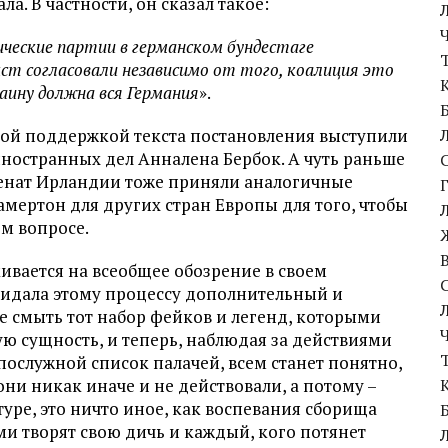
а. В частности, он сказал такое:
ические партии в германском бундестаге
ст согласовали независимо от того, коалиция это
аину должна вся Германия
».
мой поддержкой текста постановления выступили
ностранных дел Анналена Бербок. А чуть раньше
енат Ирландии тоже приняли аналогичные
мертон для других стран Европы для того, чтобы
ом вопросе.
кивается на всеобщее обозрение в своем
ридала этому процессу дополнительный и
 смыть тот набор фейков и легенд, которыми
ю сущность, и теперь, наблюдая за действиями
 послужной список палачей, всем станет понятно,
 они никак иначе и не действовали, а потому –
туре, это ничто иное, как воспевания сборища
и творят свою дичь и каждый, кого потянет