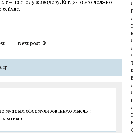
еле – поет оду живодеру. Когда-то это должно
 сейчас.
st
Next post
 3)"
м-то мудрым сформулированную мысль :
отвратимо!”