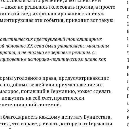
олосовали за это решение, а вот «Левые» и
– даже не решились голосовать против, а просто
утинский след их финансирования станет уж
ментирующая эти события, приводит вот такую
енавистнических преступлений тоталитарных
вой половине XX века были уничтожены миллионы
краина, а не только ее зерновые регионы. С
ицировать в историко-политическом плане как
нормы уголовного права, предусматривающие
ие подобных вещей или приуменьшение их
 малорос, попавший в Германию, может сделать
пошутить на сей счет, практически
енетенциарной системой.
 благодарность каждому депутату Бундестага,
тил, что справедливость, которую от Германии