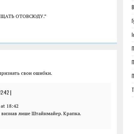
В
ИЩАТЬ ОТОВСЮДУ.”
Г
І
П
П
признать свои ошибки.
Т
12:42
|
 at 18:42
ки визнав лише Штайнмайер. Крапка.