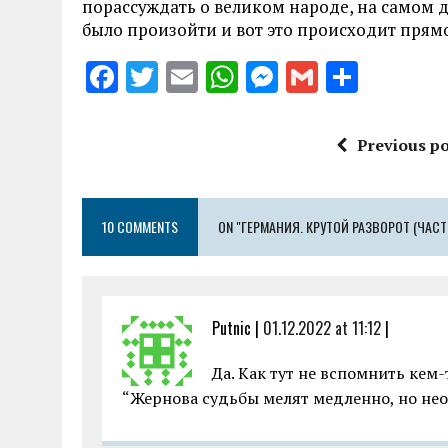
порассуждать о великом народе, на самом д
было произойти и вот это происходит прямо
F
T
E
W
M
G
S
a
w
m
h
es
m
h
ce
it
ai
at
se
ai
a
Previous po
b
te
l
s
n
l
re
o
r
A
g
10 COMMENTS
o
ON "ГЕРМАНИЯ. КРУТОЙ РАЗВОРОТ (ЧАСТЬ
p
er
k
p
Putnic |
01.12.2022 at 11:12
|
Да. Как тут не вспомнить ке
“Жернова судьбы мелят медленно, но не