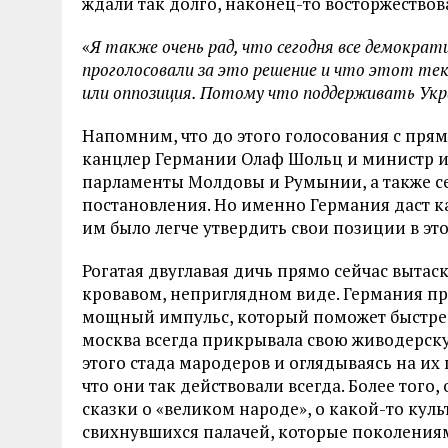
ждали так долго, наконец-то восторжествовал
«
Я также очень рад, что сегодня все демократ
проголосовали за это решение и что этот тек
или оппозиция. Потому что поддерживать Укр
Напомним, что до этого голосования с пря
канцлер Германии Олаф Шольц и министр и
парламенты Молдовы и Румынии, а также с
постановления. Но именно Германия даст ка
им было легче утвердить свои позиции в эт
Рогатая двуглавая дичь прямо сейчас вытас
кровавом, неприглядном виде. Германия п
мощный импульс, который поможет быстрее
москва всегда прикрывала свою живодерску
этого стада мародеров и оглядываясь на их
что они так действовали всегда. Более того,
сказки о «великом народе», о какой-то куль
свихнувшихся палачей, которые поколениям