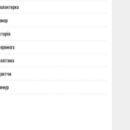
олонтерка
умор
сторія
еремога
олітика
Притчи
имур