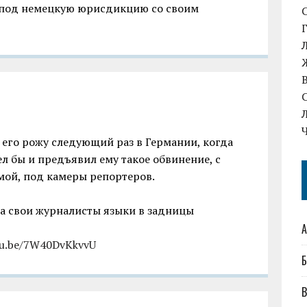
 под немецкую юрисдикцию со своим
 его рожу следующий раз в Германии, когда
л бы и предъявил ему такое обвинение, с
ой, под камеры репортеров.
да свои журналисты языки в задницы
А
tu.be/7W40DvKkvvU
Б
В