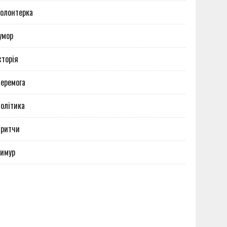
олонтерка
умор
сторія
еремога
олітика
Притчи
имур