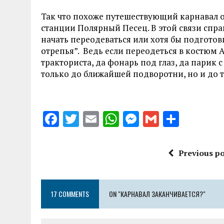
Так что похоже путешествующий карнавал 
станции Полярный Песец. В этой связи спра
начать переодеваться или хотя бы подготов
отрепья”.
Ведь если переодеться в костюм А
тракториста, да фонарь под глаз, да парик 
только до ближайшей подворотни, но и до то
F
T
E
W
M
G
S
a
w
m
h
es
m
h
ce
it
ai
at
se
ai
a
Previous po
b
te
l
s
n
l
re
o
r
A
g
17 COMMENTS
o
ON "КАРНАВАЛ ЗАКАНЧИВАЕТСЯ?"
p
er
k
p