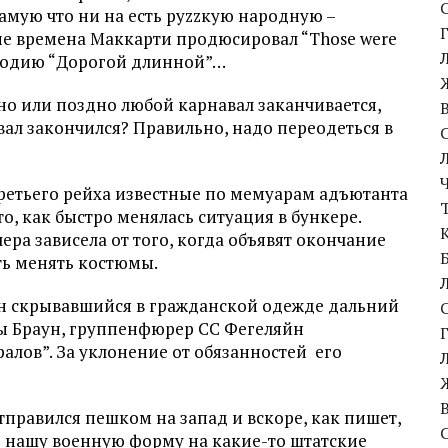
амую что ни на есть руzzкую народную –
кие времена Маккарти продюсировал “Those were
елодию “Дорогой длинной”…
но или поздно любой карнавал заканчивается,
авал закончился? Правильно, надо переодеться в
ретьего рейха известные по мемуарам адъютанта
о, как быстро менялась ситуация в бункере.
ера зависела от того, когда объявят окончание
ть менять костюмы.
ан скрывавшийся в гражданской одежде дальний
вы Браун, группенфюрер СС Фегеляйн
алов”. За уклонение от обязанностей
его
отправился пешком на запад и вскоре, как пишет,
ь нашу военную форму на какие-то штатские