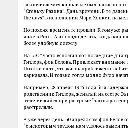
закончившемся карнавале был написан на с
“Стеньку Разина”. Дань времени. В те дале
the days” в исполнении Мэри Хопкин на м
Но похоже времена те прошли. К тому же ра
даже в Рио….А что надо делать, когда карн
более удобную одежду.
На “ЛО” часто вспоминают последние дни т
Гитлера, фон Белова. Привлекает внимание т
Похоже на то, что жизнь приближенных Гитл
карнавала. И только тогда модно было нача
Например, 28 апреля 1945 года был задерж
родственник Гитлера, женатый на сестре Э
отличившийся при разгроме “заговора генер
расстреляли.
А уже через день, 30 апреля сам фон Белов 
“с некоторым трудом нам удалось заменит