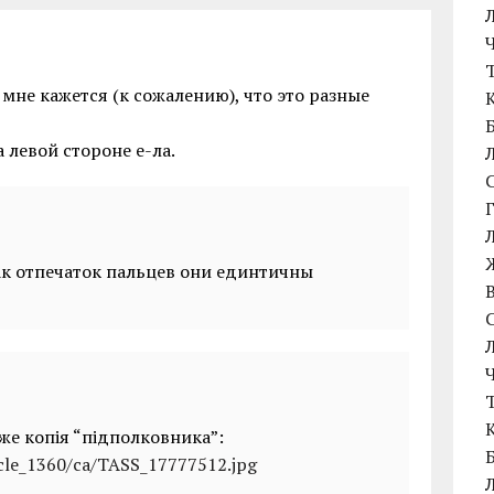
 мне кажется (к сожалению), что это разные
 левой стороне е-ла.
как отпечаток пальцев они единтичны
же копія “підполковника”:
icle_1360/ca/TASS_17777512.jpg