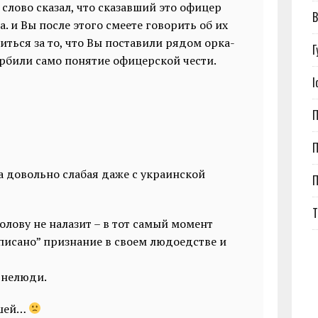
слово сказал, что сказавший это офицер
В
. и Вы после этого смеете говорить об их
иться за то, что Вы поставили рядом орка-
Г
рбили само понятие офицерской чести.
І
П
П
ла довольно слабая даже с украинской
Т
голову не налазит – в тот самый момент
исано” признание в своем людоедстве и
а нелюди.
ушей…