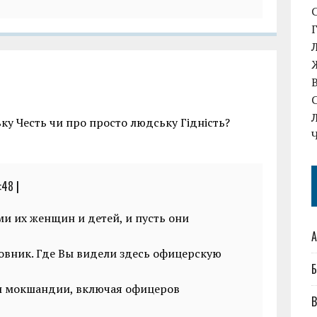
у Честь чи про просто людську Гідність?
:48
|
ми их женщин и детей, и пусть они
А
ковник. Где Вы видели здесь офицерскую
Б
ли мокшандии, включая офицеров
В