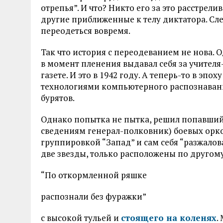
отрепья”. И что? Никто его за это расстрели
другие приближенные к телу диктатора. Сле
переодеться вовремя.
Так что история с переодеванием не нова. О
в момент пленения выдавал себя за учителя
газете. И это в 1942 году. А теперь-то в эп
технологиями компьютерного распознаван
бурятов.
Однако попытка не пытка, решил попавший
сведениям генерал-полковник) боевых ор
группировкой “Запад” и сам себя “разжалов
две звезды, только расположены по другому
“По откормленной ряшке
распознали без фуражки”
с высокой тульей и
стоящего на коленях
.