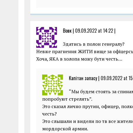
Вовк |
09.09.2022 at 14:22
|
Здатись в полон генералу?
Невже прагнення ЖИТИ вище за офіцерськ
Хоча, ЯКА в холопа можу бути честь…
Капітан запасу |
09.09.2022 at 15
“Мы будем стоять за спина
попробуют стрелять”.
Это сказал лично прутин, офицер, пол
честь?
Это слышали и видели по тв все жите
мордорской армии.