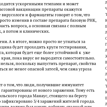
сходится ускоренными темпами и может
 массовой вакцинации препараты окажутся
 вирусологи и фармацевты говорят о том, что
просто изменив в составе препарата базовую РНК,
 часть вопроса, а основная связана с полным
 а потом и клинических.
и. А в итоге, можно просто не угнаться за
цина будет проходить круги тестирования,
а, которая будет еще более устойчивой к
уже
и края, пока вирус не выродится самостоятельно.
нельзя, поскольку выпустить препарат, свойства
ься не менее опасной затеей, чем сама угроза
т о том, что люди, получившие иммунитет
 гарантированы от нового заражения. Тому есть
льского города Манаус, стоящего на берегу
о зафиксировано 3/4 заражений жителей города.
инципе должен был начать работать стадный или