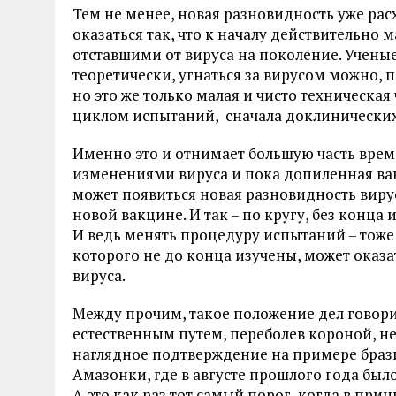
Тем не менее, новая разновидность уже ра
оказаться так, что к началу действительно
отставшими от вируса на поколение. Ученые
теоретически, угнаться за вирусом можно, 
но это же только малая и чисто техническая
циклом испытаний, сначала доклинических,
Именно это и отнимает большую часть времен
изменениями вируса и пока допиленная вак
может появиться новая разновидность вирус
новой вакцине. И так – по кругу, без конца 
И ведь менять процедуру испытаний – тоже 
которого не до конца изучены, может оказат
вируса.
Между прочим, такое положение дел говори
естественным путем, переболев короной, не
наглядное подтверждение на примере брази
Амазонки, где в августе прошлого года был
А это как раз тот самый порог, когда в пр