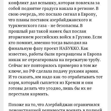
конфликт дал вспышку, которая повлекла за
собой поднятие градуса накала в регионе. В
свою очередь, это послало сигнал в Европу,
что планы поставок азербайджанского и
туркменского газа – не безопасны. В
прошлый раз такой намек был послан
вторжением российских войск в Грузию. Если
кто помнит, именно тогда выходил на
финальную фазу проект НАБУККО. Как
известно, работы были прекращены и Европа
никак не отреагировала на пережатую трубу.
Сейчас все повторилось примерно в том же
ключе, но РФ сделала подачу руками армян.
И то сказать, им надо как-то отрабатывать тот
корм, который сыплется из Кремля и они
готовы делать что угодно, лишь бы их не
перестали кормить.
Похоже на то, что Азербайджан ограничился
демонстрацией решимости воевать в полный