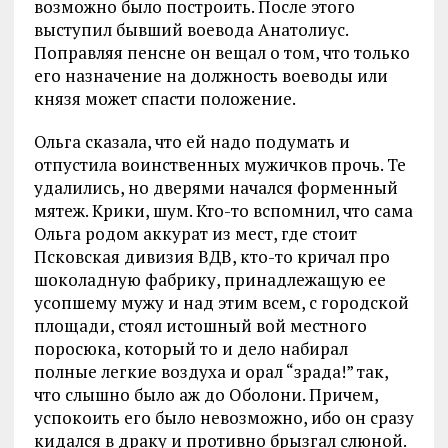
возможно было построить. После этого
выступил бывший воевода Анатолиус.
Поправляя пенсне он вещал о том, что только
его назначение на должность воеводы или
князя может спасти положение.
Ольга сказала, что ей надо подумать и
отпустила воинственных мужичков прочь. Те
удалились, но дверями начался форменный
мятеж. Крики, шум. Кто-то вспомнил, что сама
Ольга родом аккурат из мест, где стоит
Псковская дивизия ВДВ, кто-то кричал про
шоколадную фабрику, принадлежащую ее
усопшему мужу и над этим всем, с городской
площади, стоял истошный вой местного
поросюка, который то и дело набирал
полные легкие воздуха и орал “зрада!” так,
что слышно было аж до Оболони. Причем,
успокоить его было невозможно, ибо он сразу
кидался в драку и противно брызгал слюной.