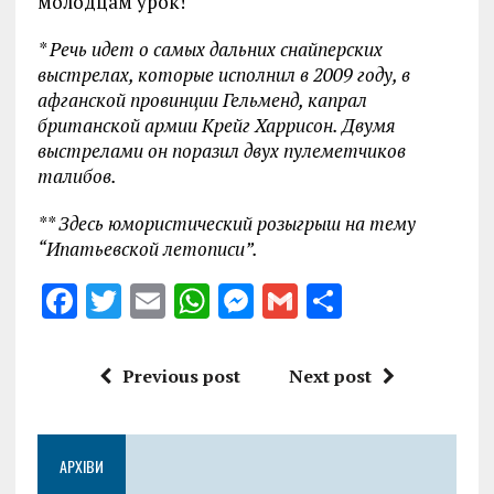
молодцам урок!
* Речь идет о самых дальних снайперских
выстрелах, которые исполнил в 2009 году, в
афганской провинции Гельменд, капрал
британской армии Крейг Харрисон. Двумя
выстрелами он поразил двух пулеметчиков
талибов.
** Здесь юмористический розыгрыш на тему
“Ипатьевской летописи”.
F
T
E
W
M
G
S
a
w
m
h
es
m
h
ce
it
ai
at
se
ai
a
Previous post
Next post
b
te
l
s
n
l
re
o
r
A
g
АРХІВИ
o
p
er