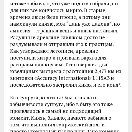
и тоже забывало, что уже подати собрали, но
для них все кончилось мирно. В старые
времена люди были проще, а потому они
намекнули князю, мол “дань уже дадена”, но
амнезия – страшная вещь и князь настаивал.
Радушные древляне слишком долго не
раздумывали и отправили его к праотцам.
Как утверждают летописи, древляне
поступили хитро и призвали варяга для
расправы над князем. Тот совершил два
ювелирных выстрела с расстояния 2,477 км из
винтовки «Accuracy International» L115A3 и
последовательно застрелил князя и его коня*.
Его супруга, княгиня Ольга, знала о
забывчивости супруга, ибо в быту это тоже
проявлялось в самый не подходящий
момент. Князь, бывало, начисто забывал о
том, что выполнил супружеский долг и
просто утомлял Ольгу всю ночь. Оно конечно