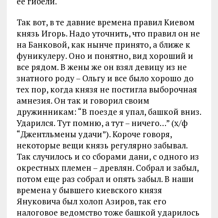
ее гибели.
Так вот, в те давние времена правил Киевом
князь Игорь. Надо уточнить, что правил он не
на Банковой, как нынче принято, а ближе к
фуникулеру. Оно и понятно, вид хороший и
все рядом. В жены же он взял девицу из не
знатного роду – Ольгу и все было хорошо до
тех пор, когда князя не постигла выборочная
амнезия. Он так и говорил своим
дружинникам: “В поезде я упал, башкой вниз.
Ударился. Тут помню, а тут – ничего…” (х/ф
“Джентльмены удачи”). Короче говоря,
некоторые вещи князь регулярно забывал.
Так случилось и со сборами дани, с одного из
окрестных племен – древлян. Собрал и забыл,
потом еще раз собрал и опять забыл. В наши
времена у бывшего киевского князя
Януковича был холоп Азиров, так его
налоговое ведомство тоже башкой ударилось