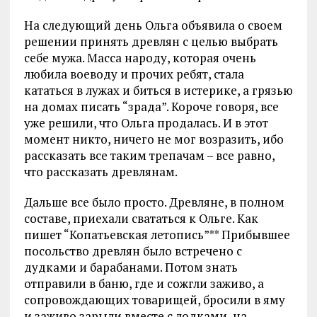
На следующий день Ольга объявила о своем
решении принять древлян с целью выбрать
себе мужа. Масса народу, которая очень
любила воеводу и прочих ребят, стала
кататься в лужах и биться в истерике, а грязью
на домах писать “зрада”. Короче говоря, все
уже решили, что Ольга продалась. И в этот
момент никто, ничего не мог возразить, ибо
рассказать все таким трепачам – все равно,
что рассказать древлянам.
Дальше все было просто. Древляне, в полном
составе, приехали свататься к Ольге. Как
пишет “Копатьевская летопись”** Прибывшее
посольство древлян было встречено с
дудками и барабанами. Потом знать
отправили в баню, где и сожгли заживо, а
сопровождающих товарищей, бросили в яму
и заживо зарыли вместе с лодками, на