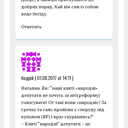
добрих порад. Хай він сам із собою
веде бесіду.
Ответить
Андрiй
|
01.08.2017 at 14:11
|
Наталии. Ви: “наші кляті «народні»
депутати не хочуть за неї(реформу)
голосувати! От такі вони «народні»! За
гречку та сало пролізли у споруду під
куполом (ВР) і враз скурвились!”
– Кляті “народні” депутати – це