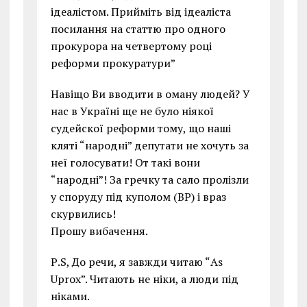
ідеалістом. Прийміть від ідеаліста
посилання на статтю про одного
прокурора на четвертому році
реформи прокуратури”
Навіщо Ви вводити в оману людей? У
нас в Україні ще не було ніякої
судейскої реформи тому, що наші
кляті “народні” депутати не хочуть за
неї голосувати! От такі вони
“народні”! За гречку та сало пролізли
у споруду під куполом (ВР) і враз
скурвились!
Прошу вибачення.
Р.S, До речи, я завжди читаю “As
Uprox”. Читають не ніки, а люди під
ніками.