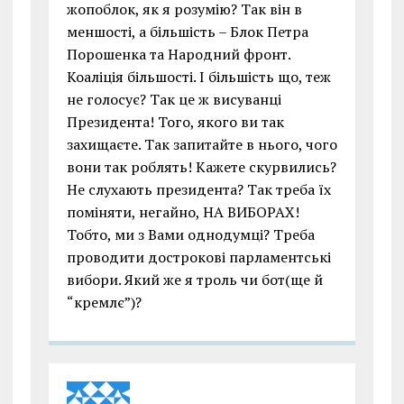
жопоблок, як я розумію? Так він в
меншості, а більшість – Блок Петра
Порошенка та Народний фронт.
Коаліція більшості. І більшість що, теж
не голосує? Так це ж висуванці
Президента! Того, якого ви так
захищаєте. Так запитайте в нього, чого
вони так роблять! Кажете скурвились?
Не слухають президента? Так треба їх
поміняти, негайно, НА ВИБОРАХ!
Тобто, ми з Вами однодумці? Треба
проводити дострокові парламентські
вибори. Який же я троль чи бот(ще й
“кремлє”)?