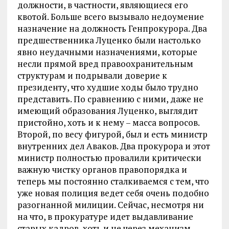
должности, в частности, являющиеся его
квотой. Больше всего вызывало недоумение
назначение на должность Генпрокурора. Два
предшественника Луценко были настолько
явно неудачными назначениями, которые
несли прямой вред правоохранительным
структурам и подрывали доверие к
президенту, что худшие ходы было трудно
представить. По сравнению с ними, даже не
имеющий образования Луценко, выглядит
пристойно, хоть и к нему – масса вопросов.
Второй, по весу фигурой, был и есть министр
внутренних дел Аваков. Два прокурора и этот
министр полностью провалили критически
важную чистку органов правопорядка и
теперь мы постоянно сталкиваемся с тем, что
уже новая полиция ведет себя очень подобно
разогнанной милиции. Сейчас, несмотря ни
на что, в прокуратуре идет выдавливание
старых кадров, хоть и не через механизм