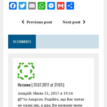
F
T
E
W
M
G
S
a
w
m
h
es
m
h
ce
it
ai
at
se
ai
a
Previous post
Next post
b
te
l
s
n
l
re
o
r
A
g
14 COMMENTS
o
p
er
k
p
Наталия |
31.07.2017 at 21:03
|
Андрiй: Июль 31, 2017 в 19:16
@”to Asuprox. Радійте, що Вас читає
не один нік, а два. Ви назвали мене